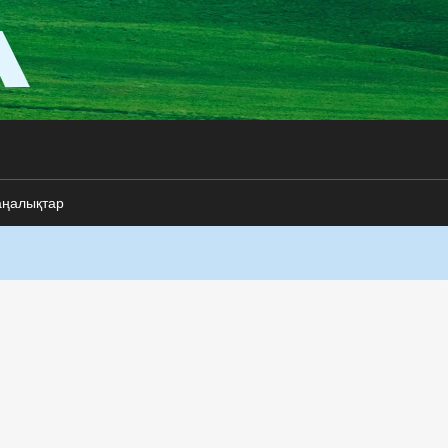
аңалықтар