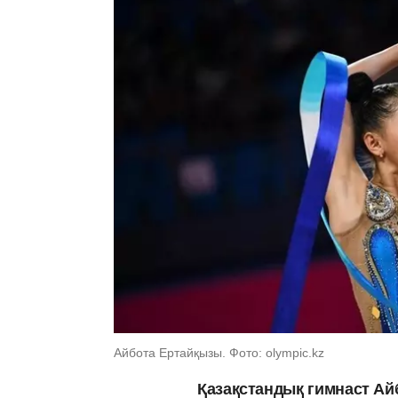
Айбота Ертайқызы. Фото: olympic.kz
Қазақстандық гимнаст Ай