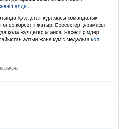
жеңіп алды.
атында Қазақстан құрамасы командалық
і өнер көрсетіп жатыр. Ересектер құрамасы
а қола жүлдегер атанса, жасөспірімдер
сайыстан алтын және күміс медальға
қол
 жазыңыз