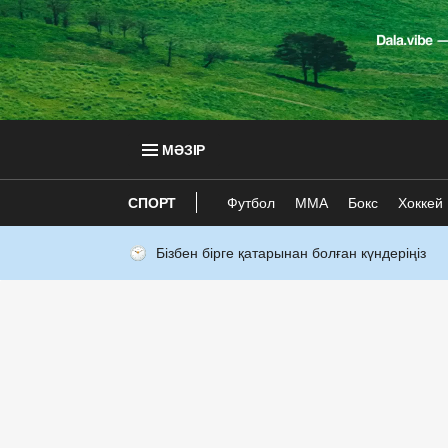
МӘЗІР
СПОРТ
Футбол
ММА
Бокс
Хоккей
Бізбен бірге қатарынан болған күндеріңіз