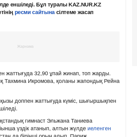
де еншіледі. Бұл туралы KAZ.NUR.KZ
тінің
ресми сайтына
сілтеме жасап
н жаттығуда 32,90 ұпай жинап, топ жарды.
ық Тахмина Икромова, қоланы жапондық Рейна
айқызы доппен жаттығуда күміс, шығыршықпен
шіледі.
зақстандық гимнаст Эльжана Таниева
ынша үздік атанып, алтын жүлде
иеленген
стан да бірінші орын алып, Париж