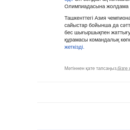
Олимпиадасына жолдама
Ташкенттегі Азия чемпион
сайыстар бойынша да сәтт
бес шығыршықпен жаттығуд
құрамасы командалық көп
жеткізді.
Мәтіннен қате тапсаңыз,
бізге