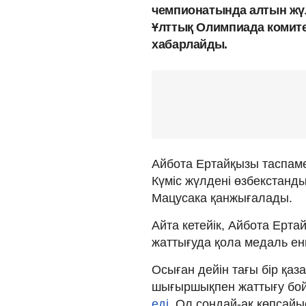
чемпионатында алтын жүл
Ұлттық Олимпиада комите
хабарлайды.
Айбота Ертайқызы таспаме
Күміс жүлдені өзбекстанд
Мацусака қанжығалады.
Айта кетейік, Айбота Ерт
жаттығуда қола медаль ен
Осыған дейін тағы бір қа
шығыршықпен жаттығу бой
еді.
Ол сондай-ақ көпсайы