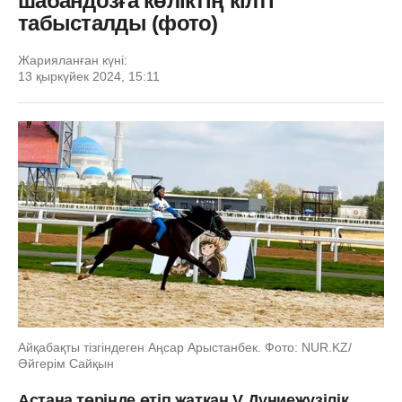
шабандозға көліктің кілті
табысталды (фото)
Жарияланған күні:
13 қыркүйек 2024, 15:11
Айқабақты тізгіндеген Аңсар Арыстанбек. Фото: NUR.KZ/
Әйгерім Сайқын
Астана төрінде өтіп жатқан V Дүниежүзілік