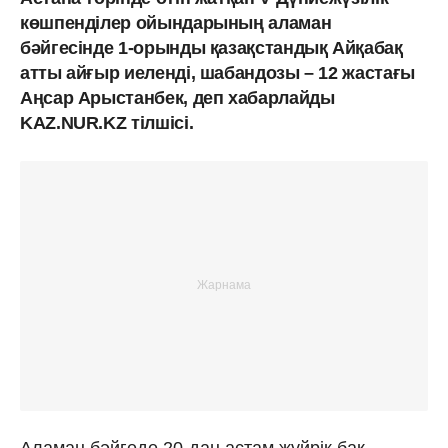
көшпенділер ойындарының аламан
бәйгесінде 1-орынды қазақстандық Айқабақ
атты айғыр иеленді, шабандозы – 12 жастағы
Аңсар Арыстанбек, деп хабарлайды
KAZ.NUR.KZ тілшісі.
Аламан бәйгеде 20-дан астам жүйрік бақ