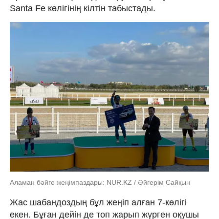
Santa Fe көлігінің кілтін табыстады.
Аламан бәйге жеңімпаздары: NUR.KZ / Әйгерім Сайқын
Жас шабандоздың бұл жеңіп алған 7-көлігі
екен. Бұған дейін де топ жарып жүрген оқушы