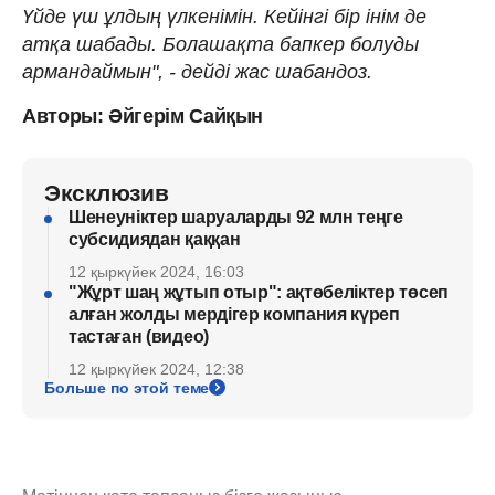
Үйде үш ұлдың үлкенімін. Кейінгі бір інім де
атқа шабады. Болашақта бапкер болуды
армандаймын", - дейді жас шабандоз.
Авторы: Әйгерім Сайқын
Эксклюзив
Шенеуніктер шаруаларды 92 млн теңге
субсидиядан қаққан
12 қыркүйек 2024, 16:03
"Жұрт шаң жұтып отыр": ақтөбеліктер төсеп
алған жолды мердігер компания күреп
тастаған (видео)
12 қыркүйек 2024, 12:38
Больше по этой теме