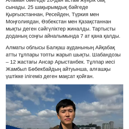
сынады. 25 шақырымдық бәйгеде
Қырғызстаннан, Ресейден, Түркия мен
Моңғолиядан, Өзбекстан мен Қазақстаннан
мықты деген сәйгүліктер жиналды. Тартысты
доданың соңғы айналымында 7 ат қана қалды.
Алматы облысы Балқаш ауданының Айқабақ
атты тұлпары топты жарып шықты. Шабандозы
– 12 жастағы Ансар Арыстанбек. Тұлпар иесі
Жамбыл Бөбекбайдың айтуынша, алғашқы
үштікке ілігеміз деген мақсат қойған.