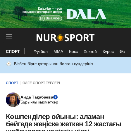
СПОРТ
Футбол
ММА
Бокс
Хоккей
Күрес
Өзге 
Бізбен бірге қатарынан болған күндеріңіз
СПОРТ
ӨЗГЕ СПОРТ ТҮРЛЕРІ
Аида Тақабаева
Бұрынғы қызметкер
Көшпенділер ойыны: аламан
бәйгеде жеңіске жеткен 12 жастағы