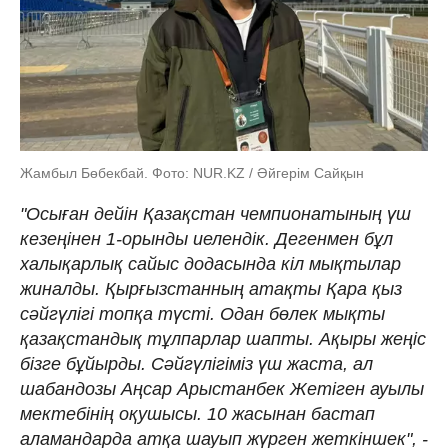
Жамбыл Бөбекбай. Фото: NUR.KZ / Әйгерім Сайқын
"Осыған дейін Қазақстан чемпионатының үш
кезеңінен 1-орынды иелендік. Дегенмен бұл
халықарлық сайыс додасында кіл мықтылар
жиналды. Қырғызстанның атақты Қара қыз
сәйгүлігі топқа түсті. Одан бөлек мықты
қазақстандық тұлпарлар шапты. Ақыры жеңіс
бізге бұйырды. Сәйгүлігіміз үш жаста, ал
шабандозы Аңсар Арыстанбек Жетіген ауылы
мектебінің оқушысы. 10 жасынан бастап
аламандарда атқа шауып жүрген жеткіншек", -