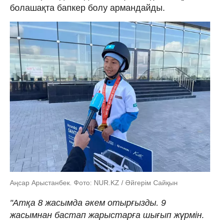
болашақта бапкер болу армандайды.
Аңсар Арыстанбек. Фото: NUR.KZ / Әйгерім Сайқын
"Атқа 8 жасымда әкем отырғызды. 9
жасымнан бастап жарыстарға шығып жүрмін.