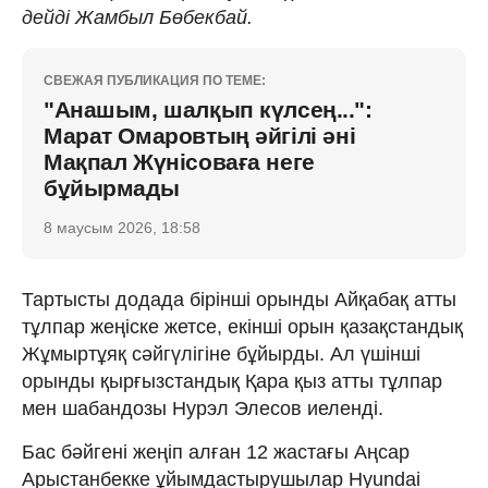
дейді Жамбыл Бөбекбай.
СВЕЖАЯ ПУБЛИКАЦИЯ ПО ТЕМЕ:
"Анашым, шалқып күлсең...":
Марат Омаровтың әйгілі әні
Мақпал Жүнісоваға неге
бұйырмады
8 маусым 2026, 18:58
Тартысты додада бірінші орынды Айқабақ атты
тұлпар жеңіске жетсе, екінші орын қазақстандық
Жұмыртұяқ сәйгүлігіне бұйырды. Ал үшінші
орынды қырғызстандық Қара қыз атты тұлпар
мен шабандозы Нурэл Элесов иеленді.
Бас бәйгені жеңіп алған 12 жастағы Аңсар
Арыстанбекке ұйымдастырушылар Hyundai