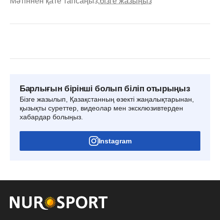
Мәтіннен қате тапсаңыз,
бізге жазыңыз
Барлығын бірінші болып біліп отырыңыз
Бізге жазылып, Қазақстанның өзекті жаңалықтарынан,
қызықты суреттер, видеолар мен эксклюзивтерден
хабардар болыңыз.
Instagram