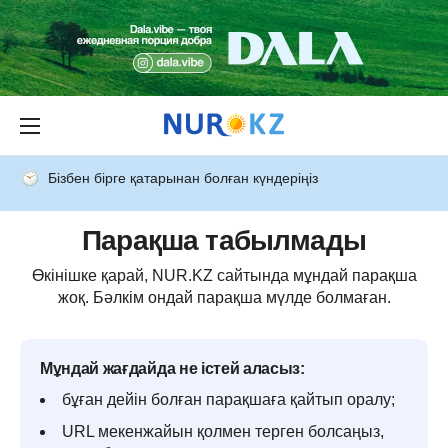
Бізбен бірге қатарынан болған күндеріңіз
Парақша табылмады
Өкінішке қарай, NUR.KZ сайтында мұндай парақша
жоқ. Бәлкім ондай парақша мүлде болмаған.
Мұндай жағдайда не істей аласыз:
бұған дейін болған парақшаға қайтып оралу;
URL мекенжайын қолмен терген болсаңыз,