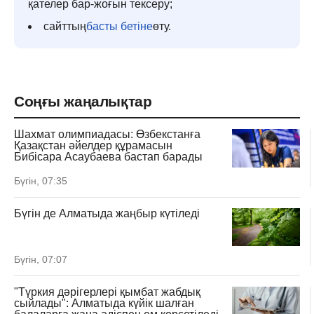
қателер бар-жоғын тексеру;
сайттың
басты бетіне
өту.
Соңғы жаңалықтар
Шахмат олимпиадасы: Өзбекстанға
Қазақстан әйелдер құрамасын
Бибісара Асаубаева бастап барады
Бүгін, 07:35
Бүгін де Алматыда жаңбыр күтіледі
Бүгін, 07:07
"Түркия дәрігерлері қымбат жабдық
сыйлады": Алматыда күйік шалған