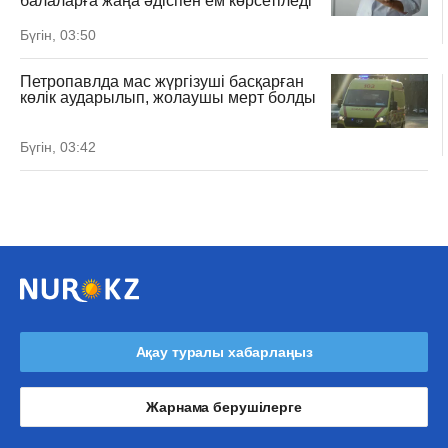
балаларға жаңа әдіспен ем көрсетіледі
Бүгін, 03:50
Петропавлда мас жүргізуші басқарған
көлік аударылып, жолаушы мерт болды
Бүгін, 03:42
Ақау туралы хабарлаңыз
Жарнама берушілерге