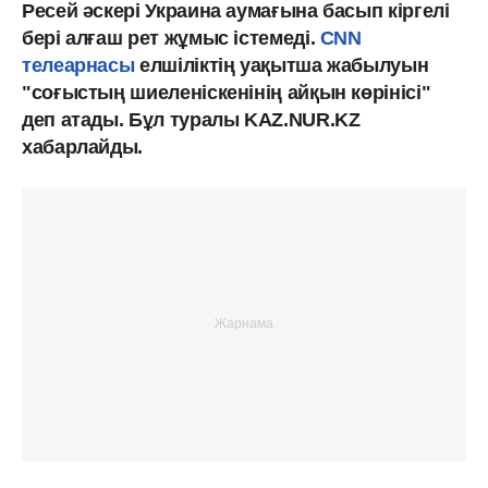
Ресей әскері Украина аумағына басып кіргелі
бері алғаш рет жұмыс істемеді.
CNN
телеарнасы
елшіліктің уақытша жабылуын
"соғыстың шиеленіскенінің айқын көрінісі"
деп атады. Бұл туралы KAZ.NUR.KZ
хабарлайды.