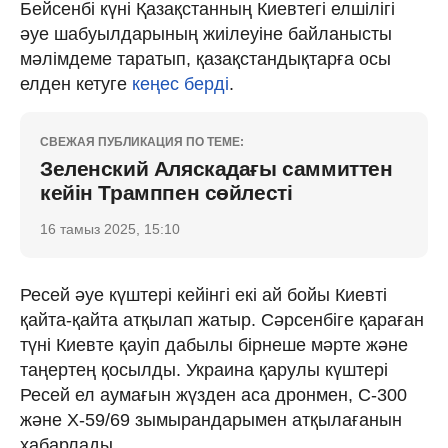
Бейсенбі күні Қазақстанның Киевтегі елшілігі
әуе шабуылдарының жиілеуіне байланысты
мәлімдеме таратып, қазақстандықтарға осы
елден кетуге
кеңес берді
.
СВЕЖАЯ ПУБЛИКАЦИЯ ПО ТЕМЕ:
Зеленский Аляскадағы саммиттен
кейін Трамппен сөйлесті
16 тамыз 2025, 15:10
Ресей әуе күштері кейінгі екі ай бойы Киевті
қайта-қайта атқылап жатыр. Сәрсенбіге қараған
түні Киевте қауіп дабылы бірнеше мәрте және
таңертең қосылды. Украина қарулы күштері
Ресей ел аумағын жүзден аса дронмен, С-300
және Х-59/69 зымырандарымен атқылағанын
хабарлады.