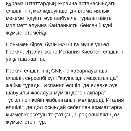
Құрама Штаттардың Украина астанасындағы
елшілігінің мәлімдеуінше, дипломатиялық
мекеме "қауіпті әуе шабуылы туралы нақты
мәлімет" алуына байланысты бейсенбі күні
жұмыс істемейді.
Сонымен бірге, бүгін НАТО-ға мүше үш ел –
Грекия, Италия және Испания Киевтегі елшілігін
уақытша жапты.
Грекия елшілігінің CNN-ге хабарлауынша,
елшілік сәрсенбі күні "қауіпсіздік мақсатында"
жабық тұрады. Испания елшілі де Киевке әуе
шабуылы жасалуы мүмкін деген ақпарат
түскеннен кейін жабылғанын мәлімдеді. Италия
елшілігі де дәл осындай себеппен азаматтарға
қызмет көрсетуін тоқтатқан, бірақ елшіліктің өзі
жұмыс істеп тұр.