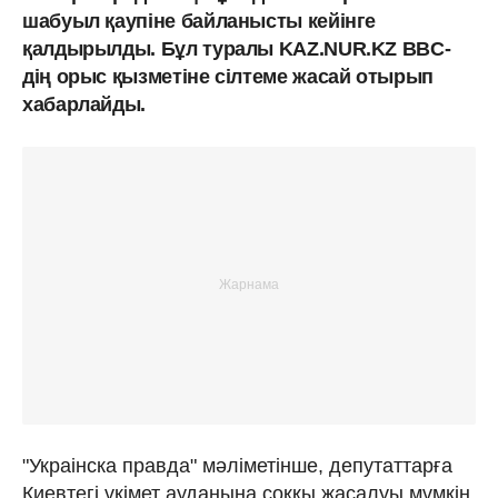
шабуыл қаупіне байланысты кейінге
қалдырылды. Бұл туралы KAZ.NUR.KZ BBC-
дің орыс қызметіне сілтеме жасай отырып
хабарлайды.
"Украiнска правда" мәліметінше, депутаттарға
Киевтегі үкімет ауданына соққы жасалуы мүмкін