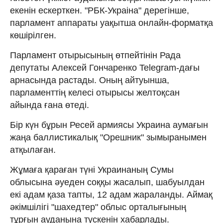
екенін ескерткен. "РБК-Украiна" дерегінше,
парламент аппараты уақытша онлайн-форматқа
көшірілген.
Парламент отырысының өтпейтінін Рада
депутаты Алексей Гончаренко Telegram-дағы
арнасында растады. Оның айтуынша,
парламенттің келесі отырысы желтоқсан
айында ғана өтеді.
Бір күн бұрын Ресей армиясы Украина аумағын
жаңа баллистикалық "Орешник" зымыранымен
атқылаған.
Жұмаға қараған түні Украинаның Сумы
облысына әуеден соққы жасалып, шабуылдан
екі адам қаза тапты, 12 адам жараланды. Аймақ
әкімшілігі "шахедтер" облыс орталығының
тұрғын ауданына түскенін хабарлады.