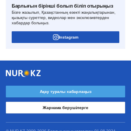
Барлығын бірінші болып біліп отырыңыз
Бізге жазылып, Қазақстанның өзекті жаңалықтарынан,
қызықты суреттер, видеолар мен эксклюзивтерден
хабардар болыңыз.
Instagram
Ақау туралы хабарлаңыз
Жарнама берушілерге
® NUR.KZ 2009-2026 Барлық құқық қорғалған 01.08.2024