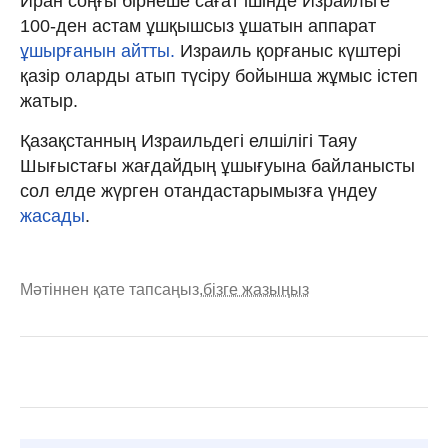
Иран соңғы бірнеше сағат ішінде Израильге
100-ден астам ұшқышсыз ұшатын аппарат
ұшырғанын айтты.
Израиль қорғаныс күштері
қазір оларды атып түсіру бойынша жұмыс істеп
жатыр.
Қазақстанның Израильдегі елшілігі Таяу
Шығыстағы жағдайдың ұшығуына байланысты
сол елде жүрген отандастарымызға үндеу
жасады
.
Мәтіннен қате тапсаңыз,
бізге жазыңыз