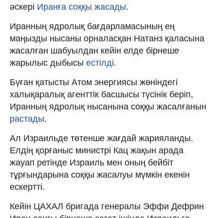
әскері
Иранға соққы жасады
.
Иранның ядролық бағдарламасының ең
маңызды нысаны орналасқан Натанз қаласына
жасалған шабуылдан кейін елде бірнеше
жарылыс дыбысы
естілді.
Бүған қатысты Атом энергиясы жөніндегі
халықаралық агенттік басшысы түсінік беріп,
Иранның ядролық нысанына соққы жасалғанын
растады
.
Ал Израильде төтенше жағдай жарияланды.
Елдің қорғаныс министрі Кац жақын арада
жауап ретінде Израиль мен оның бейбіт
тұрғындарына соққы жасалуы мүмкін екенін
ескертті.
Кейін ЦАХАЛ бригада генералы Эффи Дефрин