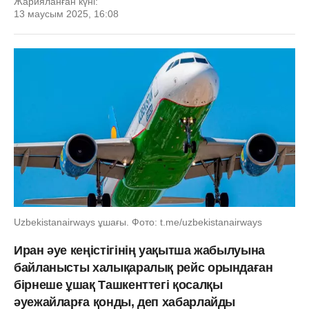
Жарияланған күні:
13 маусым 2025, 16:08
Uzbekistanairways ұшағы. Фото: t.me/uzbekistanairways
Иран әуе кеңістігінің уақытша жабылуына
байланысты халықаралық рейс орындаған
бірнеше ұшақ Ташкенттегі қосалқы
әуежайларға қонды, деп хабарлайды