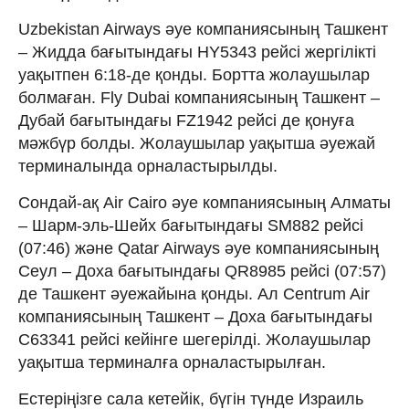
Uzbekistan Airways әуе компаниясының Ташкент
– Жидда бағытындағы HY5343 рейсі жергілікті
уақытпен 6:18-де қонды. Бортта жолаушылар
болмаған. Fly Dubai компаниясының Ташкент –
Дубай бағытындағы FZ1942 рейсі де қонуға
мәжбүр болды. Жолаушылар уақытша әуежай
терминалында орналастырылды.
Сондай-ақ Air Cairo әуе компаниясының Алматы
– Шарм-эль-Шейх бағытындағы SM882 рейсі
(07:46) және Qatar Airways әуе компаниясының
Сеул – Доха бағытындағы QR8985 рейсі (07:57)
де Ташкент әуежайына қонды. Ал Centrum Air
компаниясының Ташкент – Доха бағытындағы
C63341 рейсі кейінге шегерілді. Жолаушылар
уақытша терминалға орналастырылған.
Естеріңізге сала кетейік, бүгін түнде Израиль