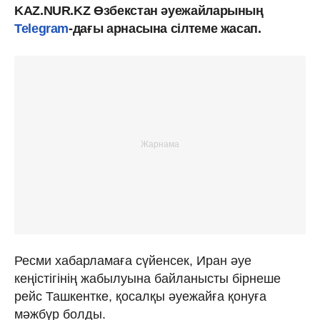
KAZ.NUR.KZ Өзбекстан әуежайларының
Telegram
-дағы арнасына сілтеме жасап.
Ресми хабарламаға сүйенсек, Иран әуе
кеңістігінің жабылуына байланысты бірнеше
рейс Ташкентке, қосалқы әуежайға қонуға
мәжбүр болды.