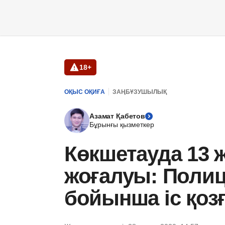
18+
ОҚЫС ОҚИҒА
ЗАҢБҰЗУШЫЛЫҚ
Азамат Қабетов
Бұрынғы қызметкер
Көкшетауда 13 
жоғалуы: Полици
бойынша іс қоз