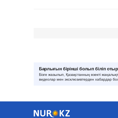
Барлығын бірінші болып біліп оты
Бізге жазылып, Қазақстанның өзекті жаңалық
видеолар мен эксклюзивтерден хабардар бо