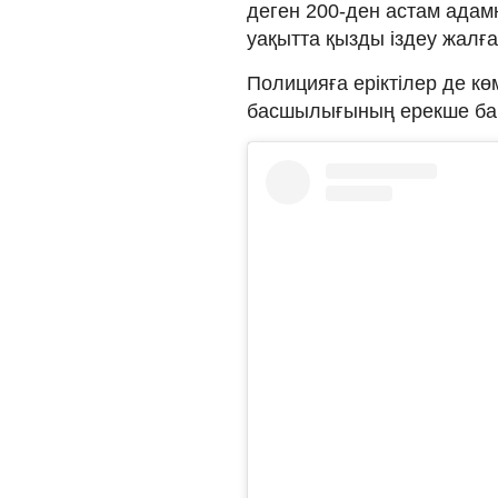
деген 200-ден астам адам
уақытта қызды іздеу жалғ
Полицияға еріктілер де кө
басшылығының ерекше бақы