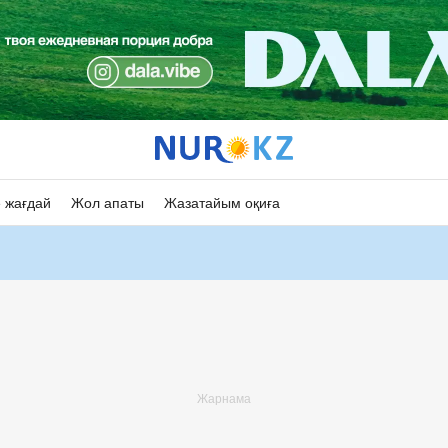
 жағдай
Жол апаты
Жазатайым оқиға