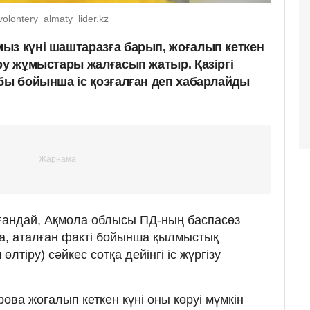
olontery_almaty_lider.kz
ыз күні шаштаразға барып, жоғалып кеткен
ру жұмыстары жалғасып жатыр. Қазіргі
абы бойынша іс қозғалған деп хабарлайды
андай, Ақмола облысы ПД-ның баспасөз
а, аталған факті бойынша қылмыстық
өлтіру) сәйкес сотқа дейінгі іс жүргізу
ва жоғалып кеткен күні оны көруі мүмкін