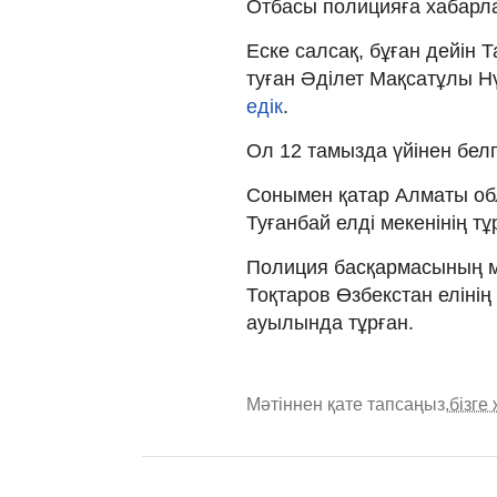
Отбасы полицияға хабарла
Еске салсақ, бұған дейін
туған Әділет Мақсатұлы Н
едік
.
Ол 12 тамызда үйінен белгі
Сонымен қатар Алматы об
Туғанбай елді мекенінің 
Полиция басқармасының м
Тоқтаров Өзбекстан елінің 
ауылында тұрған.
Мәтіннен қате тапсаңыз,
бізге