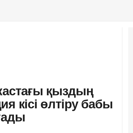
жастағы қыздың
я кісі өлтіру бабы
ғады