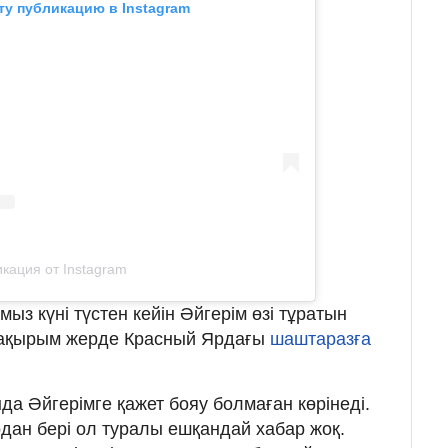
ту публикацию в Instagram
кация от Instagram
амыз күні түстен кейін Әйгерім өзі тұратын
шақырым жерде Красный Ярдағы
шаштаразға
нда Әйгерімге қажет бояу болмаған көрінеді.
одан бері ол туралы ешқандай хабар жоқ.