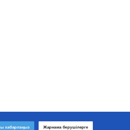
лы хабарлаңыз
Жарнама берушілерге