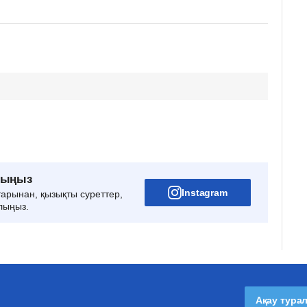
рыңыз
Instagram
тарынан, қызықты суреттер,
лыңыз.
Ақау тура