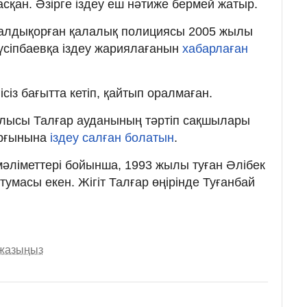
сқан. Әзірге іздеу еш нәтиже бермей жатыр.
 Талдықорған қалалық полициясы 2005 жылы
үсіпбаевқа іздеу жариялағанын
хабарлаған
сіз бағытта кетіп, қайтып оралмаған.
лысы Талғар ауданының тәртіп сақшылары
тұрғынына
іздеу салған болатын
.
әліметтері бойынша, 1993 жылы туған Әлібек
тумасы екен. Жігіт Талғар өңірінде Туғанбай
 жазыңыз