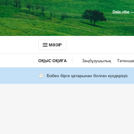
МӘЗІР
ОҚЫС ОҚИҒА
Заңбұзушылық
Төтенше
Бізбен бірге қатарынан болған күндеріңіз