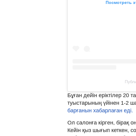
Посмотреть э
Публи
Бұған дейін еріктілер 20 т
туыстарының үйінен 1-2 
барғанын хабарлаған еді.
Ол салонға кірген, бірақ о
Кейін қыз шығып кеткен, с