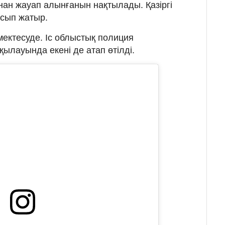
нан жауап алынғанын нақтылады. Қазіргі
асып жатыр.
мектесуде. Іс облыстық полиция
лауында екені де атап өтілді.