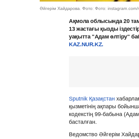
Әйгерім Хайдарова. Фото: Фото: instagram.com/v
Ақмола облысында 20 там
13 жастағы қызды іздесті
уақытта "Адам өлтіру" б
KAZ.NUR.KZ.
Sputnik Қазақстан
хабарлағ
қызметінің ақпары бойынш
кодекстің 99-бабына (Адам 
басталған.
Ведомство Әйгерім Хайдаро