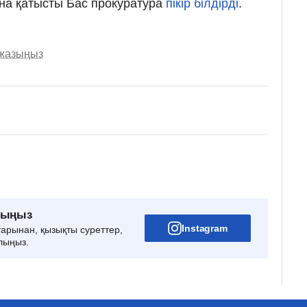
ына қатысты Бас прокуратура
пікір білдірді
.
 жазыңыз
рыңыз
Instagram
тарынан, қызықты суреттер,
лыңыз.