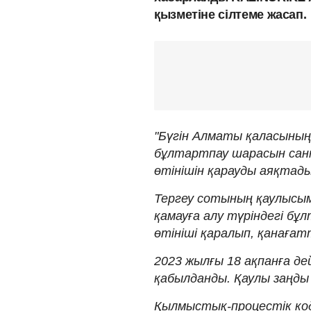
қызметіне сілтеме жасап.
"Бүгін Алматы қаласының
бұлтартпау шарасын сан
өтінішін қарауды аяқтады
Тергеу сотының қаулысым
қамауға алу түріндегі б
өтініші қаралып, қанаға
2023 жылғы 18 ақпанға де
қабылданды. Қаулы заңды 
Қылмыстық-процестік код