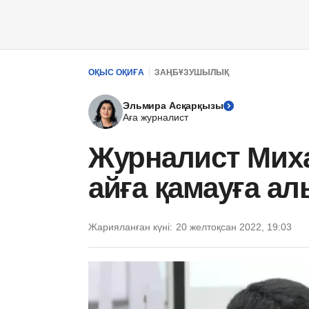
ОҚЫС ОҚИҒА
ЗАҢБҰЗУШЫЛЫҚ
Эльмира Асқарқызы
Аға журналист
Журналист Миха
айға қамауға а
Жарияланған күні:
20 желтоқсан 2022, 19:03