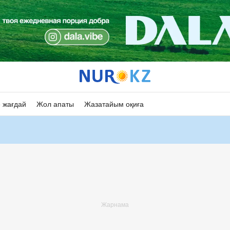
 жағдай
Жол апаты
Жазатайым оқиға