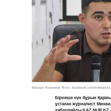
Михаил Козачков. Фото: facebook.com/mikhail.k
Бірнеше күн бұрын Қаржы
ұстаған журналист Михаил
хабарлайды KAZ.NUR.KZ 