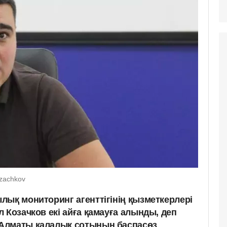
ozachkov
лық мониторинг агенттігінің қызметкерлері
 Козачков екі айға қамауға алынды, деп
Алматы қалалық сотының баспасөз