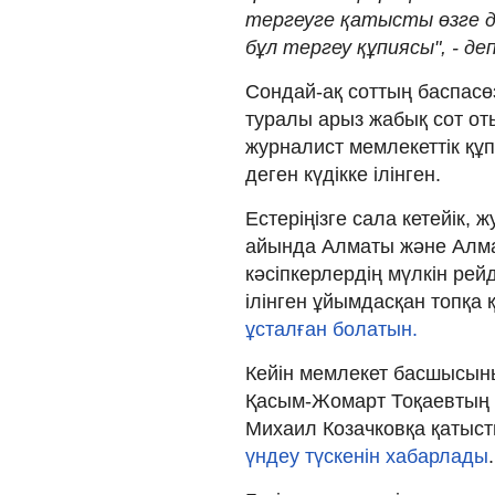
тергеуге қатысты өзге д
бұл тергеу құпиясы", - д
Сондай-ақ соттың баспасө
туралы арыз жабық сот от
журналист мемлекеттік құ
деген күдікке ілінген.
Естеріңізге сала кетейік,
айында Алматы және Алм
кәсіпкерлердің мүлкін рей
ілінген ұйымдасқан топқа 
ұсталған болатын
.
Кейін мемлекет басшысын
Қасым-Жомарт Тоқаевтың а
Михаил Козачковқа қатысты
үндеу түскенін хабарлады
.