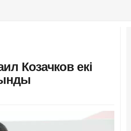
ил Козачков екі
лынды