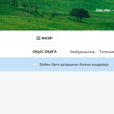
МӘЗІР
ОҚЫС ОҚИҒА
Заңбұзушылық
Төтенше
Бізбен бірге қатарынан болған күндеріңіз