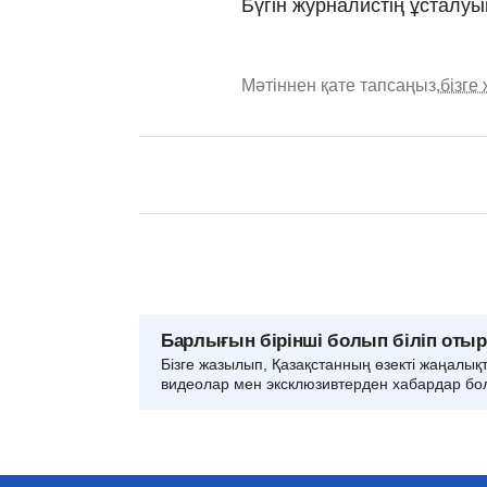
Бүгін журналистің ұсталу
Мәтіннен қате тапсаңыз,
бізге
Барлығын бірінші болып біліп оты
Бізге жазылып, Қазақстанның өзекті жаңалық
видеолар мен эксклюзивтерден хабардар бо