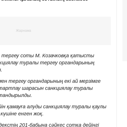
 тергеу соты М. Козачковқа қатысты
кциялау туралы тергеу органдарының
.
ен тергеу органдарының екі ай мерзімге
ұлтартпау шарасын санкциялау туралы
ттандырылды.
йін қамауға алуды санкциялау туралы қаулы
күшіне енген жоқ.
екстің 201-бабына сәйкес сотқа дейінгі