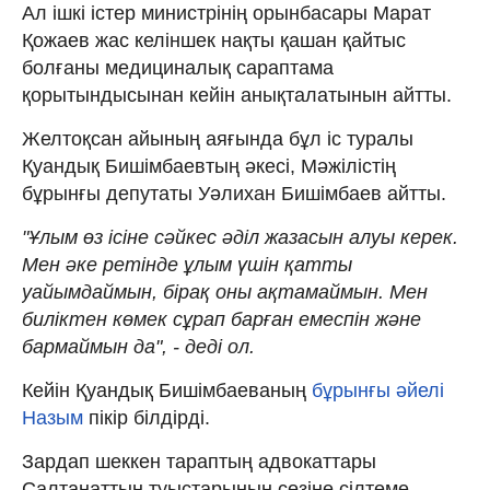
Ал ішкі істер министрінің орынбасары Марат
Қожаев жас келіншек нақты қашан қайтыс
болғаны медициналық сараптама
қорытындысынан кейін анықталатынын айтты.
Желтоқсан айының аяғында бұл іс туралы
Қуандық Бишімбаевтың әкесі, Мәжілістің
бұрынғы депутаты Уәлихан Бишімбаев айтты.
"Ұлым өз ісіне сәйкес әділ жазасын алуы керек.
Мен әке ретінде ұлым үшін қатты
уайымдаймын, бірақ оны ақтамаймын. Мен
биліктен көмек сұрап барған емеспін және
бармаймын да", - деді ол.
Кейін Қуандық Бишімбаеваның
бұрынғы әйелі
Назым
пікір білдірді.
Зардап шеккен тараптың адвокаттары
Салтанаттың туыстарының сөзіне сілтеме