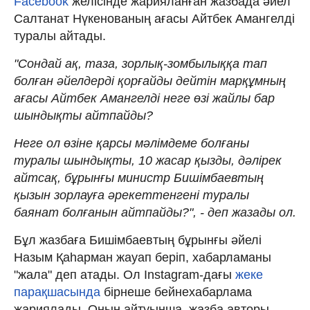
Facebook
желісінде жарияланған жазбада әйел
Салтанат Нүкенованың ағасы Айтбек Амангелді
туралы айтады.
"Сондай ақ, таза, зорлық-зомбылыққа тап
болған әйелдерді қорғайды дейтін марқұмның
ағасы Айтбек Амангелді неге өзі жайлы бар
шындықты айтпайды?
Неге ол өзіне қарсы мәлімдеме болғаны
туралы шындықты, 10 жасар қызды, дәлірек
айтсақ, бұрынғы министр Бишімбаевтың
қызын зорлауға әрекеттенгені туралы
баянат болғанын айтпайды?", - деп жазады ол.
Бұл жазбаға Бишімбаевтың бұрынғы әйелі
Назым Қаһарман жауап беріп, хабарламаны
"жала" деп атады. Ол Instagram-дағы
жеке
парақшасында
бірнеше бейнехабарлама
жариялады. Оның айтуынша, жазба авторы