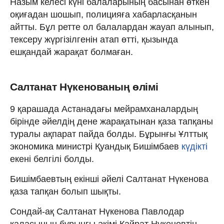
Назым келесі күні балаларының басынан өткен
оқиғадан шошып, полицияға хабарласқанын
айтты. Бұл ретте ол балалардан жауап алынып,
тексеру жүргізілгенін атап өтті, қызында
ешқандай жарақат болмаған.
Салтанат Нүкенованың өлімі
9 қарашада Астанадағы мейрамханалардың
бірінде әйелдің дене жарақатынан қаза тапқаны
туралы ақпарат пайда болды. Бұрынғы Ұлттық
экономика министрі Қуандық Бишімбаев
күдікті
екені белгілі болды.
Бишімбаевтың екінші әйелі Салтанат Нүкенова
қаза тапқан болып шықты.
Сондай-ақ Салтанат Нүкенова Павлодар
қаласының бұрынғы әкімі Қайрат Нүкеновтің