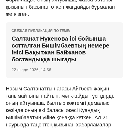
қызының басынан өткен жағдайды бұрмалап
жеткізген.
СВЕЖАЯ ПУБЛИКАЦИЯ ПО ТЕМЕ:
Салтанат Нүкенова ісі бойынша
сотталған Бишімбаевтың немере
інісі Бақытжан Байжанов
бостандыққа шығады
22 шілде 2026, 14:36
Назым Салтанаттың ағасы Айтбекті жақын
танымайтынын айтып, мән-жайды түсіндірді:
оның айтуынша, былтыр көктемгі демалыс
кезінде оның екі баласы әкесі Қуандық
Бишімбаевтың үйіне қонаққа кеткен. Ал 21
наурызда таңертең қызынан хабарламалар