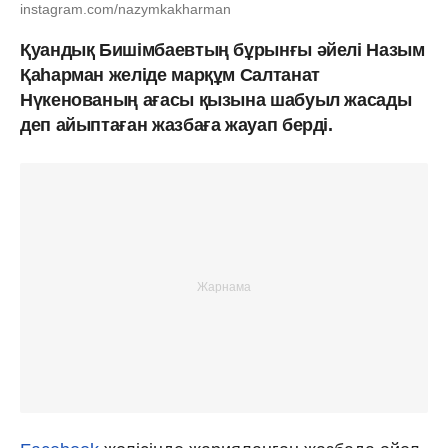
instagram.com/nazymkakharman
Қуандық Бишімбаевтың бұрынғы әйелі Назым
Қаһарман желіде марқұм Салтанат
Нүкенованың ағасы қызына шабуыл жасады
деп айыптаған жазбаға жауап берді.