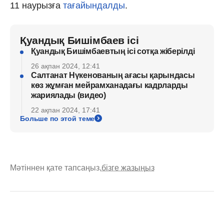
11 наурызға
тағайындалды
.
Қуандық Бишімбаев ісі
Қуандық Бишімбаевтың ісі сотқа жіберілді
26 ақпан 2024, 12:41
Салтанат Нүкенованың ағасы қарындасы
көз жұмған мейрамханадағы кадрларды
жариялады (видео)
22 ақпан 2024, 17:41
Больше по этой теме
Мәтіннен қате тапсаңыз,
бізге жазыңыз