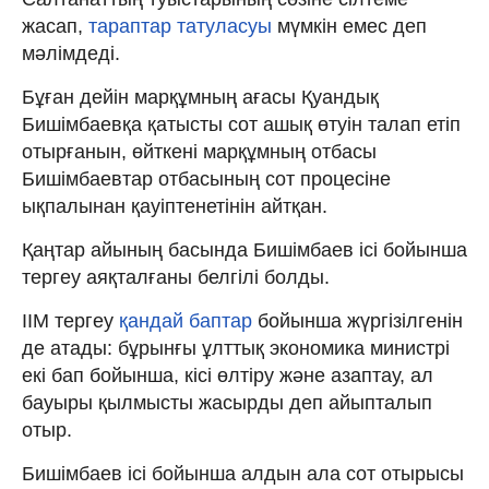
жасап,
тараптар татуласуы
мүмкін емес деп
мәлімдеді.
Бұған дейін марқұмның ағасы Қуандық
Бишімбаевқа қатысты сот ашық өтуін талап етіп
отырғанын, өйткені марқұмның отбасы
Бишімбаевтар отбасының сот процесіне
ықпалынан қауіптенетінін айтқан.
Қаңтар айының басында Бишімбаев ісі бойынша
тергеу аяқталғаны белгілі болды.
ІІМ тергеу
қандай баптар
бойынша жүргізілгенін
де атады: бұрынғы ұлттық экономика министрі
екі бап бойынша, кісі өлтіру және азаптау, ал
бауыры қылмысты жасырды деп айыпталып
отыр.
Бишімбаев ісі бойынша алдын ала сот отырысы