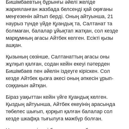
Бишімбаевтың бұрынғы әйелі желіде
жарияланған жазбада белсенді қай оқиғаны
меңгезенін айтып берді. Оның айтуынша, 21
наурыз түнде үйде Қуандық та, Салтанат та
болмаған, балалар ұйықтап жатқан, сол кезде
марқұмның ағасы Айтбек келген. Есікті қызы
ашқан.
Қызының сөзінше, Салтанаттың ағасы оны
жұлқып қалған, содан кейін екеуі пәтерден
Бишімбаев пен әйелін іздеуге кіріскен. Сол
кезде Айтбек қызға әкесі оның әпкесін ұрып-
соққанын айтқан.
Біраз уақыттан кейін үйге Қуандық келген.
Қыздың айтуынша, Айтбек екеуінің арасында
төбелес шығып, қорқып қалған балалар сол
кезде шкафқа тығылуға мәжбүр болған.