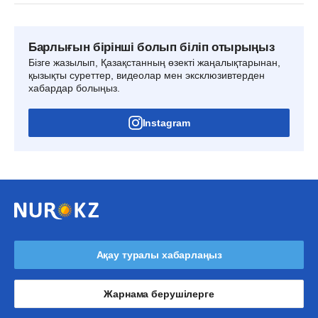
Барлығын бірінші болып біліп отырыңыз
Бізге жазылып, Қазақстанның өзекті жаңалықтарынан,
қызықты суреттер, видеолар мен эксклюзивтерден
хабардар болыңыз.
Instagram
Ақау туралы хабарлаңыз
Жарнама берушілерге