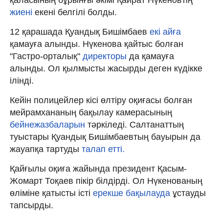
жиені
екені белгілі болды.
12 қарашада Қуандық Бишімбаев
екі айға
қамауға алынды. Нүкенова қайтыс болған
"Гастро-орталық"
директоры
да қамауға
алынды. Ол қылмысты жасырды деген күдікке
ілінді.
Кейін полицейлер кісі өлтіру оқиғасы болған
мейрамхананың бақылау камерасының
бейнежазбаларын
тәркіледі. Салтанаттың
туыстары Қуандық Бишімбаевтың бауырын да
жауапқа тартуды
талап етті.
Қайғылы оқиға жайында президент Қасым-
Жомарт Тоқаев пікір білдірді. Ол Нүкенованың
өліміне қатысты істі
ерекше бақылауда
ұстауды
тапсырды.