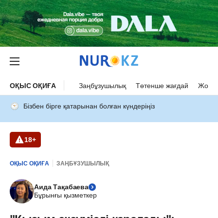
ОҚЫС ОҚИҒА
Заңбұзушылық
Төтенше жағдай
Жол а
Бізбен бірге қатарынан болған күндеріңіз
18+
ОҚЫС ОҚИҒА
ЗАҢБҰЗУШЫЛЫҚ
Аида Тақабаева
Бұрынғы қызметкер