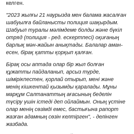
келген.
"2023 жылғы 21 наурызда мен балама жасалған
шабуылға байланысты полиция шақырдым.
Шабуыл туралы мәлімдеме болды және бүкіл
отряд (полиция - ред. ескертпесі) оқиғаның
барлық мән-жайын анықтады. Балалар аман-
есен, бірақ қатты қорқып қалған.
Бірақ осы аптада олар бір жыл болған
құжатты пайдаланып, арсыз түрде,
шімірікпестен, қорлай отырып, мені және
менің кішкентай қызымды қаралады. Мұны
марқұм Салтанаттың ағасының беделін
түсіру үшін істеді деп ойлаймын. Оның үстіне
олар менің сөзімді емес, бастығына рапорт
жазған адамның сөзін келтірген", - делінген
жазбада.