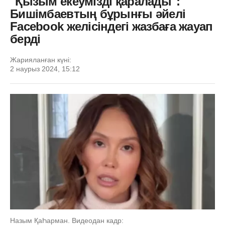
"Қызым екеумізді қаралады":
Бишімбаевтың бұрынғы әйелі
Facebook желісіндегі жазбаға жауап
берді
Жарияланған күні:
2 наурыз 2024, 15:12
Назым ҚаҺарман. Видеодан кадр: