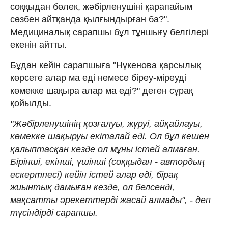
соққыдан бөлек, жәбірленушіні қарапайым
сөзбен айтқанда қылғындырған ба?".
Медициналық сарапшы бұл тұншығу белгілері
екенін айтты.
Бұдан кейін сарапшыға "Нүкенова қарсылық
көрсете алар ма еді немесе біреу-міреуді
көмекке шақыра алар ма еді?" деген сұрақ
қойылды.
"Жәбірленушінің қозғалуы, жүруі, айқайлауы,
көмекке шақыруы екіталай еді. Ол бұл кешен
қалыптасқан кезде ол мұны істей алмаған.
Бірінші, екінші, үшінші (соққыдан - автордың
ескертпесі) кейін істей алар еді, бірақ
жиынтық дамыған кезде, ол белсенді,
мақсатты әрекеттерді жасай алмады", - деп
түсіндірді сарапшы.