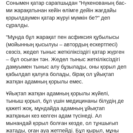
Сонымен қатар сарапшыдан "Нүкенованың бас-
ми жарақатынан кейін өлімге дейін жағдайы
қорылдаумен қатар жүруі мүмкін бе?" деп
сұралды.
"Мұнда бұл жарақат пен асфиксия құбылысы
(мойынның қысылуы – автордың ескертпесі)
сөзсіз, жедел тыныс жеткіліксіздігі қатар жүрген
– бұл осыған тән. Жедел тыныс жеткіліксіздігі
дамуымен тыныс алу бұзылады, оны қорыл деп
қабылдап қалуға болады, бірақ ол ұйықтап
жатқан адамның қорылы емес.
Ұйықтап жатқан адамның қорылы жүйелі,
тыныш қорыл, бұл үшін медицинаны білудің де
қажеті жоқ, мұндайда адамның ұйықтап
жатқанын кез келген адам түсінеді. Ал
мынандай қорыл болған кезде, ол тұншығып
жатады, оған ауа жетпейді. Бұл қырыл, мұны