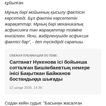
құйылған.
Мұның бәрі мойынның қысылу фактісін
көрсетеді. Бұл фактіні көрсететін
жарақаттар. Мұның бәрі механикалық
асфиксияға тән жарақаттар тізіміне
енгізілген. Яғни, жәбірленушіде асфиксия
фактісі бар", - деп түсіндірді сарапшы.
СВЕЖАЯ ПУБЛИКАЦИЯ ПО ТЕМЕ:
Салтанат Нүкенова ісі бойынша
сотталған Бишімбаевтың немере
інісі Бақытжан Байжанов
бостандыққа шығады
22 шілде 2026, 14:36
Содан кейін судья: "Басынан жасалған