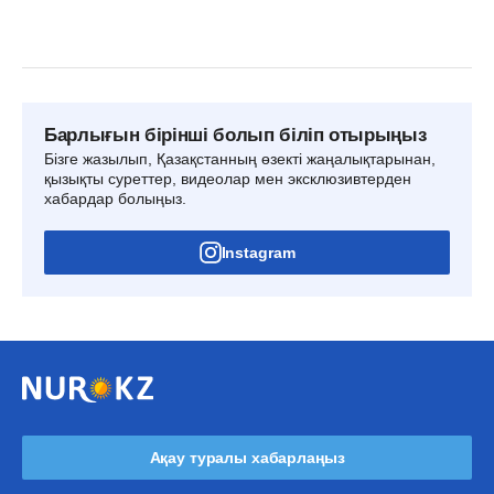
Барлығын бірінші болып біліп отырыңыз
Бізге жазылып, Қазақстанның өзекті жаңалықтарынан,
қызықты суреттер, видеолар мен эксклюзивтерден
хабардар болыңыз.
Instagram
Ақау туралы хабарлаңыз