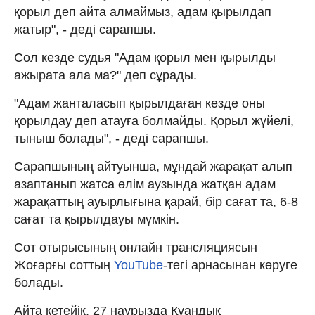
қорыл деп айта алмаймыз, адам қырылдап
жатыр", - деді сарапшы.
Сол кезде судья "Адам қорыл мен қырылды
ажырата ала ма?" деп сұрады.
"Адам жанталасып қырылдаған кезде оны
қорылдау деп атауға болмайды. Қорыл жүйелі,
тыныш болады", - деді сарапшы.
Сарапшының айтуынша, мұндай жарақат алып
азаптанып жатса өлім аузында жатқан адам
жарақаттың ауырлығына қарай, бір сағат та, 6-8
сағат та қырылдауы мүмкін.
Сот отырысының онлайн трансляциясын
Жоғарғы соттың
YouTube
-тегі арнасынан көруге
болады.
Айта кетейік, 27 наурызда Қуандық