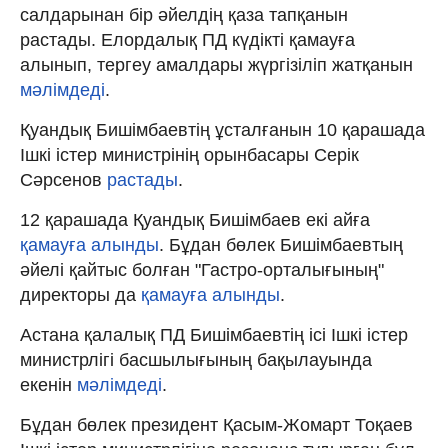
салдарынан бір әйелдің қаза тапқанын
растады. Елордалық ПД күдікті қамауға
алынып, тергеу амалдары жүргізіліп жатқанын
мәлімдеді
.
Қуандық Бишімбаевтің ұсталғанын 10 қарашада
Ішкі істер министрінің орынбасары Серік
Сәрсенов
растады
.
12 қарашада Қуандық Бишімбаев екі айға
қамауға алынды
. Бұдан бөлек Бишімбаевтың
әйелі қайтыс болған "Гастро-орталығының"
директоры да
қамауға алынды
.
Астана қалалық ПД Бишімбаевтің ісі Ішкі істер
министрлігі басшылығының бақылауында
екенін
мәлімдеді
.
Бұдан бөлек президент Қасым-Жомарт Тоқаев