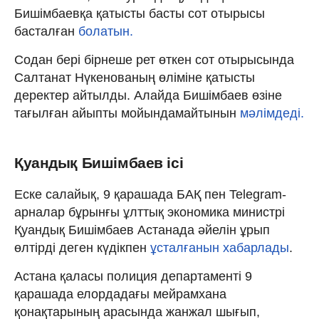
Бишімбаевқа қатысты басты сот отырысы
басталған
болатын.
Содан бері бірнеше рет өткен сот отырысында
Салтанат Нүкенованың өліміне қатысты
деректер айтылды. Алайда Бишімбаев өзіне
тағылған айыпты мойындамайтынын
мәлімдеді.
Қуандық Бишімбаев ісі
Еске салайық, 9 қарашада БАҚ пен Telegram-
арналар бұрынғы ұлттық экономика министрі
Қуандық Бишімбаев Астанада әйелін ұрып
өлтірді деген күдікпен
ұсталғанын хабарлады
.
Астана қаласы полиция департаменті 9
қарашада елордадағы мейрамхана
қонақтарының арасында жанжал шығып,