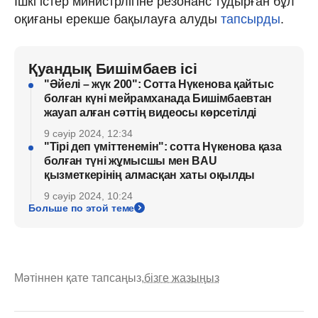
Ішкі істер министрлігіне резонанс тудырған бұл
оқиғаны ерекше бақылауға алуды
тапсырды
.
Қуандық Бишімбаев ісі
"Әйелі – жүк 200": Сотта Нүкенова қайтыс
болған күні мейрамханада Бишімбаевтан
жауап алған сәттің видеосы көрсетілді
9 сәуір 2024, 12:34
"Тірі деп үміттенемін": сотта Нүкенова қаза
болған түні жұмысшы мен BAU
қызметкерінің алмасқан хаты оқылды
9 сәуір 2024, 10:24
Больше по этой теме
Мәтіннен қате тапсаңыз,
бізге жазыңыз