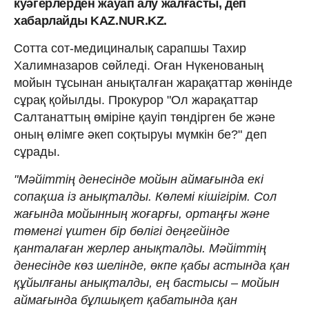
куәгерлерден жауап алу жалғасты, деп
хабарлайды KAZ.NUR.KZ.
Сотта сот-медициналық сарапшы Тахир
Халимназаров сөйледі. Оған Нүкенованың
мойын тұсынан анықталған жарақаттар жөнінде
сұрақ қойылды. Прокурор "Ол жарақаттар
Салтанаттың өміріне қауіп төндірген бе және
оның өлімге әкеп соқтыруы мүмкін бе?" деп
сұрады.
"Мәйіттің денесінде мойын аймағында екі
сопақша із анықталды. Көлемі кішігірім. Сол
жағында мойынның жоғарғы, ортаңғы және
төменгі үштен бір бөлігі деңгейінде
қанталаған жерлер анықталды. Мәйіттің
денесінде көз шелінде, өкпе қабы астында қан
құйылғаны анықталды, ең бастысы – мойын
аймағында бұлшықет қабатында қан