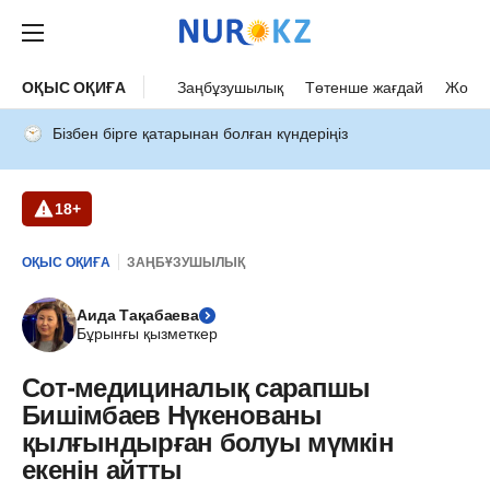
ОҚЫС ОҚИҒА
Заңбұзушылық
Төтенше жағдай
Жол а
Бізбен бірге қатарынан болған күндеріңіз
18+
ОҚЫС ОҚИҒА
ЗАҢБҰЗУШЫЛЫҚ
Аида Тақабаева
Бұрынғы қызметкер
Сот-медициналық сарапшы
Бишімбаев Нүкенованы
қылғындырған болуы мүмкін
екенін айтты