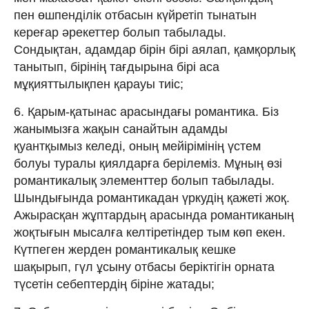
пен өшпенділік отбасын күйретіп тынатын
кереғар әрекеттер болып табылады.
Сондықтан, адамдар бірін бірі аялап, қамқорлық
танытып, бірінің тағдырына бірі аса
мұқияттылықпен қарауы тиіс;
6. Қарым-қатынас арасындағы романтика. Біз
жанымызға жақын санайтын адамды
қуантқымыз келеді, оның мейірімінің үстем
болуы туралы қиялдарға берілеміз. Мұның өзі
романтикалық элементтер болып табылады.
Шындығында романтикадан үркудің қажеті жоқ.
Ажырасқан жұптардың арасында романтиканың
жоқтығын мысалға келтіретіндер тым көп екен.
Күтпеген жерден романтикалық кешке
шақырып, гүл ұсыну отбасы беріктігін орната
түсетін себептердің біріне жатады;