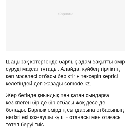
Шаңырақ көтергенде барлық адам бақытты өмір
сүруді мақсат тұтады. Алайда, күйбең тірліктің
көп мәселесі отбасы беріктігін тексеріп көргісі
келетіндей деп жазады comode.kz.
Жер бетінде қиындық пен қатаң сындарға
кезікпеген бір де бір отбасы жоқ десе де
болады. Барлық өмірдің сындарына отбасының
негізгі екі қозғаушы күші - отанасы мен отағасы
төтеп беруі тиіс.