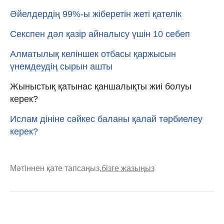
Әйелдердің 99%-ы жіберетін жеті қателік
Секспен дәл қазір айналысу үшін 10 себеп
Алматылық келіншек отбасы қаржысын
үнемдеудің сырын ашты
Жыныстық қатынас қаншалықты жиі болуы
керек?
Ислам дініне сәйкес баланы қалай тәрбиелеу
керек?
Мәтіннен қате тапсаңыз,
бізге жазыңыз