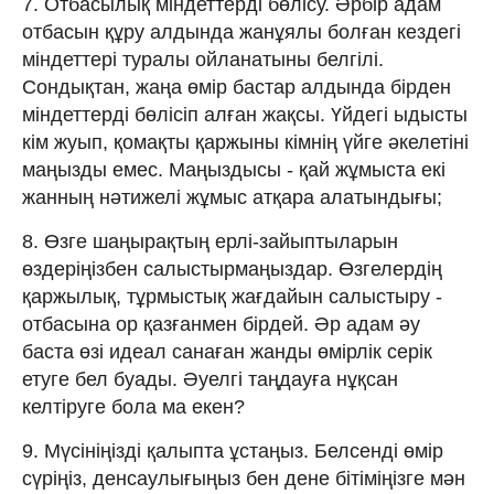
7. Отбасылық міндеттерді бөлісу. Әрбір адам
отбасын құру алдында жанұялы болған кездегі
міндеттері туралы ойланатыны белгілі.
Сондықтан, жаңа өмір бастар алдында бірден
міндеттерді бөлісіп алған жақсы. Үйдегі ыдысты
кім жуып, қомақты қаржыны кімнің үйге әкелетіні
маңызды емес. Маңыздысы - қай жұмыста екі
жанның нәтижелі жұмыс атқара алатындығы;
8. Өзге шаңырақтың ерлі-зайыптыларын
өздеріңізбен салыстырмаңыздар. Өзгелердің
қаржылық, тұрмыстық жағдайын салыстыру -
отбасына ор қазғанмен бірдей. Әр адам әу
баста өзі идеал санаған жанды өмірлік серік
етуге бел буады. Әуелгі таңдауға нұқсан
келтіруге бола ма екен?
9. Мүсініңізді қалыпта ұстаңыз. Белсенді өмір
сүріңіз, денсаулығыңыз бен дене бітіміңізге мән