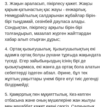
3. Жақын араласып, пікірлесу қажет. Жақсы
қарым-қатынастың қас жауы - енжарлық.
Немқұрайлылық салдарынан жұбайлар бірін-
бірі тыңдамай, сезінбей дауласа алады.
Сондықтан, пікірлесу арқылы бірін-бірі
толғандырып, мазалап жүрген жайттардан
хабар алып отырған дұрыс;
4. Ортақ қызығушылық. Қызығушылықтың екі
адамға ортақ болуы рухани тұрғыда жақындата
түседі. Егер зайыбыңыздың ісінің бірі де
қызықтырмаса, екі жанға да ортақ бола алатын
себептерді іздеген абзал. Әрине, бұл тек
жұптың уақыттары үнемі бірге өтуі тиіс дегенді
білдірмейді;
5. Қамқорлық пен мұқияттылық. Кез-келген
отбасына және оның мүшелеріне жан жылуы
мен махаббат қажет екені сөзсіз. Салқындық