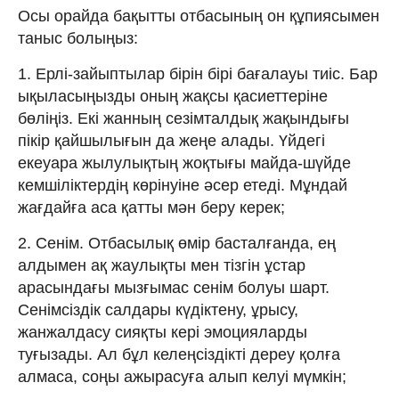
Осы орайда бақытты отбасының он құпиясымен
таныс болыңыз:
1. Ерлі-зайыптылар бірін бірі бағалауы тиіс. Бар
ықыласыңызды оның жақсы қасиеттеріне
бөліңіз. Екі жанның сезімталдық жақындығы
пікір қайшылығын да жеңе алады. Үйдегі
екеуара жылулықтың жоқтығы майда-шүйде
кемшіліктердің көрінуіне әсер етеді. Мұндай
жағдайға аса қатты мән беру керек;
2. Сенім. Отбасылық өмір басталғанда, ең
алдымен ақ жаулықты мен тізгін ұстар
арасындағы мызғымас сенім болуы шарт.
Сенімсіздік салдары күдіктену, ұрысу,
жанжалдасу сияқты кері эмоцияларды
туғызады. Ал бұл келеңсіздікті дереу қолға
алмаса, соңы ажырасуға алып келуі мүмкін;