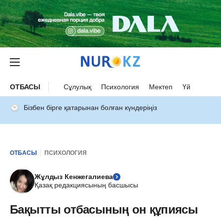
ОТБАСЫ
Сұлулық
Психология
Мектеп
Үй
Бізбен бірге қатарынан болған күндеріңіз
ОТБАСЫ
ПСИХОЛОГИЯ
Жұлдыз Кенжегалиева
Қазақ редакциясының басшысы
Бақытты отбасының он құпиясы