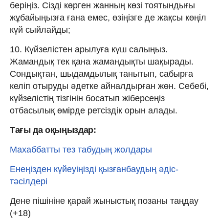
беріңіз. Сізді көрген жанның көзі тоятындығы
жұбайыңызға ғана емес, өзіңізге де жақсы көңіл
күй сыйлайды;
10. Күйзелістен арылуға күш салыңыз.
Жамандық тек қана жамандықты шақырады.
Сондықтан, шыдамдылық танытып, сабырға
келіп отыруды әдетке айналдырған жөн. Себебі,
күйзелістің тізгінін босатып жіберсеңіз
отбасылық өмірде ретсіздік орын алады.
Тағы да оқыңыздар:
Махаббатты тез табудың жолдары
Енеңізден күйеуіңізді қызғанбаудың әдіс-
тәсілдері
Дене пішініне қарай жыныстық позаны таңдау
(+18)