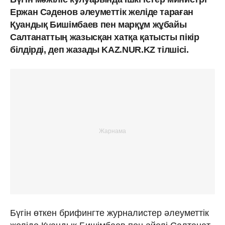
Ержан Сәденов әлеуметтік желіде тараған
Қуандық Бишімбаев пен марқұм жұбайы
Салтанаттың жазысқан хатқа қатысты пікір
білдірді, деп жазады KAZ.NUR.KZ тілшісі.
Бүгін өткен брифингте журналистер әлеуметтік