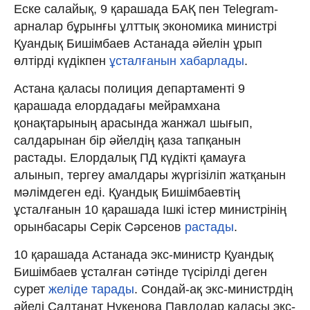
Еске салайық, 9 қарашада БАҚ пен Telegram-
арналар бұрынғы ұлттық экономика министрі
Қуандық Бишімбаев Астанада әйелін ұрып
өлтірді күдікпен
ұсталғанын хабарлады
.
Астана қаласы полиция департаменті 9
қарашада елордадағы мейрамхана
қонақтарының арасында жанжал шығып,
салдарынан бір әйелдің қаза тапқанын
растады. Елордалық ПД күдікті қамауға
алынып, тергеу амалдары жүргізіліп жатқанын
мәлімдеген еді. Қуандық Бишімбаевтің
ұсталғанын 10 қарашада Ішкі істер министрінің
орынбасары Серік Сәрсенов
растады
.
10 қарашада Астанада экс-министр Қуандық
Бишімбаев ұсталған сәтінде түсірілді деген
сурет
желіде тарады
. Сондай-ақ экс-министрдің
әйелі Салтанат Нүкенова Павлодар қаласы экс-