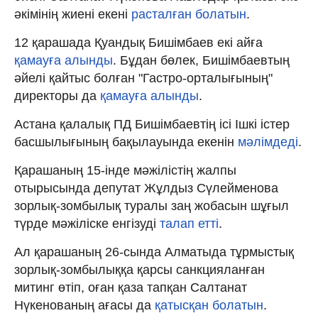
әкімінің жиені екені
расталған болатын
.
12 қарашада Қуандық Бишімбаев екі айға
қамауға алынды
. Бұдан бөлек, Бишімбаевтың
әйелі қайтыс болған "Гастро-орталығының"
директоры да
қамауға алынды
.
Астана қалалық ПД Бишімбаевтің ісі Ішкі істер
басшылығының бақылауында екенін
мәлімдеді
.
Қарашаның 15-інде мәжілістің жалпы
отырысында депутат Жұлдыз Сүлейменова
зорлық-зомбылық туралы заң жобасын шұғыл
түрде мәжіліске енгізуді
талап етті
.
Ал қарашаның 26-сында Алматыда тұрмыстық
зорлық-зомбылыққа қарсы санкцияланған
митинг өтіп, оған қаза тапқан Салтанат
Нүкенованың ағасы да
қатысқан болатын
.