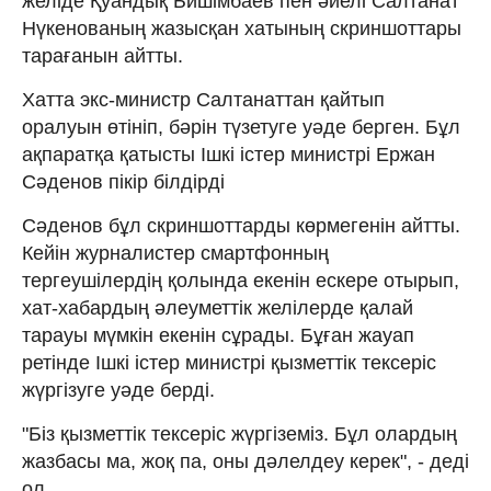
желіде Қуандық Бишімбаев пен әйелі Салтанат
Нүкенованың жазысқан хатының скриншоттары
тарағанын айтты.
Хатта экс-министр Салтанаттан қайтып
оралуын өтініп, бәрін түзетуге уәде берген. Бұл
ақпаратқа қатысты Ішкі істер министрі Ержан
Сәденов пікір білдірді
Сәденов бұл скриншоттарды көрмегенін айтты.
Кейін журналистер смартфонның
тергеушілердің қолында екенін ескере отырып,
хат-хабардың әлеуметтік желілерде қалай
тарауы мүмкін екенін сұрады. Бұған жауап
ретінде Ішкі істер министрі қызметтік тексеріс
жүргізуге уәде берді.
"Біз қызметтік тексеріс жүргіземіз. Бұл олардың
жазбасы ма, жоқ па, оны дәлелдеу керек", - деді
ол.