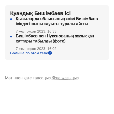
Қуандық Бишімбаев ісі
Қызылорда облысының әкімі Бишімбаев
ісіндегі шыны зауыты туралы айтты
7 желтоқсан 2023, 16:33
Бишімбаев пен Нүкенованың жазысқан
хаттары табылды (фото)
7 желтоқсан 2023, 16:02
Больше по этой теме
Мәтіннен қате тапсаңыз,
бізге жазыңыз