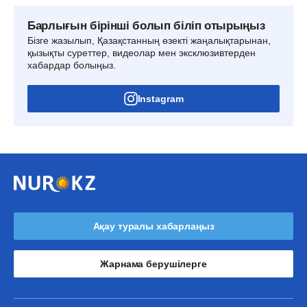
Барлығын бірінші болып біліп отырыңыз
Бізге жазылып, Қазақстанның өзекті жаңалықтарынан,
қызықты суреттер, видеолар мен эксклюзивтерден
хабардар болыңыз.
Instagram
Ақау туралы хабарлаңыз
Жарнама берушілерге