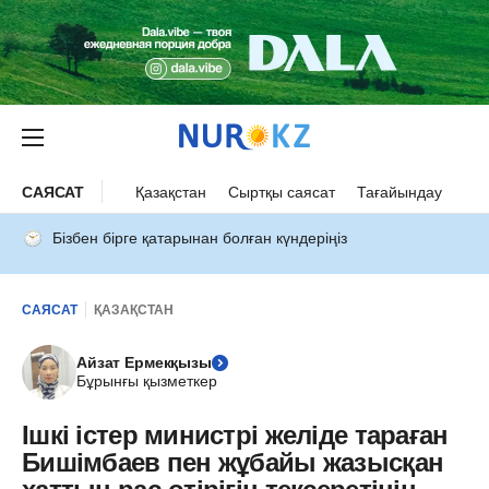
САЯСАТ
Қазақстан
Сыртқы саясат
Тағайындау
Бізбен бірге қатарынан болған күндеріңіз
САЯСАТ
ҚАЗАҚСТАН
Айзат Ермекқызы
Бұрынғы қызметкер
Ішкі істер министрі желіде тараған
Бишімбаев пен жұбайы жазысқан