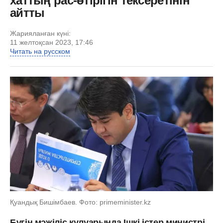
хаттың рас-өтірігін тексеретінін
айтты
Жарияланған күні:
11 желтоқсан 2023, 17:46
Читать на русском
Қуандық Бишімбаев. Фото: primeminister.kz
Бүгін мәжіліс кулуарында Ішкі істер министрі