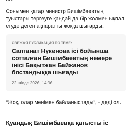
Сонымен қатар министр Бишімбаевтың
туыстары тергеуге қандай да бір жолмен ықпал
етуде деген ақпаратты жоққа шығарды.
СВЕЖАЯ ПУБЛИКАЦИЯ ПО ТЕМЕ:
Салтанат Нүкенова ісі бойынша
сотталған Бишімбаевтың немере
інісі Бақытжан Байжанов
бостандыққа шығады
22 шілде 2026, 14:36
"Жоқ, олар менімен байланыспады", - деді ол.
Қуандық Бишімбаевқа қатысты іс