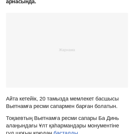
арнасында.
Айта кетейік, 20 тамызда мемлекет басшысы
Вьетнамға ресми сапармен барған болатын.
Тоқаевтың Вьетнамға ресми сапары Ба Динь
алаңындағы Ұлт қаһармандары монументіне
гүл шоғын қоюдан
басталды.