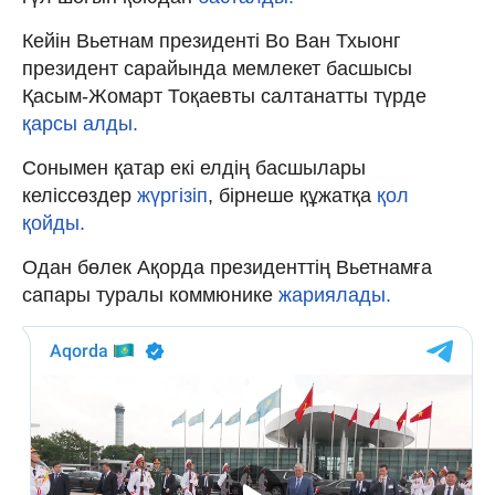
Кейін Вьетнам президенті Во Ван Тхыонг
президент сарайында мемлекет басшысы
Қасым-Жомарт Тоқаевты салтанатты түрде
қарсы алды.
Сонымен қатар екі елдің басшылары
келіссөздер
жүргізіп
, бірнеше құжатқа
қол
қойды.
Одан бөлек Ақорда президенттің Вьетнамға
сапары туралы коммюнике
жариялады.