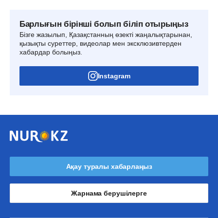
Барлығын бірінші болып біліп отырыңыз
Бізге жазылып, Қазақстанның өзекті жаңалықтарынан,
қызықты суреттер, видеолар мен эксклюзивтерден
хабардар болыңыз.
Instagram
Ақау туралы хабарлаңыз
Жарнама берушілерге