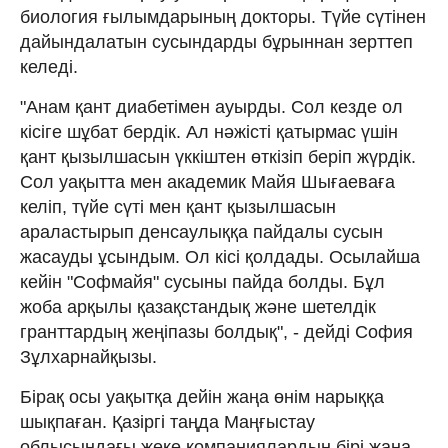
биология ғылымдарының докторы. Түйе сүтінен
дайындалатын сусындарды бұрыннан зерттеп
келеді.
"Анам қант диабетімен ауырды. Сол кезде ол
кісіге шұбат бердік. Ал нәжісті қатырмас үшін
қант қызылшасын үккіштен өткізіп беріп жүрдік.
Сол уақытта мен академик Майя Шығаеваға
келіп, түйе сүті мен қант қызылшасын
араластырып денсаулыққа пайдалы сусын
жасауды ұсындым. Ол кісі қолдады. Осылайша
кейін "Софмайя" сусыны пайда болды. Бұл
жоба арқылы қазақстандық және шетелдік
гранттардың жеңіпазы болдық", - дейді София
Зұлхарнайқызы.
Бірақ осы уақытқа дейін жаңа өнім нарыққа
шықпаған. Қазіргі таңда Маңғыстау
облысындағы жеке компаниялардың бірі жаңа