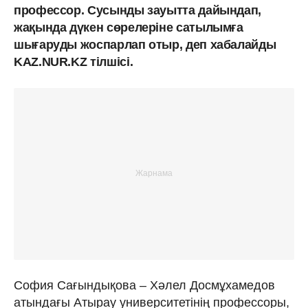
профессор. Сусынды зауытта дайындап,
жақында дүкен сөрелеріне сатылымға
шығаруды жоспарлап отыр, деп хабалайды
KAZ.NUR.KZ тілшісі.
София Сағындықова – Хәлел Досмұхамедов
атындағы Атырау университетінің профессоры,