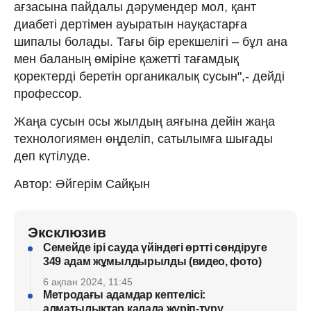
ағзасына пайдалы дәрумендер мол, қант
диабеті дертімен ауыратын науқастарға
шипалы болады. Тағы бір ерекшелігі – бұл ана
мен баланың өміріне қажетті тағамдық
қоректерді беретін органикалық сусын",- дейді
профессор.
Жаңа сусын осы жылдың аяғына дейін жаңа
технологиямен өңделіп, сатылымға шығады
деп күтілуде.
Автор: Әйгерім Сайқын
Эксклюзив
Семейде ірі сауда үйіндегі өртті сөндіруге
349 адам жұмылдырылды (видео, фото)
6 ақпан 2024, 11:45
Метродағы адамдар кептелісі:
алматылықтар қалада жүріп-тұру