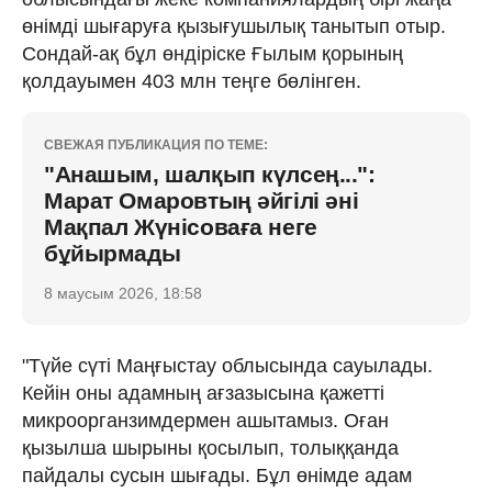
өнімді шығаруға қызығушылық танытып отыр.
Сондай-ақ бұл өндіріске Ғылым қорының
қолдауымен 403 млн теңге бөлінген.
СВЕЖАЯ ПУБЛИКАЦИЯ ПО ТЕМЕ:
"Анашым, шалқып күлсең...":
Марат Омаровтың әйгілі әні
Мақпал Жүнісоваға неге
бұйырмады
8 маусым 2026, 18:58
"Түйе сүті Маңғыстау облысында сауылады.
Кейін оны адамның ағзазысына қажетті
микроорганзимдермен ашытамыз. Оған
қызылша шырыны қосылып, толыққанда
пайдалы сусын шығады. Бұл өнімде адам