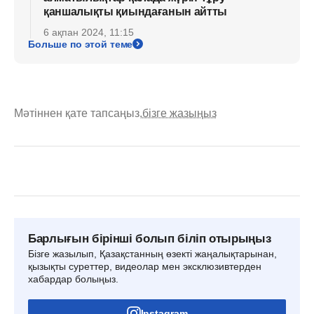
қаншалықты қиындағанын айтты
6 ақпан 2024, 11:15
Больше по этой теме
Мәтіннен қате тапсаңыз,
бізге жазыңыз
Барлығын бірінші болып біліп отырыңыз
Бізге жазылып, Қазақстанның өзекті жаңалықтарынан,
қызықты суреттер, видеолар мен эксклюзивтерден
хабардар болыңыз.
Instagram