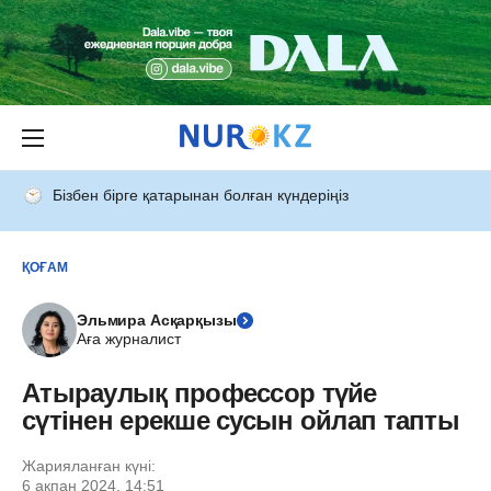
Бізбен бірге қатарынан болған күндеріңіз
ҚОҒАМ
Эльмира Асқарқызы
Аға журналист
Атыраулық профессор түйе
сүтінен ерекше сусын ойлап тапты
Жарияланған күні:
6 ақпан 2024, 14:51