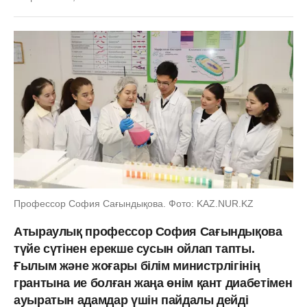
Профессор София Сағындықова. Фото: KAZ.NUR.KZ
Атыраулық профессор София Сағындықова
түйе сүтінен ерекше сусын ойлап тапты.
Ғылым және жоғары білім министрлігінің
грантына ие болған жаңа өнім қант диабетімен
ауыратын адамдар үшін пайдалы дейді