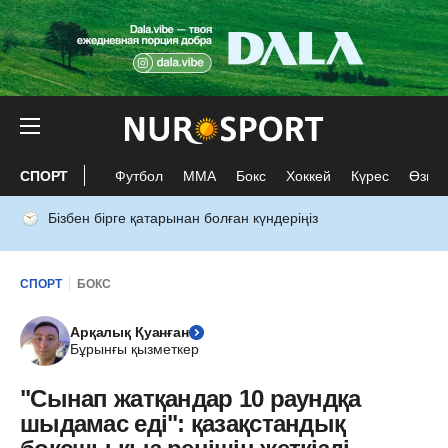
СПОРТ
Футбол
ММА
Бокс
Хоккей
Күрес
Өзге 
Бізбен бірге қатарынан болған күндеріңіз
СПОРТ
БОКС
Арқалық Қуанған
Бұрынғы қызметкер
"Сынап жатқандар 10 раундқа
шыдамас еді": қазақстандық