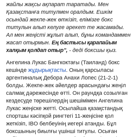
жайлы жақсы ақпарат таратады. Мен
Қазақстанға титулмен оралдым. Ешкім
осындай жекпе-жек өткізіп, елімізге бокс
титулын алып келуге әрекет те жасамады.
Ал мен жеңісті жұлып алып, бұны командаммен
жасап отырмын.
Ең бастысы қарапайым
халқым қолдап отыр",
- деді боксшы қыз.
Ангелина Лукас Бангкоктағы (Таиланд) бокс
кешінде
жұдырықтасты
. Оның қарсыласы
аргентиналық Дебора Анахи Лопес (21-2-1)
болды. Жекпе-жек әйелдер арасындағы жеңіл
салмақ дәрежесінде өтті. Он раундқа созылған
кездесуде төрешілердің шешімімен Ангелина
Лукас жеңіске жетті. Осылайша қазақстандық
спортшы кәсіпқой рингтегі 11-жеңісіне қол
жеткізіп, IBO белбеуінің иегері атанды. Бұл
боксшының биылғы үшінші титулы. Осыған