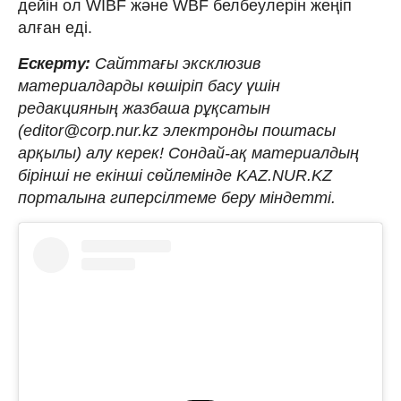
дейін ол WIBF және WBF белбеулерін жеңіп
алған еді.
Ескерту:
Сайттағы эксклюзив
материалдарды көшіріп басу үшін
редакцияның жазбаша рұқсатын
(editor@corp.nur.kz электронды поштасы
арқылы) алу керек! Сондай-ақ материалдың
бірінші не екінші сөйлемінде KAZ.NUR.KZ
порталына гиперсілтеме беру міндетті.