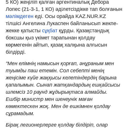
5 КО) жеңіліп қалған аргентиналық Дебора
Лопес (21-3-1, 1 КО) әділетсіздікке тап болғанын
мәлімдеген
еді. Осы орайда KAZ.NUR.KZ
тілшісі Ангелина Лукаспен байланысып жекпе-
жекке қатысты
сұқбат
құрды. Қазақстандық
боксшы қыз үкімет тарапынан қолдау
көрмегенін айтып, қазақ халқына алғысын
білдірді.
"Мен елімнің намысын қорғап, әнұраным мен
туымды паш етемін. Сол себепті менің
жеңісіме күйе жаққысы келетіндердің барына
қапалымын. Сынап жатқандардың ешқайсысы
шлемсіз 10 раунд жұдырықтаса алмайды.
Ешбір министр мен шенеунік маған
көмектескен жоқ. Мен де ешкімнен қолдау
сұрамадым.
Бірақ легионерлерге қолдау білдіріп, олар