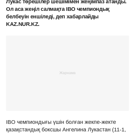
Лукас төрешілер шешімімен жеңімпаз атанды.
Ол аса жеңіл салмақта IBO чемпиондық
белбеуін еншіледі, деп хабарлайды
KAZ.NUR.KZ.
IBO чемпиондығы үшін болған жекпе-жекте
қазақстандық боксшы Ангелина Лукастан (11-1,