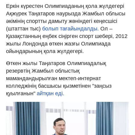
Еркін күрестен Олимпиаданың қола жүлдегері
Ақжүрек Таңатаров наурызда Жамбыл облысы
әкімінің спортты дамыту жөніндегі кеңесшісі
(штаттан тыс)
болып тағайындалды.
Ол –
Қазақстанның еңбек сіңірген спорт шебері, 2012
жылы Лондонда өткен жазғы Олимпиада
ойындарының қола жүлдегері.
Өткен жылы Таңатаров Олимпиадалық
резервтің Жамбыл облыстық
мамандандырылған мектеп-интернат
колледжінің басшысы қызметінен "заңсыз
қуылғанын"
айтқан еді.