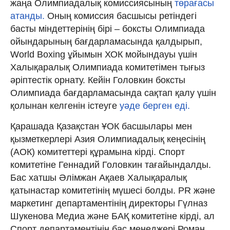
жаңа Олимпиадалық комиссиясының
төрағасы
атанды.
Оның комиссия басшысы ретіндегі
басты міндеттерінің бірі – боксты Олимпиада
ойындарының бағдарламасында қалдырып,
World Boxing ұйымын ХОК мойындауы үшін
Халықаралық Олимпиада комитетімен тығыз
әріптестік орнату. Кейін Головкин боксты
Олимпиада бағдарламасында сақтап қалу үшін
қолынан келгенін істеуге
уәде берген еді.
Қарашада Қазақстан ҰОК басшылары мен
қызметкерлері Азия Олимпиадалық кеңесінің
(АОК) комитеттері құрамына кірді. Спорт
комитетіне Геннадий Головкин тағайындалды.
Бас хатшы Әлімжан Ақаев Халықаралық
қатынастар комитетінің мүшесі болды. PR және
маркетинг департаментінің директоры Гүлназ
Шукенова Медиа және БАҚ комитетіне кірді, ал
Спорт департаментінің бас менеджері Роман