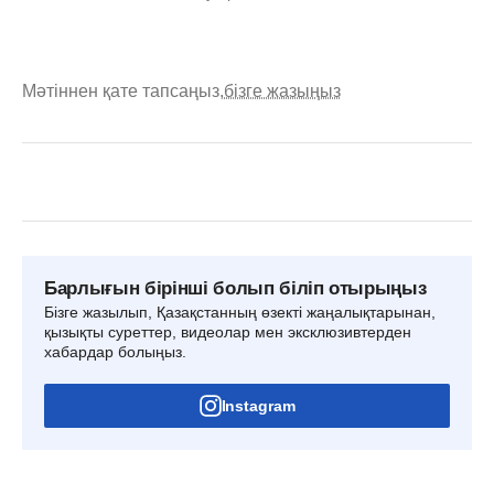
Мәтіннен қате тапсаңыз,
бізге жазыңыз
Барлығын бірінші болып біліп отырыңыз
Бізге жазылып, Қазақстанның өзекті жаңалықтарынан,
қызықты суреттер, видеолар мен эксклюзивтерден
хабардар болыңыз.
Instagram