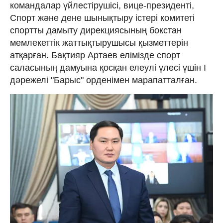
командалар үйлестірушісі, вице-президенті,
Спорт және дене шынықтыру істері комитеті
спортты дамыту дирекциясының бокстан
мемлекеттік жаттықтырушысы қызметтерін
атқарған. Бақтияр Артаев елімізде спорт
саласының дамуына қосқан елеулі үлесі үшін І
дәрежелі "Барыс" орденімен марапатталған.