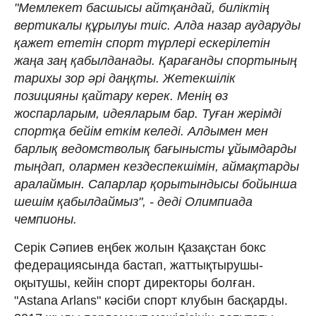
"Мемлекет басшысы айтқандай, биліктің
вертикалы құрылуы тиіс. Алда назар аударуды
қажет ететін спорт түрлері ескерілетін
жаңа заң қабылданады. Қарағанды спортының
тарихы зор әрі даңқты. Жетекшілік
позицияны қайтару керек. Менің өз
жоспарларым, идеяларым бар. Туған жерімді
спортқа бейім еткім келеді. Алдымен мен
барлық ведомстволық бағынысты ұйымдарды
тыңдап, олармен кездеспекшімін, аймақтарды
аралаймын. Сапарлар қорытындысы бойынша
шешім қабылдаймыз", - деді Олимпиада
чемпионы.
Серік Сәпиев еңбек жолын Қазақстан бокс
федерациясында бастап, жаттықтырушы-
оқытушы, кейін спорт директоры болған.
"Astana Arlans" кәсіби спорт клубын басқарды.