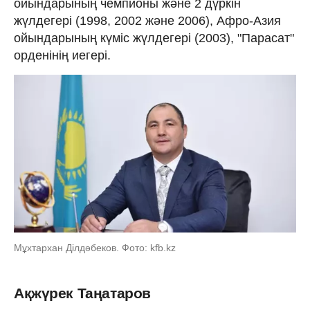
ойындарының чемпионы және 2 дүркін
жүлдегері (1998, 2002 және 2006), Афро-Азия
ойындарының күміс жүлдегері (2003), "Парасат"
орденінің иегері.
Мұхтархан Ділдәбеков. Фото: kfb.kz
Ақжүрек Таңатаров