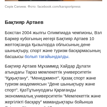
Серік Сәпиев. Фото: facebook.com/karsportpress
Бақтияр Артаев
Бокстан 2004 жылғы Олимпиада чемпионы, Вэл
Баркер кубогының иегері Бақтияр Артаев 10
желтоқсанда Қызылорда облысының дене
шынықтыру, спорт және туризм басқармасының
басшысы
болып тағайындалды.
Бақтияр Артаев Мұхаммед Хайдар Дулати
атындағы Тараз мемлекеттік университетін
"Құқықтану", "Менеджмент", Қазақ спорт және
туризм академиясын "Дене шынықтыру және
спорт", ҚазТұтынуодағы Қарағанды
экономикалық университетін "Мемлекеттік және
жергілікті басқару" мамандықтары бойынша