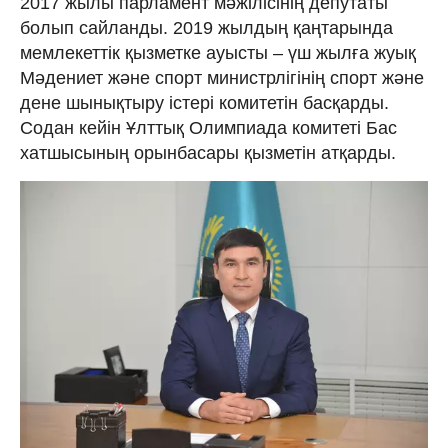
2017 жылы парламент мәжілісінің депутаты
болып сайланды. 2019 жылдың қаңтарында
мемлекеттік қызметке ауысты – үш жылға жуық
Мәдениет және спорт министрлігінің спорт және
дене шынықтыру істері комитетін басқарды.
Содан кейін Ұлттық Олимпиада комитеті Бас
хатшысының орынбасары қызметін атқарды.