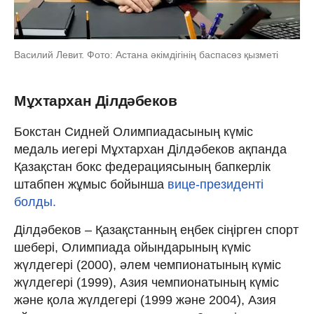
Василий Левит. Фото: Астана әкімдігінің баспасөз қызметі
Мұхтархан Ділдәбеков
Бокстан Сидней Олимпиадасының күміс
медаль иегері Мұхтархан Ділдәбеков ақпанда
Қазақстан бокс федерациясының бапкерлік
штабпен жұмыс бойынша
вице-президенті
болды.
Ділдәбеков – Қазақстанның еңбек сіңірген спорт
шебері, Олимпиада ойындарының күміс
жүлдегері (2000), әлем чемпионатының күміс
жүлдегері (1999), Азия чемпионатының күміс
және қола жүлдегері (1999 және 2004), Азия