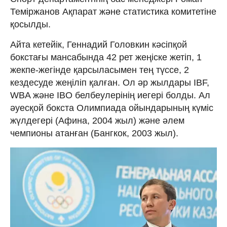
Теміржанов Ақпарат және статистика комитетіне
қосылды.
Айта кетейік, Геннадий Головкин кәсіпқой
бокстағы мансабында 42 рет жеңіске жетіп, 1
жекпе-жегінде қарсыласымен тең түссе, 2
кездесуде жеңіліп қалған. Ол әр жылдары IBF,
WBA және IBO белбеулерінің иегері болды. Ал
әуесқой бокста Олимпиада ойындарының күміс
жүлдегері (Aфина, 2004 жыл) және әлем
чемпионы атанған (Бангкок, 2003 жыл).