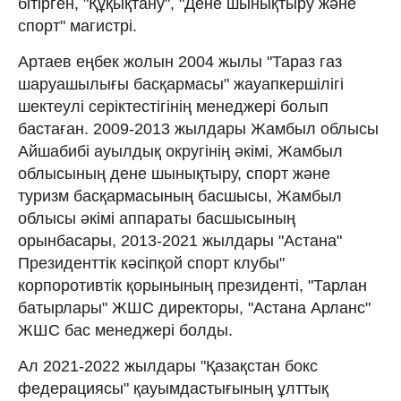
бітірген, "Құқықтану", "Дене шынықтыру және
спорт" магистрі.
Артаев еңбек жолын 2004 жылы "Тараз газ
шаруашылығы басқармасы" жауапкершілігі
шектеулі серіктестігінің менеджері болып
бастаған. 2009-2013 жылдары Жамбыл облысы
Айшабибі ауылдық округінің әкімі, Жамбыл
облысының дене шынықтыру, спорт және
туризм басқармасының басшысы, Жамбыл
облысы әкімі аппараты басшысының
орынбасары, 2013-2021 жылдары "Астана"
Президенттік кәсіпқой спорт клубы"
корпоротивтік қорынының президенті, "Тарлан
батырлары" ЖШС директоры, "Астана Арланс"
ЖШС бас менеджері болды.
Ал 2021-2022 жылдары "Қазақстан бокс
федерациясы" қауымдастығының ұлттық