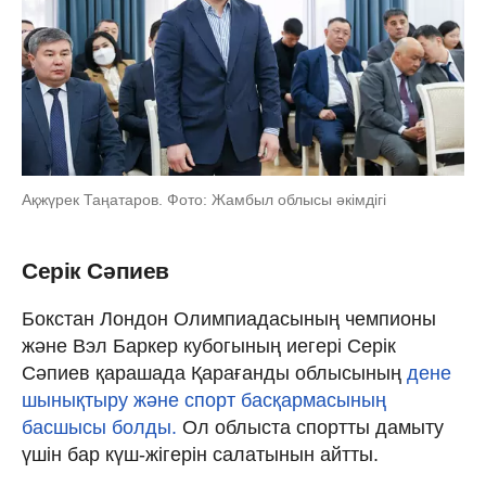
Ақжүрек Таңатаров. Фото: Жамбыл облысы әкімдігі
Серік Сәпиев
Бокстан Лондон Олимпиадасының чемпионы
және Вэл Баркер кубогының иегері Серік
Сәпиев қарашада Қарағанды облысының
дене
шынықтыру және спорт басқармасының
басшысы болды.
Ол облыста спортты дамыту
үшін бар күш-жігерін салатынын айтты.