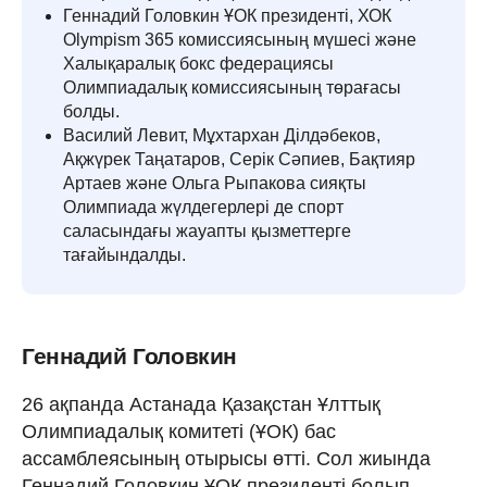
Геннадий Головкин ҰОК президенті, ХОК
Olympism 365 комиссиясының мүшесі және
Халықаралық бокс федерациясы
Олимпиадалық комиссиясының төрағасы
болды.
Василий Левит, Мұхтархан Ділдәбеков,
Ақжүрек Таңатаров, Серік Сәпиев, Бақтияр
Артаев және Ольга Рыпакова сияқты
Олимпиада жүлдегерлері де спорт
саласындағы жауапты қызметтерге
тағайындалды.
Геннадий Головкин
26 ақпанда Астанада Қазақстан Ұлттық
Олимпиадалық комитеті (ҰОК) бас
ассамблеясының отырысы өтті. Сол жиында
Геннадий Головкин ҰОК президенті болып