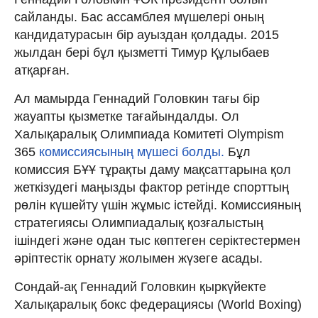
сайланды. Бас ассамблея мүшелері оның
кандидатурасын бір ауыздан қолдады. 2015
жылдан бері бұл қызметті Тимур Құлыбаев
атқарған.
Ал мамырда Геннадий Головкин тағы бір
жауапты қызметке тағайындалды. Ол
Халықаралық Олимпиада Комитеті Olympism
365
комиссиясының мүшесі болды.
Бұл
комиссия БҰҰ тұрақты даму мақсаттарына қол
жеткізудегі маңызды фактор ретінде спорттың
рөлін күшейту үшін жұмыс істейді. Комиссияның
стратегиясы Олимпиадалық қозғалыстың
ішіндегі және одан тыс көптеген серіктестермен
әріптестік орнату жолымен жүзеге асады.
Cондай-ақ Геннадий Головкин қыркүйекте
Халықаралық бокс федерациясы (World Boxing)