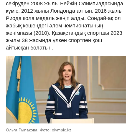
секіруден 2008 жылы Бейжің Олимпиадасында
күміс, 2012 жылы Лондонда алтын, 2016 жылы
Риода қола медаль жеңіп алды. Сондай-ақ ол
жабық кешендегі әлем чемпионатының
жеңімпазы (2010). Қазақстандық спортшы 2023
жылы 38 жасында үлкен спортпен қош
айтысқан болатын.
Ольга Рыпакова. Фото: olympic.kz