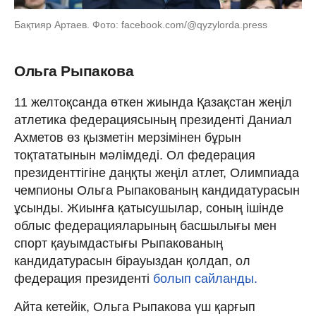
Бақтияр Артаев. Фото: facebook.com/@qyzylorda.press
Ольга Рыпакова
11 желтоқсанда өткен жиында Қазақстан жеңіл
атлетика федерациясының президенті Даниал
Ахметов өз қызметін мерзімінен бұрын
тоқтататынын мәлімдеді. Ол федерация
президенттігіне даңқты жеңіл атлет, Олимпиада
чемпионы Ольга Рыпакованың кандидатурасын
ұсынды. Жиынға қатысушылар, соның ішінде
облыс федерацияларының басшылығы мен
спорт қауымдастығы Рыпакованың
кандидатурасын бірауыздан қолдап, ол
федерация президенті
болып сайланды.
Айта кетейік, Ольга Рыпакова үш қарғып