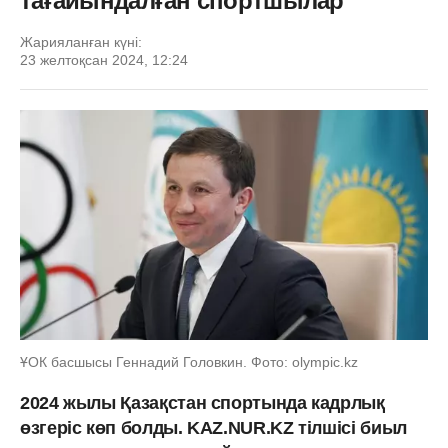
тағайындалған спортшылар
Жарияланған күні:
23 желтоқсан 2024, 12:24
ҰОК басшысы Геннадий Головкин. Фото: olympic.kz
2024 жылы Қазақстан спортында кадрлық
өзгеріс көп болды. KAZ.NUR.KZ тілшісі биыл