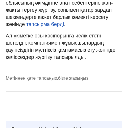
облысының әкімдігіне апат себептеріне жан-
жақты тергеу жүргізу, сонымен қатар зардап
шеккендерге қажет барлық көмекті көрсету
жөнінде
тапсырма берді
.
Ал үкіметке осы кәсіпорынға иелік ететін
шетелдік компаниямен жұмысшылардың
қауіпсіздігін мүлтіксіз қамтамасыз ету жөнінде
келіссөздер жүргізу тапсырылды.
Мәтіннен қате тапсаңыз,
бізге жазыңыз