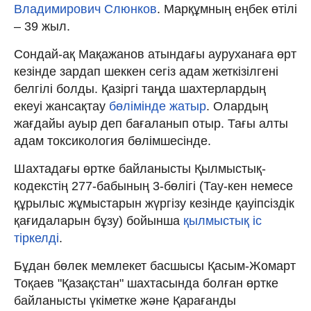
Владимирович Слюнков
.
Марқұмның еңбек өтілі
– 39 жыл.
Сондай-ақ Мақажанов атындағы ауруханаға өрт
кезінде зардап шеккен сегіз адам жеткізілгені
белгілі болды. Қазіргі таңда шахтерлардың
екеуі жансақтау
бөлімінде жатыр
. Олардың
жағдайы ауыр деп бағаланып отыр. Тағы алты
адам токсикология бөлімшесінде.
Шахтадағы өртке байланысты Қылмыстық-
кодекстің 277-бабының 3-бөлігі (Тау-кен немесе
құрылыс жұмыстарын жүргiзу кезiнде қауiпсiздiк
қағидаларын бұзу) бойынша
қылмыстық іс
тіркелді
.
Бұдан бөлек мемлекет басшысы Қасым-Жомарт
Тоқаев "Қазақстан" шахтасында болған өртке
байланысты үкіметке және Қарағанды