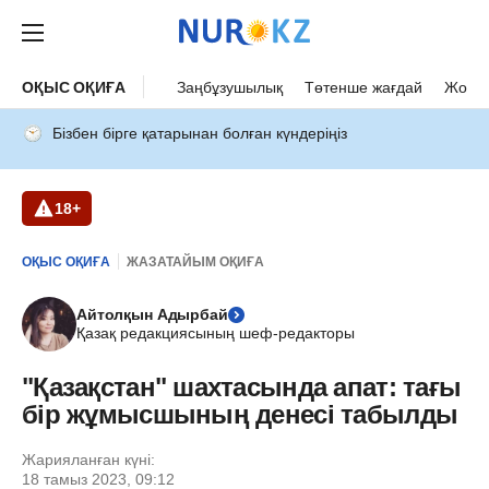
ОҚЫС ОҚИҒА
Заңбұзушылық
Төтенше жағдай
Жол а
Бізбен бірге қатарынан болған күндеріңіз
18+
ОҚЫС ОҚИҒА
ЖАЗАТАЙЫМ ОҚИҒА
Айтолқын Адырбай
Қазақ редакциясының шеф-редакторы
"Қазақстан" шахтасында апат: тағы
бір жұмысшының денесі табылды
Жарияланған күні:
18 тамыз 2023, 09:12