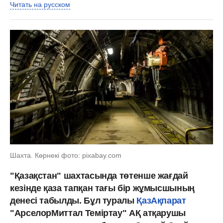
Читать на русском
Шахта. Көрнекі фото: pixabay.com
"Қазақстан" шахтасында төтенше жағдай
кезінде қаза тапқан тағы бір жұмысшының
денесі табылды. Бұл туралы
ҚазАқпарат
"АрселорМиттал Теміртау" АҚ атқарушы