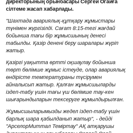
директорының орынбасары Сергей Огайға
сілтеме жасап хабарлады.
"Шахтада авариялық-құтқару жұмыстары
түнімен жүргізілді. Сағат 8:15-тегі жағдай
бойынша тағы бір жұмысшының денесі
табылды. Қазір денені беру шаралары жүріп
жатыр.
Қазіргі уақытта өртті оқшаулау бойынша
төрт бөлімше жұмыс істеуде, олар авариялық
өндірісте температураны түсірумен
айналысып жатыр. Қалған жұмысшыларды
іздеп-табу үшін тағы үш бөлімше тау-кен
шығарындыларын тексеруге жұмылдырылған.
Жұмысшыларымызды жедел іздеп-табу үшін
барлық шара қабылданып жатыр", - дейді
"АрселорМиттал Теміртау" АҚ атқарушы