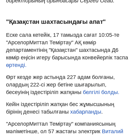
директорының орынбасары Сергей Огай.
"Қазақстан шахтасындағы апат"
Еске сала кетейік, 17 тамызда сағат 10:05-те
"АрселорМиттал Теміртау" АҚ көмір
департаментінің "Қазақстан" шахтасында Д6
көмір еңісін игеру барысында конвейерлік таспа
өртенді.
Өрт кезде жер астында 227 адам болғаны,
олардың 222-сі жер бетіне шығарылып,
бесеуінің іздестіріліп жатқаны
белгілі болды.
Кейін іздестіріліп жатқан бес жұмысшының
бірінің денесі табылғаны
хабарланды
.
"АрселорМиттал Теміртау" компаниясының
мәліметінше, ол 57 жастағы электрик
Виталий