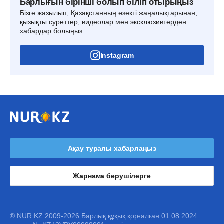
Барлығын бірінші болып біліп отырыңыз
Бізге жазылып, Қазақстанның өзекті жаңалықтарынан,
қызықты суреттер, видеолар мен эксклюзивтерден
хабардар болыңыз.
Instagram
Ақау туралы хабарлаңыз
Жарнама берушілерге
® NUR.KZ 2009-2026 Барлық құқық қорғалған 01.08.2024