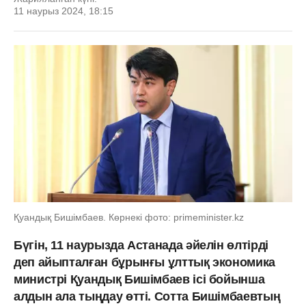
11 наурыз 2024, 18:15
Қуандық Бишімбаев. Көрнекі фото: primeminister.kz
Бүгін, 11 наурызда Астанада әйелін өлтірді
деп айыпталған бұрынғы ұлттық экономика
министрі Қуандық Бишімбаев ісі бойынша
алдын ала тыңдау өтті. Сотта Бишімбаевтың