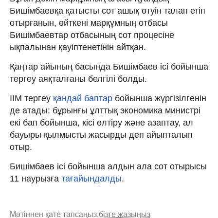
Бишімбаевқа қатысты сот ашық өтуін талап етіп
отырғанын, өйткені марқұмның отбасы
Бишімбаевтар отбасының сот процесіне
ықпалынан қауіптенетінін айтқан.
Қаңтар айының басында Бишімбаев ісі бойынша
тергеу аяқталғаны белгілі болды.
ІІМ тергеу
қандай баптар
бойынша жүргізілгенін
де атады: бұрынғы ұлттық экономика министрі
екі бап бойынша, кісі өлтіру және азаптау, ал
бауыры қылмысты жасырды деп айыпталып
отыр.
Бишімбаев ісі бойынша алдын ала сот отырысы
11 наурызға
тағайындалды
.
Мәтіннен қате тапсаңыз,
бізге жазыңыз