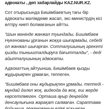
адвокаты , деп хабарлайды KAZ.NUR.KZ.
Сот отырысында Бишімбаевтың тағы бір
адвокаты мәлімдеме жасап, экс-министрдің кісі
өлтіру ниеті болмағанын айтты.
"Шын мәнінде жанжал туындады, Бишімбаев
Нүкенованы ұрғанын жоққа шығармады, себебі
ол жанжал шығарған. Сотталушының әрекеті
қызды тынышталдыруға бағытталды", - деді
айыпталушының адвокаты.
Адвокаттың айтуынша, Бишімбаев қызды
жұдырықпен ұрмаған, теппеген.
"Бишімбаев оны жұдырықпен ұрмады, теппеді -
мұндай дәлел жоқ, видеода да жоқ, еш жерде
көрсетілмеген. Орташа ауыр деңгейде
денсаулығына жарақат салмаған. Сараптама
бойынша, Нүкенованың өлімі асқынған