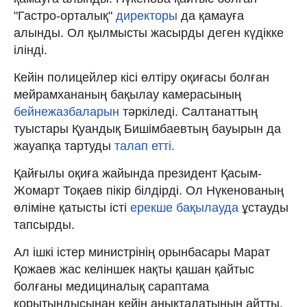
"Гастро-орталық"
директоры
да қамауға
алынды. Ол қылмысты жасырды деген күдікке
ілінді.
Кейін полицейлер кісі өлтіру оқиғасы болған
мейрамхананың бақылау камерасының
бейнежазбаларын
тәркіледі. Салтанаттың
туыстары Қуандық Бишімбаевтың бауырын да
жауапқа тартуды
талап етті.
Қайғылы оқиға жайында президент Қасым-
Жомарт Тоқаев пікір білдірді. Ол Нүкенованың
өліміне қатысты істі
ерекше бақылауда
ұстауды
тапсырды.
Ал ішкі істер министрінің орынбасары Марат
Қожаев жас келіншек нақты қашан қайтыс
болғаны медициналық сараптама
қорытындысынан кейін анықталатынын айтты.