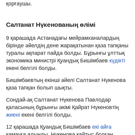
қорғаушы.
Салтанат Нүкенованың өлімі
9 қарашада Астанадағы мейрамханалардың
бірінде әйелдің дене жарақатынан қаза тапқаны
туралы ақпарат пайда болды. Бұрынғы ұлттық
экономика министрі Қуандық Бишімбаев
күдікті
екені белгілі болды.
Бишімбаевтың екінші әйелі Салтанат Нүкенова
қаза тапқан болып шықты.
Сондай-ақ Салтанат Нүкенова Павлодар
қаласының бұрынғы әкімі Қайрат Нүкеновтің
жиені
екені белгілі болды.
12 қарашада Қуандық Бишімбаев
екі айға
қамауға алынды. Нүкенова қайтыс болған