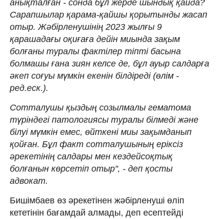
анықталған - сонда бұл жерде шындық қайда?
Сарапшылар қарама-қайшы қорытынды жасап
отыр. Жәбірленушінің 2023 жылғы 9
қарашадағы оқиғаға дейін миында зақым
болғаны туралы фактілер тіпті басына
болмашы ғана зиян келсе де, бұл ауыр салдарға
әкеп соғуы мүмкін екенін білдіреді (өлім -
ред.еск.).
Сотталушы қыздың созылмалы гематома
түріндегі патологиясы туралы білмеді және
білуі мүмкін емес, өйткені миы зақымданып
қойған. Бұл факт сотталушының еріксіз
әрекетінің салдары мен кездейсоқтық
болғанын көрсетіп отыр", - деп қосты
адвокат.
Бишімбаев өз әрекетінен жәбірленуші өліп
кететінін бағамдай алмады, деп есептейді