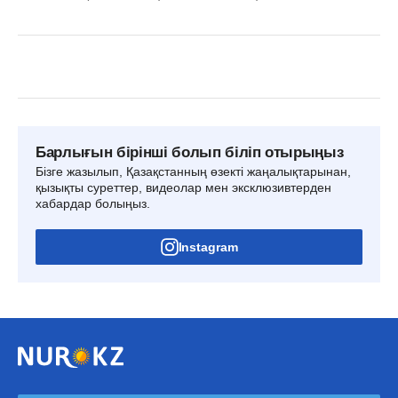
Барлығын бірінші болып біліп отырыңыз
Бізге жазылып, Қазақстанның өзекті жаңалықтарынан,
қызықты суреттер, видеолар мен эксклюзивтерден
хабардар болыңыз.
Instagram