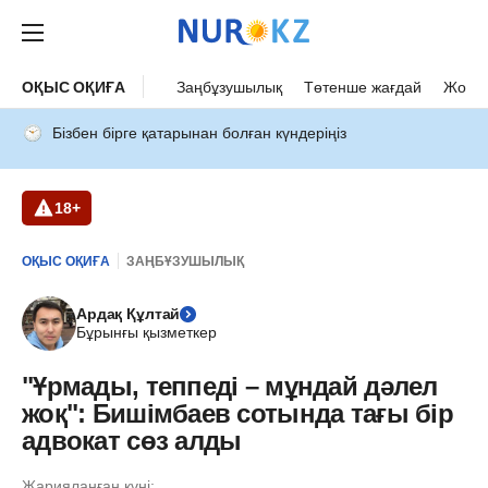
ОҚЫС ОҚИҒА
Заңбұзушылық
Төтенше жағдай
Жол а
Бізбен бірге қатарынан болған күндеріңіз
18+
ОҚЫС ОҚИҒА
ЗАҢБҰЗУШЫЛЫҚ
Ардақ Құлтай
Бұрынғы қызметкер
"Ұрмады, теппеді – мұндай дәлел
жоқ": Бишімбаев сотында тағы бір
адвокат сөз алды
Жарияланған күні: