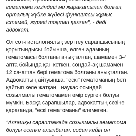
гематома кезіндегі ми жарақатынан болған,
орталық жүйке жүйесі функциясы жұмыс
істемей, жүрегі тоқтап қалған", - деді
адвокат.
Ол сот-гистологиялық зерттеу сарапшысының
қорытындысы бойынша, өлген адамның
гематомасы болғаны анықталған, шамамен 3-4
апта бойында қан кеткен, сондай-ақ шамамен
12 сағаттан бері гематома болғаны анықталған.
Адвокаттың айтуынша, "ескі" гематоманың беті
қайтып келе жатқан - науқас осындай
созылмалы гематомамен өмір сүрген болуы
мүмкін. Басқа сарапшылар, адвокаттың сөзіне
қарағанда, "ескі гематоманы" елемеген.
"Алғашқы сараптамада созылмалы гематома
болуы есепке алынбаған, содан кейін ол