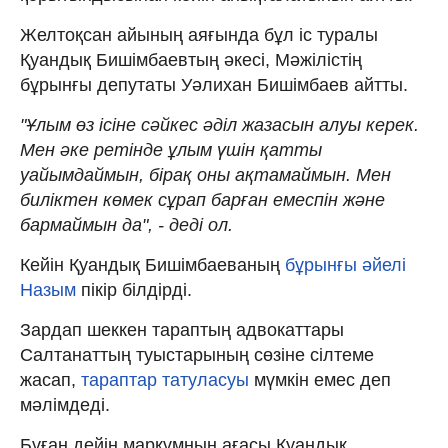
Желтоқсан айының аяғында бұл іс туралы
Қуандық Бишімбаевтың әкесі, Мәжілістің
бұрынғы депутаты Уәлихан Бишімбаев айтты.
"Ұлым өз ісіне сәйкес әділ жазасын алуы керек.
Мен әке ретінде ұлым үшін қатты
уайымдаймын, бірақ оны ақтамаймын. Мен
биліктен көмек сұрап барған емеспін және
бармаймын да", - деді ол.
Кейін Қуандық Бишімбаеваның
бұрынғы әйелі
Назым
пікір білдірді.
Зардап шеккен тараптың адвокаттары
Салтанаттың туыстарының сөзіне сілтеме
жасап,
тараптар татуласуы
мүмкін емес деп
мәлімдеді.
Бұған дейін марқұмның ағасы Қуандық