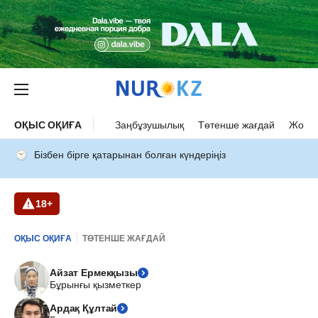
ОҚЫС ОҚИҒА
Заңбұзушылық
Төтенше жағдай
Жол а
Бізбен бірге қатарынан болған күндеріңіз
18+
ОҚЫС ОҚИҒА
ТӨТЕНШЕ ЖАҒДАЙ
Айзат Ермекқызы
Бұрынғы қызметкер
Ардақ Құлтай