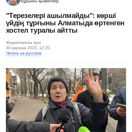
Бұрынғы қызметкер
"Терезелері ашылмайды": көрші
үйдің тұрғыны Алматыда өртенген
хостел туралы айтты
Жарияланған күні:
30 қараша 2023, 12:20
Читать на русском