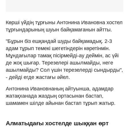
Көрші үйдің тұрғыны Антонина Ивановна хостел
тұрғындарының шуын байқамағанын айтты.
"Бұрын біз ешқандай шуды байқамадық. 2-3
адам тұрып темекі шегетіндерін көретінмін.
Мұндағылар тамақ пісірмейді-ау деймін, ас үйі
де жоқ шығар. Терезелері ашылмайды, неге
ашылмайды? Сол үшін терезелерді сындырды",
- дейді егде жастағы әйел.
Антонина Ивановнаның айтуынша, адамдар
жатақханада жаздың ортасынан бастап,
шамамен шілде айынан бастап тұрып жатыр.
Алматыдағы хостелде шыққан өрт