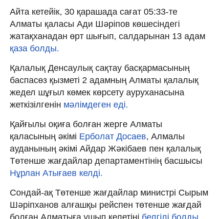
Айта кетейік, 30 қарашада сағат 05:33-те
Алматы қаласы Ади Шәріпов көшесіндегі
жатақханадан өрт шығып, салдарынан 13 адам
қаза болды.
Қалалық Денсаулық сақтау басқармасының
баспасөз қызметі 2 адамның Алматы қалалық
жедел шұғыл көмек көрсету ауруханасына
жеткізілгенін
мәлімдеген еді.
Қайғылы оқиға болған жерге Алматы
қаласының әкімі
Ерболат Досаев
, Алмалы
ауданының әкімі Айдар Жәкібаев пен қалалық
Төтенше жағдайлар департаментінің басшысы
Нұрлан Атығаев келді.
Сондай-ақ Төтенше жағдайлар министрі Сырым
Шәріпханов алғашқы рейспен төтенше жағдай
болған Алматыға ұшып келетіні
белгілі болды.