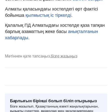
Алматы қаласындағы хостелдегі өрт фактісі
бойынша
қылмыстық іс тіркелді
.
Қалалық ПД Алматыдағы хостелде қаза тапқан
барлық азаматтың жеке басы
анықталғанын
хабарлады.
Мәтіннен қате тапсаңыз,
бізге жазыңыз
Барлығын бірінші болып біліп отырыңыз
Бізге жазылып, Қазақстанның өзекті жаңалықтарынан,
қызықты суреттер, видеолар мен эксклюзивтерден