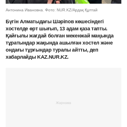
Антонина Ивановна. Фото: NUR.KZ/Ардақ Құлтай
Бүгін Алматыдағы Шәріпов көшесіндегі
хостелде өрт шығып, 13 адам қаза тапты.
Қайғылы жағдай болған мекенжай маңында
тұратындар жақында ашылған хостел және
ондағы тұрғындар туралы айтты, деп
хабарлайды KAZ.NUR.KZ.