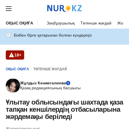
ОҚЫС ОҚИҒА
Заңбұзушылық
Төтенше жағдай
Жол а
Бізбен бірге қатарынан болған күндеріңіз
18+
ОҚЫС ОҚИҒА
ТӨТЕНШЕ ЖАҒДАЙ
Жұлдыз Кенжегалиева
Қазақ редакциясының басшысы
Ұлытау облысындағы шахтада қаза
тапқан кеншілердің отбасыларына
жәрдемақы беріледі
Жарияланған күні: