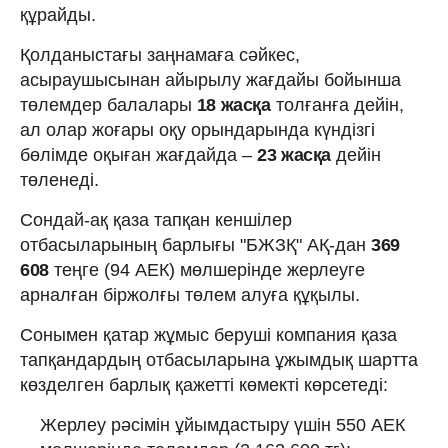
құрайды.
Қолданыстағы заңнамаға сәйкес,
асыраушысынан айырылу жағдайы бойынша
төлемдер балалары
18 жасқа
толғанға дейін,
ал олар жоғары оқу орындарында күндізгі
бөлімде оқыған жағдайда –
23 жасқа
дейін
төленеді.
Сондай-ақ қаза тапқан кеншілер
отбасыларының барлығы "БЖЗҚ" АҚ-дан
369
608
теңге (94 АЕК) мөлшерінде жерлеуге
арналған біржолғы төлем алуға құқылы.
Сонымен қатар жұмыс беруші компания қаза
тапқандардың отбасыларына ұжымдық шартта
көзделген барлық қажетті көмекті көрсетеді:
Жерлеу рәсімін ұйымдастыру үшін 550 АЕК