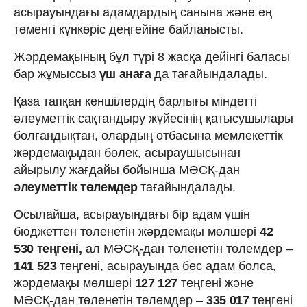
асырауындағы адамдардың санына және ең
төменгі күнкөріс деңгейіне байланысты.
Жәрдемақының бұл түрі 8 жасқа дейінгі баласы
бар жұмыссыз
үш анаға
да тағайындалады.
Қаза тапқан кеншілердің барлығы міндетті
әлеуметтік сақтандыру жүйесінің қатысушылары
болғандықтан, олардың отбасына мемлекеттік
жәрдемақыдан бөлек, асыраушысынан
айырылу жағдайы бойынша МӘСҚ-дан
әлеуметтік төлемдер
тағайындалады.
Осылайша, асырауындағы бір адам үшін
бюджеттен төленетін жәрдемақы мөлшері
42
530 теңгені,
ал МӘСҚ-дан төленетін төлемдер –
141 523
теңгені, асырауында бес адам болса,
жәрдемақы мөлшері
127 127
теңгені және
МӘСҚ-дан төленетін төлемдер –
335 017
теңгені