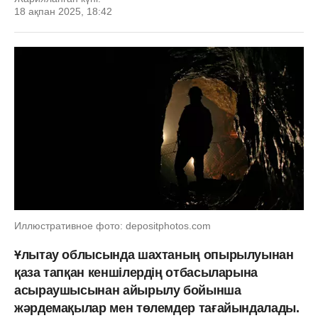
18 ақпан 2025, 18:42
Иллюстративное фото: depositphotos.com
Ұлытау облысында шахтаның опырылуынан
қаза тапқан кеншілердің отбасыларына
асыраушысынан айырылу бойынша
жәрдемақылар мен төлемдер тағайындалады.