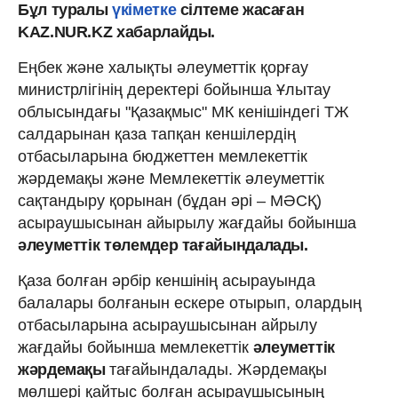
Бұл туралы
үкіметке
сілтеме жасаған
KAZ.NUR.KZ хабарлайды.
Еңбек және халықты әлеуметтік қорғау
министрлігінің деректері бойынша Ұлытау
облысындағы "Қазақмыс" МК кенішіндегі ТЖ
салдарынан қаза тапқан кеншілердің
отбасыларына бюджеттен мемлекеттік
жәрдемақы және Мемлекеттік әлеуметтік
сақтандыру қорынан (бұдан әрі – МӘСҚ)
асыраушысынан айырылу жағдайы бойынша
әлеуметтік төлемдер тағайындалады.
Қаза болған әрбір кеншінің асырауында
балалары болғанын ескере отырып, олардың
отбасыларына асыраушысынан айрылу
жағдайы бойынша мемлекеттік
әлеуметтік
жәрдемақы
тағайындалады. Жәрдемақы
мөлшері қайтыс болған асыраушысының