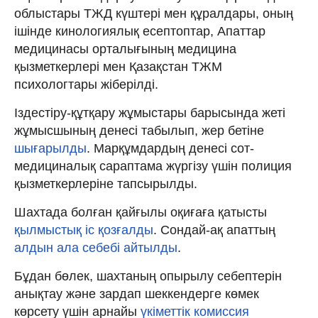
облыстары ТЖД күштері мен құралдары, оның
ішінде кинологиялық есептоптар, Апаттар
медицинасы орталығының медицина
қызметкерлері мен Қазақстан ТЖМ
психологтары жіберілді.
Іздестіру-құтқару жұмыстары барысында жеті
жұмысшының денесі табылып, жер бетіне
шығарылды
. Марқұмдардың денесі сот-
медициналық сараптама жүргізу үшін полиция
қызметкерлеріне тапсырылды.
Шахтада болған қайғылы оқиғаға қатысты
қылмыстық іс қозғалды
. Сондай-ақ апаттың
алдын ала себебі айтылды
.
Бұдан бөлек, шахтаның опырылу себептерін
анықтау және зардап шеккендерге көмек
көрсету үшін арнайы
үкіметтік комиссия