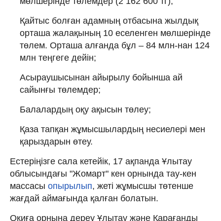
мөлшерінде төлемдер (2 162 600 тг);
Қайтыс болған адамның отбасына жылдық
орташа жалақының 10 еселенген мөлшерінде
төлем. Орташа алғанда бұл – 84 млн-нан 124
млн теңгеге дейін;
Асыраушысынан айырылу бойынша ай
сайынғы төлемдер;
Балалардың оқу ақысын төлеу;
Қаза тапқан жұмысшылардың несиелері мен
қарыздарын өтеу.
Естеріңізге сала кетейік, 17 ақпанда Ұлытау
облысындағы "Жомарт" кен орнында тау-кен
массасы
опырылып
, жеті жұмысшы төтенше
жағдай аймағында қалған болатын.
Оқиға орнына дереу Ұлытау және Қарағанды