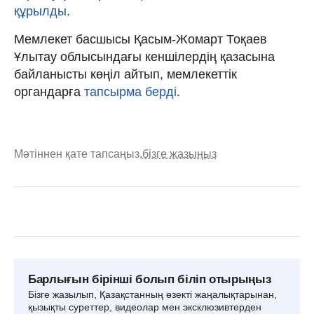
құрылды
.
Мемлекет басшысы Қасым-Жомарт Тоқаев
Ұлытау облысындағы кеншілердің қазасына
байланысты көңіл айтып, мемлекеттік
органдарға
тапсырма берді
.
Мәтіннен қате тапсаңыз,
бізге жазыңыз
Барлығын бірінші болып біліп отырыңыз
Бізге жазылып, Қазақстанның өзекті жаңалықтарынан,
қызықты суреттер, видеолар мен эксклюзивтерден