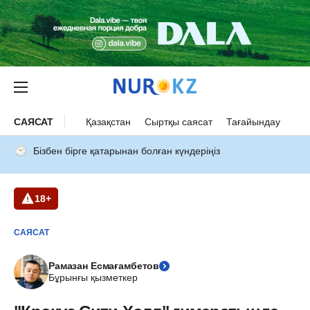
САЯСАТ
Қазақстан
Сыртқы саясат
Тағайындау
Бізбен бірге қатарынан болған күндеріңіз
18+
САЯСАТ
Рамазан Есмағамбетов
Бұрынғы қызметкер