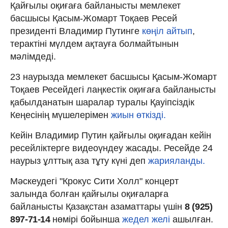
Қайғылы оқиғаға байланысты мемлекет
басшысы Қасым-Жомарт Тоқаев Ресей
президенті Владимир Путинге
көңіл айтып
,
терактіні мүлдем ақтауға болмайтынын
мәлімдеді.
23 наурызда мемлекет басшысы Қасым-Жомарт
Тоқаев Ресейдегі лаңкестік оқиғаға байланысты
қабылданатын шаралар туралы Қауіпсіздік
Кеңесінің мүшелерімен
жиын өткізді.
Кейін Владимир Путин қайғылы оқиғадан кейін
ресейліктерге видеоүндеу жасады. Ресейде 24
наурыз ұлттық аза тұту күні деп
жарияланды.
Мәскеудегі "Крокус Сити Холл" концерт
залында болған қайғылы оқиғаларға
байланысты Қазақстан азаматтары үшін
8 (925)
897-71-14
нөмірі бойынша
жедел желі
ашылған.