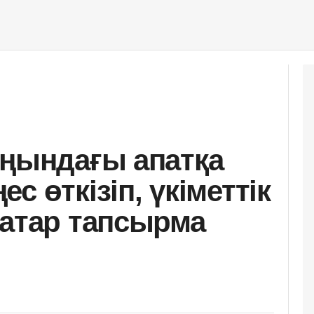
аңындағы апатқа
с өткізіп, үкіметтік
қатар тапсырма