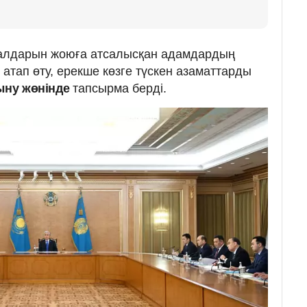
 салдарын жоюға атсалысқан адамдардың
ы атап өту, ерекше көзге түскен азаматтарды
ыну жөнінде
тапсырма берді.