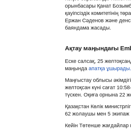
орынбасары Қанат Бозымба
қауіпсіздік комитетінің тө
Ержан Сәденов және денс
баяндама жасады.
Ақтау маңындағы Emb
Еске салсақ, 25 желтоқсан
маңында
апатқа ұшырады
Маңғыстау облысы әкімдігі
желтоқсан күні сағат 10:
түскен. Оқиға орнына 22
Қазақстан Көлік министрлі
62 жолаушы мен 5 экипаж
Кейін Төтенше жағдайлар 