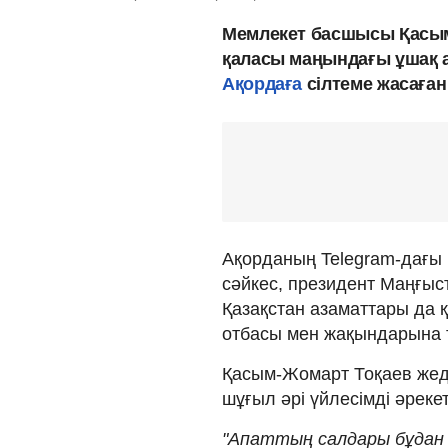
Мемлекет басшысы Қасым
қаласы маңындағы ұшақ а
Ақордаға
сілтеме жасаға
Ақорданың Telegram-дағы
сәйкес, президент Маңғыс
Қазақстан азаматтары да 
отбасы мен жақындарына т
Қасым-Жомарт Тоқаев жед
шұғыл әрі үйлесімді әреке
"Апаттың салдары бұдан д