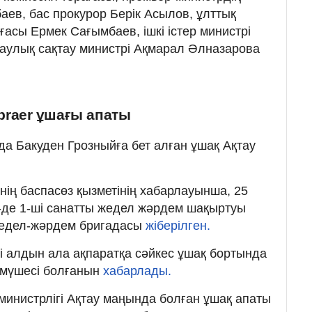
ев, бас прокурор Берік Асылов, ұлттық
рағасы Ермек Сағымбаев, ішкі істер министрі
аулық сақтау министрі Ақмарал Әлназарова
raer ұшағы апаты
да Бакуден Грозныйға бет алған ұшақ Ақтау
.
нің баспасөз қызметінің хабарлауынша, 25
58-де 1-ші санатты жедел жәрдем шақыртуы
 жедел-жәрдем бригадасы
жіберілген.
гі алдын ала ақпаратқа сәйкес ұшақ бортында
 мүшесі болғанын
хабарлады.
министрлігі Ақтау маңында болған ұшақ апаты