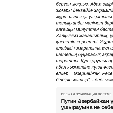
берген жоқпыз. Адам өмі
жоғары деңгейде жүргізі
жұртшылыққа уақытылы бе
толыққанды мәлімет бәр
алғашқы минуттан бастап
Халқымыз жанашырлық, ұ
қасиетін көрсетті. Жұрт
елшілігі ғимаратына гүл 
шетелдің бұқаралық ақп
таратты. Құтқарушыларды
адал қызметіне күллі әлем
елдер – Әзербайжан, Рес
білдіріп жатыр", - деді м
СВЕЖАЯ ПУБЛИКАЦИЯ ПО ТЕМЕ:
Путин Әзербайжан 
ұшырауына не себе