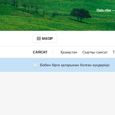
МӘЗІР
САЯСАТ
Қазақстан
Сыртқы саясат
Т
Бізбен бірге қатарынан болған күндеріңіз