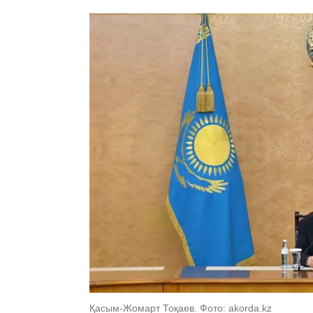
Қасым-Жомарт Тоқаев. Фото: akorda.kz