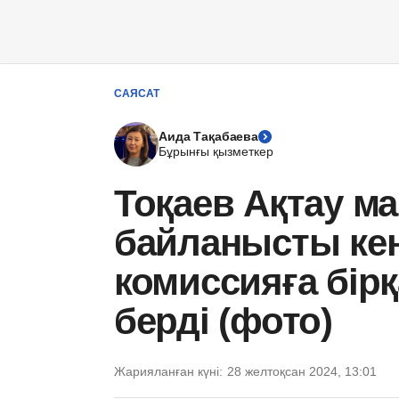
САЯСАТ
Аида Тақабаева
Бұрынғы қызметкер
Тоқаев Ақтау м
байланысты кеңе
комиссияға бір
берді (фото)
Жарияланған күні:
28 желтоқсан 2024, 13:01