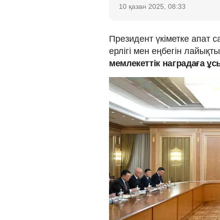
10 қазан 2025, 08:33
Президент үкіметке апат
ерлігі мен еңбегін лайықт
мемлекеттік наградаға ұс