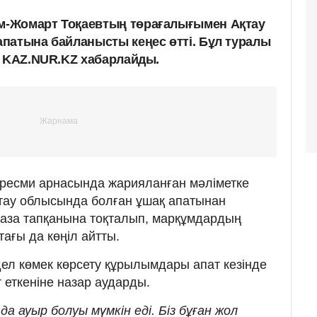
-Жомарт Тоқаевтың төрағалығымен Ақтау
патына байланысты кеңес өтті. Бұл туралы
н KAZ.NUR.KZ хабарлайды.
 ресми арнасында жарияланған мәліметке
тау облысында болған ұшақ апатынан
қаза тапқанына тоқталып, марқұмдардың
ағы да көңіл айтты.
ел көмек көрсету құрылымдары апат кезінде
т еткеніне назар аударды.
а ауыр болуы мүмкін еді. Біз бұған жол