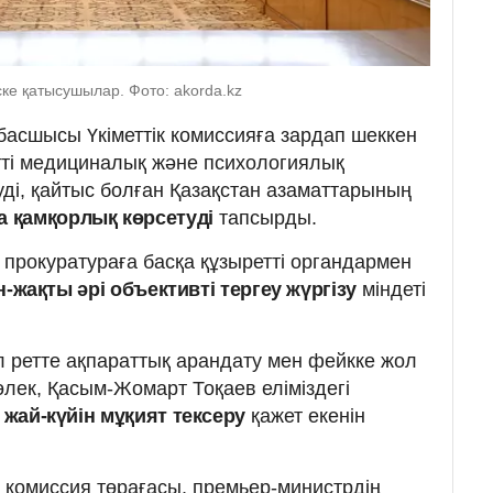
ке қатысушылар. Фото: akorda.kz
асшысы Үкіметтік комиссияға зардап шеккен
тті медициналық және психологиялық
уді, қайтыс болған Қазақстан азаматтарының
 қамқорлық көрсетуді
тапсырды.
с прокуратураға басқа құзыретті органдармен
н-жақты әрі объективті тергеу жүргізу
міндеті
ұл ретте ақпараттық арандату мен фейкке жол
лек, Қасым-Жомарт Тоқаев еліміздегі
 жай-күйін мұқият тексеру
қажет екенін
к комиссия төрағасы, премьер-министрдің