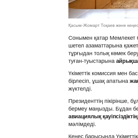
Қасым-Жомарт Тоқаев және кеңес
Сонымен қатар Мемлекет б
шетел азаматтарына қаже
тұрғыдан толық көмек бер
туған-туыстарына
айрықша
Үкіметтік комиссия мен ба
бірлесіп, ұшақ апатына
жа
жүктелді.
Президенттің пікірінше, б
бермеу маңызды. Бұдан бө
авиациялық қауіпсіздіктің
мәлімдеді.
Кеңес барысында Үкіметті