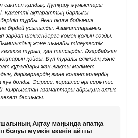
рін сақтап қалдық. Құтқару жұмыстары
лді. Қажетті ақпараттың барлығы
ріліп тұрды. Яғни оқиға бойынша
іне бірдей ұсынылды. Азаматтарымыз
 зардап шеккендерге көмек қолын созды.
йымшылдық және шынайы тілеулестік
 кезекке тұрып, қан тапсырды. Әзербайжан
шоқтарын қойды. Бұл туралы еліміздің және
арат құралдары жан-жақты мәлімет
ң, дәрігерлердің және волонтерлердің
 куә болды. Әсіресе, көршілес әрі серіктес
ей, Қырғызстан азаматтары айрықша алғыс
емлекет басшысы.
ұшағының Ақтау маңында апатқа
п болуы мүмкін екенін айтты