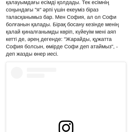
қалауымдағы есімді қолдады. Тек есімнің
соңындағы "я" әрпі үшін екеуміз біраз
таласқанымыз бар. Мен София, ал ол Софи
болғанын қалады. Бірақ босану кезінде менің
қалай қиналғанымды көріп, күйеуім мені аяп
кетті де, әрең дегенде: "Жарайды, құжатта
София болсын, өмірде Софи деп атаймыз", -
деп жазды өнер иесі.