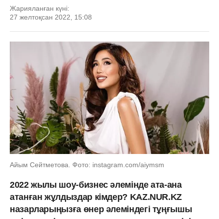
Жарияланған күні:
27 желтоқсан 2022, 15:08
Айым Сейтметова. Фото: instagram.com/aiymsm
2022 жылы шоу-бизнес әлемінде ата-ана
атанған жұлдыздар кімдер? KAZ.NUR.KZ
назарларыңызға өнер әлеміндегі тұңғышы