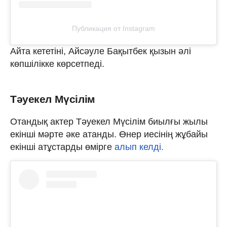
Публикация от Instagram
Айта кететіні, Айсәуле Бақытбек қызын әлі
көпшілікке көрсетпеді.
Тәуекел Мүсілім
Отандық актер Тәуекел Мүсілім биылғы жылы
екінші мәрте әке атанды. Өнер иесінің жұбайы
екінші атұстарды өмірге
алып келді.