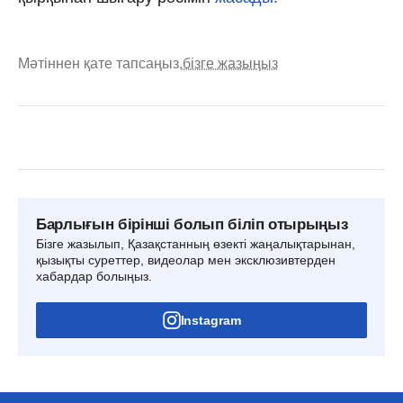
Мәтіннен қате тапсаңыз,
бізге жазыңыз
Барлығын бірінші болып біліп отырыңыз
Бізге жазылып, Қазақстанның өзекті жаңалықтарынан,
қызықты суреттер, видеолар мен эксклюзивтерден
хабардар болыңыз.
Instagram