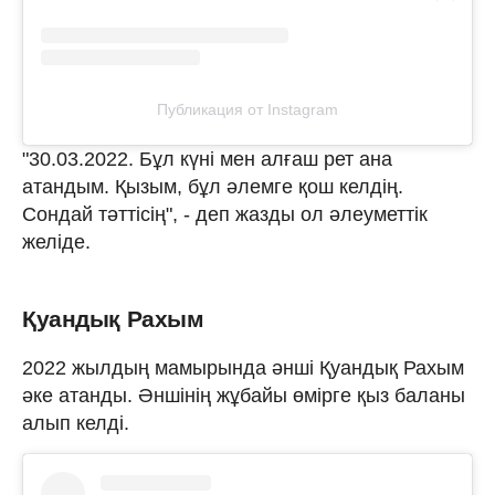
Публикация от Instagram
"30.03.2022. Бұл күні мен алғаш рет ана
атандым. Қызым, бұл әлемге қош келдің.
Сондай тәттісің", - деп жазды ол әлеуметтік
желіде.
Қуандық Рахым
2022 жылдың мамырында әнші Қуандық Рахым
әке атанды. Әншінің жұбайы өмірге қыз баланы
алып келді.