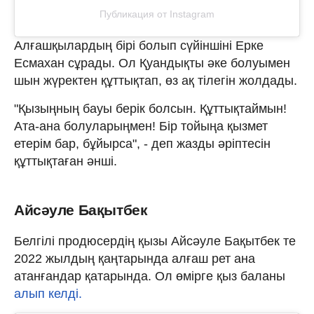
Публикация от Instagram
Алғашқылардың бірі болып сүйіншіні Ерке
Есмахан сұрады. Ол Қуандықты әке болуымен
шын жүректен құттықтап, өз ақ тілегін жолдады.
"Қызыңның бауы берік болсын. Құттықтаймын!
Ата-ана болуларыңмен! Бір тойыңа қызмет
етерім бар, бұйырса", - деп жазды әріптесін
құттықтаған әнші.
Айсәуле Бақытбек
Белгілі продюсердің қызы Айсәуле Бақытбек те
2022 жылдың қаңтарында алғаш рет ана
атанғандар қатарында. Ол өмірге қыз баланы
алып келді.