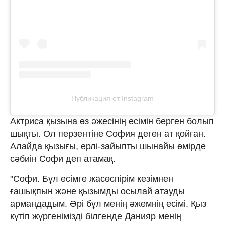
Публикация от Instagram
Актриса қызына өз әжесінің есімін берген болып
шықты. Ол перзентіне София деген ат қойған.
Алайда қызығы, ерлі-зайыпты шынайы өмірде
сәбиін Софи деп атамақ.
"Софи. Бұл есімге жасөспірім кезімнен
ғашықпын және қызымды осылай атауды
армандадым. Әрі бұл менің әжемнің есімі. Қыз
күтіп жүргенімізді білгенде Данияр менің