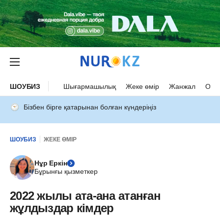
ШОУБИЗ
Шығармашылық
Жеке өмір
Жанжал
Оқыс
Бізбен бірге қатарынан болған күндеріңіз
ШОУБИЗ
ЖЕКЕ ӨМІР
Нұр Еркін
Бұрынғы қызметкер
2022 жылы ата-ана атанған
жұлдыздар кімдер