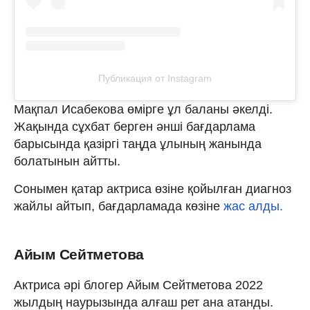
Публикация от Instagram
Мақпал Исабекова өмірге ұл баланы әкелді.
Жақында сұхбат берген әнші бағдарлама
барысында қазіргі таңда ұлының жанында
болатынын айтты.
Сонымен қатар актриса өзіне қойылған диагноз
жайлы айтып, бағдарламада көзіне
жас алды.
Айым Сейтметова
Актриса әрі блогер Айым Сейтметова 2022
жылдың наурызында алғаш рет ана атанды.