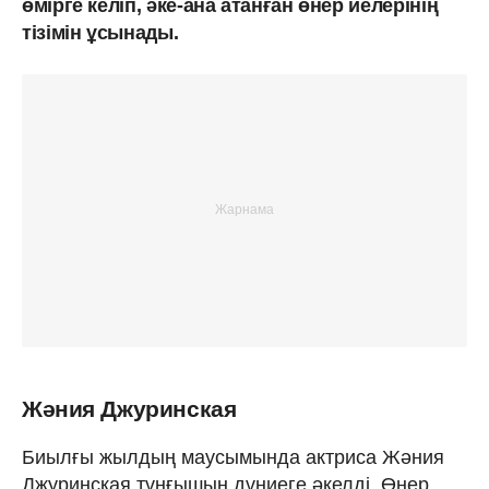
өмірге келіп, әке-ана атанған өнер иелерінің
тізімін ұсынады.
Жәния Джуринская
Биылғы жылдың маусымында актриса Жәния
Джуринская тұңғышын дүниеге әкелді. Өнер