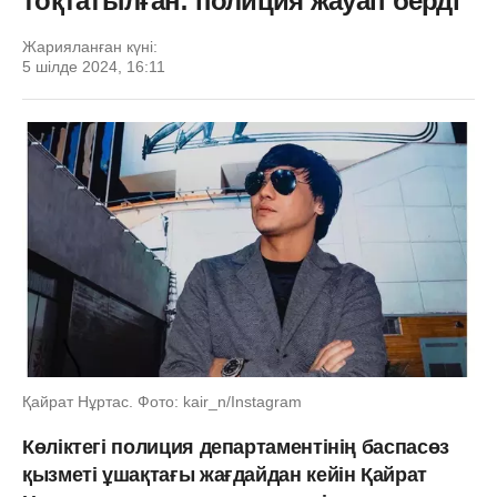
тоқтатылған: полиция жауап берді
Жарияланған күні:
5 шілде 2024, 16:11
Қайрат Нұртас. Фото: kair_n/Instagram
Көліктегі полиция департаментінің баспасөз
қызметі ұшақтағы жағдайдан кейін Қайрат