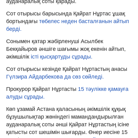
ауданаралық соты қарады.
Сот отырысы барысында Қайрат Нұртас ұшақ
бортындағы
төбелес неден басталғанын айтып
берді.
Сонымен қатар жәбірленуші Асылбек
Бекқайыров әншіге шағымы жоқ екенін айтып,
әкімшілік
істі қысқартуды сұрады.
Сот отырысы кезінде Қайрат Нұртастың анасы
Гүлзира Айдарбекова да сөз сөйледі.
Прокурор Қайрат Нұртасты
15 тәулікке қамауға
алуды сұрады.
Көп ұзамай Астана қаласының әкімшілік құқық
бұзушылықтар жөніндегі мамандандырылған
ауданаралық соты әнші Қайрат Нұртастың ісіне
қатысты сот шешімін шығарды. Өнер иесіне 15