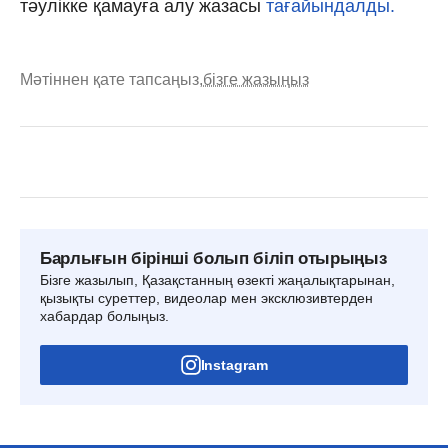
тәулікке қамауға алу жазасы
тағайындалды.
Мәтіннен қате тапсаңыз,
бізге жазыңыз
Барлығын бірінші болып біліп отырыңыз
Бізге жазылып, Қазақстанның өзекті жаңалықтарынан,
қызықты суреттер, видеолар мен эксклюзивтерден
хабардар болыңыз.
Instagram