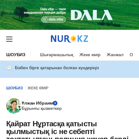
ШОУБИЗ
Шығармашылық
Жеке өмір
Жанжал
Оқыс
Бізбен бірге қатарынан болған күндеріңіз
ШОУБИЗ
ЖЕКЕ ӨМІР
Ұлжан Ибраим
Бұрынғы қызметкер
Қайрат Нұртасқа қатысты
қылмыстық іс не себепті