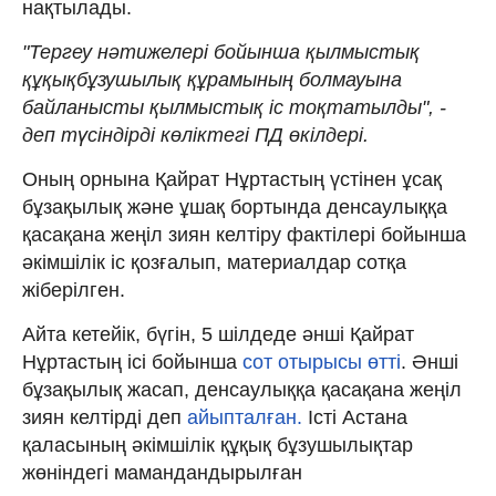
нақтылады.
"Тергеу нәтижелері бойынша қылмыстық
құқықбұзушылық құрамының болмауына
байланысты қылмыстық іс тоқтатылды", -
деп түсіндірді көліктегі ПД өкілдері.
Оның орнына Қайрат Нұртастың үстінен ұсақ
бұзақылық және ұшақ бортында денсаулыққа
қасақана жеңіл зиян келтіру фактілері бойынша
әкімшілік іс қозғалып, материалдар сотқа
жіберілген.
Айта кетейік, бүгін, 5 шілдеде әнші Қайрат
Нұртастың ісі бойынша
сот отырысы өтті
. Әнші
бұзақылық жасап, денсаулыққа қасақана жеңіл
зиян келтірді деп
айыпталған.
Істі Астана
қаласының әкімшілік құқық бұзушылықтар
жөніндегі мамандандырылған