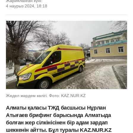
Жарияланған күні:
4 наурыз 2024, 18:18
Жедел жәрдем көлігі. Фото: KAZ.NUR.KZ
Алматы қаласы ТЖД басшысы Нұрлан
Атығаев брифинг барысында Алматыда
болған жер сілкінісінен бір адам зардап
шеккенін айтты. Бұл туралы KAZ.NUR.KZ