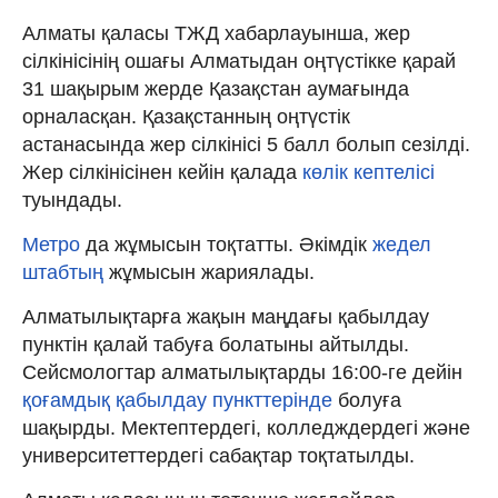
Алматы қаласы ТЖД хабарлауынша, жер
сілкінісінің ошағы Алматыдан оңтүстікке қарай
31 шақырым жерде Қазақстан аумағында
орналасқан. Қазақстанның оңтүстік
астанасында жер сілкінісі 5 балл болып сезілді.
Жер сілкінісінен кейін қалада
көлік кептелісі
туындады.
Метро
да жұмысын тоқтатты. Әкімдік
жедел
штабтың
жұмысын жариялады.
Алматылықтарға жақын маңдағы қабылдау
пунктін қалай табуға болатыны айтылды.
Сейсмологтар алматылықтарды 16:00-ге дейін
қоғамдық қабылдау пункттерінде
болуға
шақырды. Мектептердегі, колледждердегі және
университеттердегі сабақтар тоқтатылды.