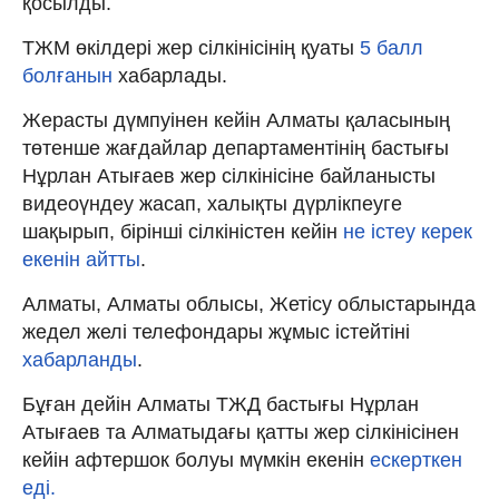
қосылды.
ТЖМ өкілдері жер сілкінісінің қуаты
5 балл
болғанын
хабарлады.
Жерасты дүмпуінен кейін Алматы қаласының
төтенше жағдайлар департаментінің бастығы
Нұрлан Атығаев жер сілкінісіне байланысты
видеоүндеу жасап, халықты дүрлікпеуге
шақырып, бірінші сілкіністен кейін
не істеу керек
екенін айтты
.
Алматы, Алматы облысы, Жетісу облыстарында
жедел желі телефондары жұмыс істейтіні
хабарланды
.
Бұған дейін Алматы ТЖД бастығы Нұрлан
Атығаев та Алматыдағы қатты жер сілкінісінен
кейін афтершок болуы мүмкін екенін
ескерткен
еді.