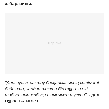
хабарлайды.
"Денсаулық сақтау басқармасының мәліметі
бойынша, зардап шеккен бір тұрғын екі
тобығының жабық сынығымен түскен",
- деді
Нұрлан Атығаев.