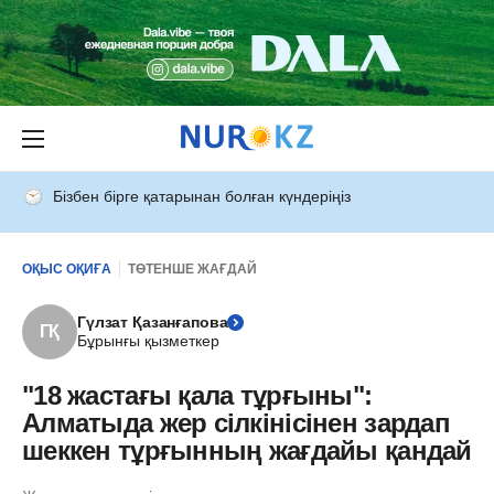
Бізбен бірге қатарынан болған күндеріңіз
ОҚЫС ОҚИҒА
ТӨТЕНШЕ ЖАҒДАЙ
Гүлзат Қазанғапова
ГҚ
Бұрынғы қызметкер
"18 жастағы қала тұрғыны":
Алматыда жер сілкінісінен зардап
шеккен тұрғынның жағдайы қандай