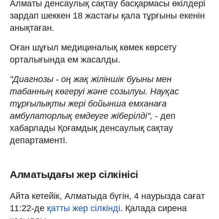
Алматы денсаулық сақтау басқармасы өкілдері
зардап шеккен 18 жастағы қала тұрғыны екенін
анықтаған.
Оған шұғыл медициналық көмек көрсету
орталығында ем жасалды.
"Диагнозы - оң жақ жіліншік буыны мен
табанның көгеруі және созылуы. Науқас
тұрғылықты жері бойынша емханаға
амбулаторлық емдеуге жіберілді",
- деп
хабарлады Қоғамдық денсаулық сақтау
департаменті.
Алматыдағы жер сілкінісі
Айта кетейік, Алматыда бүгін, 4 наурызда сағат
11:22-де
қатты жер сілкінді
. Қалада сирена