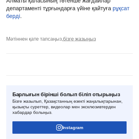
Алматы қаласының төтенше жағдайлар
департаменті тұрғындарға үйіне қайтуға
рұқсат
берді
.
Мәтіннен қате тапсаңыз,
бізге жазыңыз
Барлығын бірінші болып біліп отырыңыз
Бізге жазылып, Қазақстанның өзекті жаңалықтарынан,
қызықты суреттер, видеолар мен эксклюзивтерден
хабардар болыңыз.
Instagram