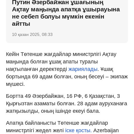
Путин Әзербайжан ұшағының
Ақтау маңында апатқа ұшырауына
не себеп болуы мүмкін екенін
айтты
10 қазан 2025, 08:33
Кейін Төтенше жағдайлар министрлігі Ақтау
маңында болған ұшақ апаты туралы
нақтыланған деректерді
жариялады
. Ұшақ
бортында 69 адам болған, оның бесеуі – экипаж
мүшесі.
Бортта 49 Әзербайжан, 16 РФ, 6 Қазақстан, 3
Қырғызтан азаматы болған. 28 адам ауруханаға
жатқызылды, оның ішінде екеуі бала.
Апатқа байланысты Төтенше жағдайлар
министрлігі жедел желі
іске қосты.
Аzerbaijan