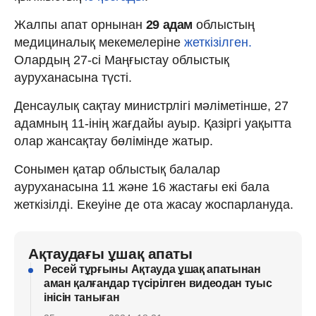
Жалпы апат орнынан
29 адам
облыстың
медициналық мекемелеріне
жеткізілген.
Олардың 27-сі Маңғыстау облыстық
ауруханасына түсті.
Денсаулық сақтау министрлігі мәліметінше, 27
адамның 11-інің жағдайы ауыр. Қазіргі уақытта
олар жансақтау бөлімінде жатыр.
Сонымен қатар облыстық балалар
ауруханасына 11 және 16 жастағы екі бала
жеткізілді. Екеуіне де ота жасау жоспарлануда.
Ақтаудағы ұшақ апаты
Ресей тұрғыны Ақтауда ұшақ апатынан
аман қалғандар түсірілген видеодан туыс
інісін таныған