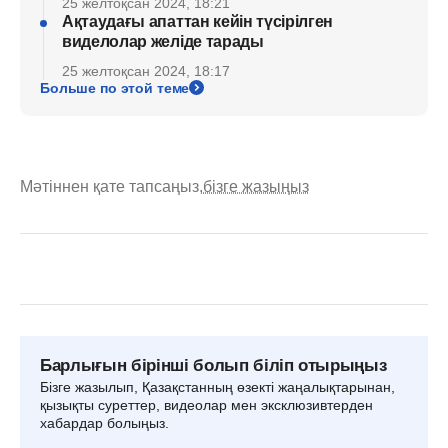
25 желтоқсан 2024, 18:21
Ақтаудағы апаттан кейін түсірілген
виделолар желіде тарады
25 желтоқсан 2024, 18:17
Больше по этой теме
Мәтіннен қате тапсаңыз,
бізге жазыңыз
Барлығын бірінші болып біліп отырыңыз
Бізге жазылып, Қазақстанның өзекті жаңалықтарынан,
қызықты суреттер, видеолар мен эксклюзивтерден
хабардар болыңыз.