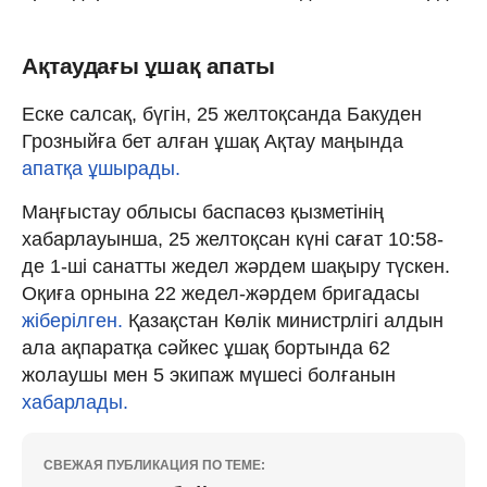
Ақтаудағы ұшақ апаты
Еске салсақ, бүгін, 25 желтоқсанда Бакуден
Грозныйға бет алған ұшақ Ақтау маңында
апатқа ұшырады.
Маңғыстау облысы баспасөз қызметінің
хабарлауынша, 25 желтоқсан күні сағат 10:58-
де 1-ші санатты жедел жәрдем шақыру түскен.
Оқиға орнына 22 жедел-жәрдем бригадасы
жіберілген.
Қазақстан Көлік министрлігі алдын
ала ақпаратқа сәйкес ұшақ бортында 62
жолаушы мен 5 экипаж мүшесі болғанын
хабарлады.
СВЕЖАЯ ПУБЛИКАЦИЯ ПО ТЕМЕ: