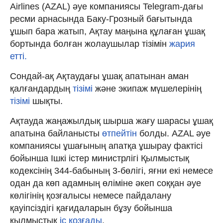
Airlines (AZAL) әуе компаниясы Telegram-дағы
ресми арнасында Баку-Грозный бағытында
ұшып бара жатып, Ақтау маңына құлаған ұшақ
бортында болған жолаушылар тізімін
жария
етті.
Сондай-ақ Ақтаудағы ұшақ апатынан аман
қалғандардың
тізімі
және экипаж мүшелерінің
тізімі
шықты.
Ақтауда жаңажылдық шырша жағу шарасы ұшақ
апатына байланысты
өтпейтін
болды. АZAL әуе
компаниясы ұшағының апатқа ұшырау фактісі
бойынша Ішкі істер министрлігі Қылмыстық
кодексінің 344-бабының 3-бөлігі, яғни екі немесе
одан да көп адамның өліміне әкеп соққан әуе
көлігінің қозғалысы немесе пайдалану
қауіпсіздігі қағидаларын бұзу бойынша
қылмыстық
іс қозғады
.