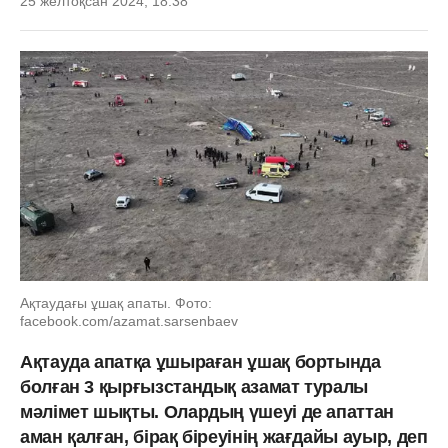
25 желтоқсан 2024, 18:38
Ақтаудағы ұшақ апаты. Фото:
facebook.com/azamat.sarsenbaev
Ақтауда апатқа ұшыраған ұшақ бортында
болған 3 қырғызстандық азамат туралы
мәлімет шықты. Олардың үшеуі де апаттан
аман қалған, бірақ біреуінің жағдайы ауыр, деп