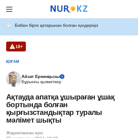
Бізбен бірге қатарынан болған күндеріңіз
18+
ҚОҒАМ
Айзат Ермекқызы
Бұрынғы қызметкер
Ақтауда апатқа ұшыраған ұшақ
бортында болған
қырғызстандықтар туралы
мәлімет шықты
Жарияланған күні: