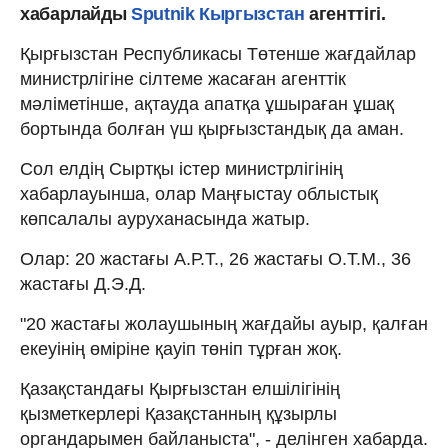
хабарлайды
Sputnik Кыргызстан
агенттігі.
Қырғызстан Республикасы Төтенше жағдайлар
министрлігіне сілтеме жасаған агенттік
мәліметінше, ақтауда апатқа ұшыраған ұшақ
бортында болған үш қырғызстандық да аман.
Сол елдің Сыртқы істер министрлігінің
хабарлауынша, олар Маңғыстау облыстық
көпсалалы ауруханасында жатыр.
Олар: 20 жастағы А.Р.Т., 26 жастағы О.Т.М., 36
жастағы Д.Э.Д.
"20 жастағы жолаушының жағдайы ауыр, қалған
екеуінің өміріне қауіп төніп тұрған жоқ.
Қазақстандағы Қырғызстан елшілігінің
қызметкерлері Қазақстанның құзырлы
органдарымен байланыста", - делінген хабарда.