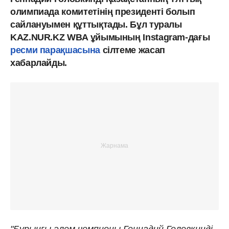
олимпиада комитетінің президенті болып
сайлануымен құттықтады. Бұл туралы
KAZ.NUR.KZ WBA ұйымының Instagram-дағы
ресми парақшасына
сілтеме жасап
хабарлайды.
"Бұрынғы әлем чемпионы Геннадий Головкинді