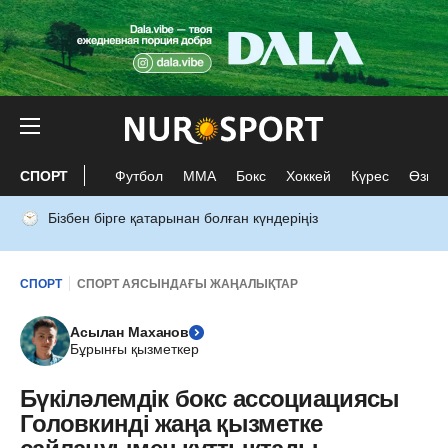
СПОРТ
Футбол
ММА
Бокс
Хоккей
Күрес
Өзге 
Бізбен бірге қатарынан болған күндеріңіз
СПОРТ
СПОРТ АЯСЫНДАҒЫ ЖАҢАЛЫҚТАР
Асылан Маханов
Бұрынғы қызметкер
Бүкіләлемдік бокс ассоциациясы
Головкинді жаңа қызметке