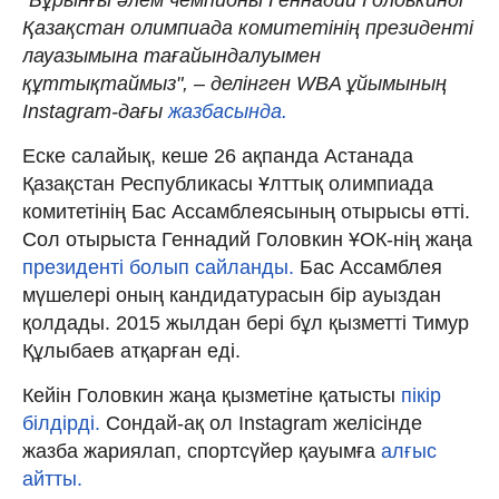
Қазақстан олимпиада комитетінің президенті
лауазымына тағайындалуымен
құттықтаймыз", – делінген WBA ұйымының
Instagram-дағы
жазбасында.
Еске салайық, кеше 26 ақпанда Астанада
Қазақстан Республикасы Ұлттық олимпиада
комитетінің Бас Ассамблеясының отырысы өтті.
Сол отырыста Геннадий Головкин ҰОК-нің жаңа
президенті болып сайланды.
Бас Ассамблея
мүшелері оның кандидатурасын бір ауыздан
қолдады. 2015 жылдан бері бұл қызметті Тимур
Құлыбаев атқарған еді.
Кейін Головкин жаңа қызметіне қатысты
пікір
білдірді.
Сондай-ақ ол Instagram желісінде
жазба жариялап, спортсүйер қауымға
алғыс
айтты.