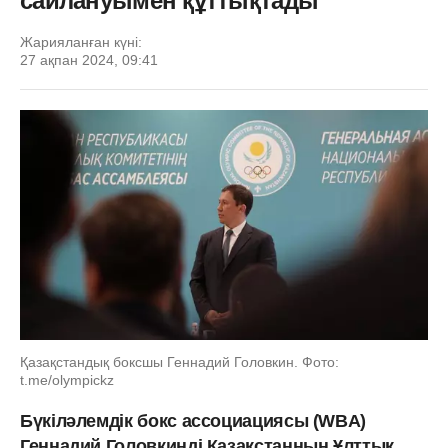
сайлануымен құттықтады
Жарияланған күні:
27 ақпан 2024, 09:41
Қазақстандық боксшы Геннадий Головкин. Фото:
t.me/olympickz
Бүкіләлемдік бокс ассоциациясы (WBA)
Геннадий Головкинді Қазақстанның Ұлттық