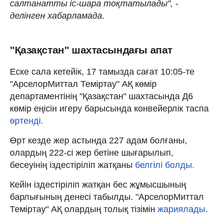
салтанатты іс-шара тоқтатылады", -
делінген хабарламада.
"Қазақстан" шахтасындағы апат
Еске сала кетейік, 17 тамызда сағат 10:05-те
"АрселорМиттал Теміртау" АҚ көмір
департаментінің "Қазақстан" шахтасында Д6
көмір еңісін игеру барысында конвейерлік таспа
өртенді.
Өрт кезде жер астында 227 адам болғаны,
олардың 222-сі жер бетіне шығарылып,
бесеуінің іздестіріліп жатқаны
белгілі болды.
Кейін іздестіріліп жатқан бес жұмысшының
барлығының денесі табылды. "АрселорМиттал
Теміртау" АҚ олардың толық тізімін
жариялады
.