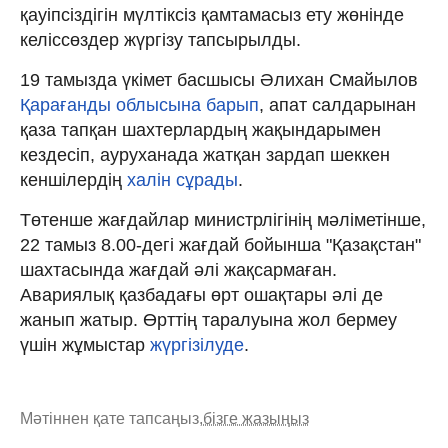
қауіпсіздігін мүлтіксіз қамтамасыз ету жөнінде
келіссөздер жүргізу тапсырылды.
19 тамызда үкімет басшысы Әлихан Смайылов
Қарағанды облысына барып
, апат салдарынан
қаза тапқан шахтерлардың жақындарымен
кездесіп, ауруханада жатқан зардап шеккен
кеншілердің
халін сұрады
.
Төтенше жағдайлар министрлігінің мәліметінше,
22 тамыз 8.00-дегі жағдай бойынша "Қазақстан"
шахтасында жағдай әлі жақсармаған.
Авариялық қазбадағы өрт ошақтары әлі де
жанып жатыр. Өрттің таралуына жол бермеу
үшін жұмыстар
жүргізілуде
.
Мәтіннен қате тапсаңыз,
бізге жазыңыз