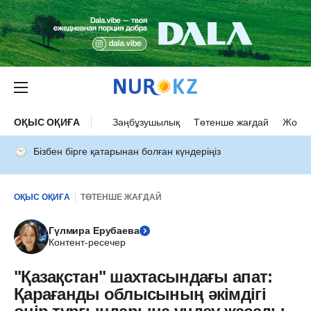
ОҚЫС ОҚИҒА
Заңбұзушылық
Төтенше жағдай
Жол а
Бізбен бірге қатарынан болған күндеріңіз
ОҚЫС ОҚИҒА
ТӨТЕНШЕ ЖАҒДАЙ
Гүлмира Ерубаева
Контент-ресечер
"Қазақстан" шахтасындағы апат:
Қарағанды облысының әкімдігі