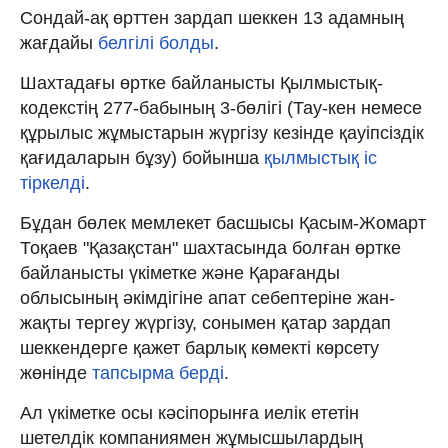
Сондай-ақ өрттен зардап шеккен 13 адамның
жағдайы
белгілі болды
.
Шахтадағы өртке байланысты Қылмыстық-
кодекстің 277-бабының 3-бөлігі (Тау-кен немесе
құрылыс жұмыстарын жүргiзу кезiнде қауiпсiздiк
қағидаларын бұзу) бойынша
қылмыстық іс
тіркелді
.
Бұдан бөлек мемлекет басшысы Қасым-Жомарт
Тоқаев "Қазақстан" шахтасында болған өртке
байланысты үкіметке және Қарағанды
облысының әкімдігіне апат себептеріне жан-
жақты тергеу жүргізу, сонымен қатар зардап
шеккендерге қажет барлық көмекті көрсету
жөнінде
тапсырма берді
.
Ал үкіметке осы кәсіпорынға иелік ететін
шетелдік компаниямен жұмысшылардың