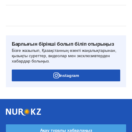
Барлығын бірінші болып біліп отырыңыз
Бізге жазылып, Қазақстанның өзекті жаңалықтарынан,
қызықты суреттер, видеолар мен эксклюзивтерден
хабардар болыңыз.
Instagram
Ақау туралы хабарлаңыз