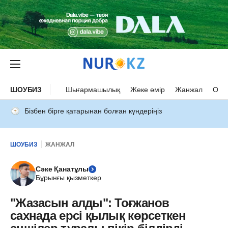
ШОУБИЗ
Шығармашылық
Жеке өмір
Жанжал
Оқыс
Бізбен бірге қатарынан болған күндеріңіз
ШОУБИЗ
ЖАНЖАЛ
Сәке Қанатұлы
Бұрынғы қызметкер
"Жазасын алды": Тоғжанов
сахнада ерсі қылық көрсеткен