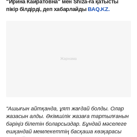
"Ирина Кайратовна" мен Shiza-ға қатысты
пікір білдірді, деп хабарлайды
BAQ.KZ.
"Ашығын айтқанда, ұят жағдай болды. Олар
жазасын алды. Әкімшілік жазаға тартылғанын
бәріңіз білетін боларсыздар. Бұндай мәселеге
ешқандай мемлекеттің басқаша көзқарасы