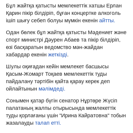
Бұл жайтқа қатысты мемлекеттік хатшы Ерлан
Қарин пікір білдіріп, бұған концертке алкоголь
ішіп шығу себеп болуы мүмкін екенін
айтты.
Одан бөлек бұл жайтқа қатысты Мәдениет және
спорт министрі Дәурен Абаев та пікір білдіріп,
өзі басқаратын ведомство мән-жайдан
хабардар екенін
жеткізді
.
Шулы оқиғадан кейін мемлекет басшысы
Қасым-Жомарт Тоқаев мемлекеттік туды
пайдалану тәртібін қайта қарау керек деп
ойлайтынын
мәлімдеді.
Cонымен қатар бүгін сенатор Нұртөре Жүсіп
палатаның жалпы отырысында мемлекеттік
туды қорлағаны үшін "Ирина Кайратовна" тобын
жазалауды
талап етті.