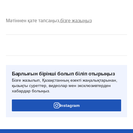
Мәтіннен қате тапсаңыз,
бізге жазыңыз
Барлығын бірінші болып біліп отырыңыз
Бізге жазылып, Қазақстанның өзекті жаңалықтарынан,
қызықты суреттер, видеолар мен эксклюзивтерден
хабардар болыңыз.
Instagram