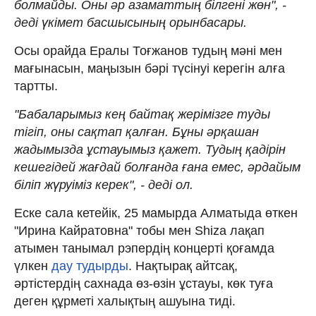
болмайды. Оны әр азаматтың білгені жөн", -
деді үкімет басшысының орынбасары.
Осы орайда Ералы Тоғжанов тудың мәні мен
мағынасын, маңызын бәрі түсінуі керегін алға
тартты.
"Бабаларымыз кең байтақ жерімізге туды
тігіп, оны сақтап қалған. Бұны әрқашан
жадымызда ұстауымыз қажет. Тудың қадірін
кешегідей жағдай болғанда ғана емес, әрдайым
біліп жүруіміз керек", - деді ол.
Еске сала кетейік, 25 мамырда Алматыда өткен
"Ирина Кайратовна" тобы мен Shiza лақап
атымен танымал рэпердің концерті қоғамда
үлкен
дау тудырды
. Нақтырақ айтсақ,
әртістердің сахнада өз-өзін ұстауы, көк туға
деген құрметі халықтың ашуына тиді.