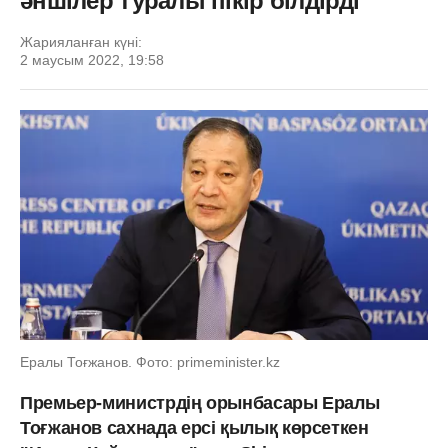
әншілер туралы пікір білдірді
Жарияланған күні:
2 маусым 2022, 19:58
Ералы Тоғжанов. Фото: primeminister.kz
Премьер-министрдің орынбасары Ералы
Тоғжанов сахнада ерсі қылық көрсеткен