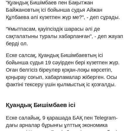
"Қуандық Бишімбаев пен Бақытжан
Байжановтың ісі бойынша судья Айжан
Құлбаева әлі күзетпен жүр ме?", - деп сұрады.
"Ұмытпасам, қауіпсіздік шарасы әлі де
сақталатыны туралы хабарланған", - деп жауап
берді ол.
Еске салсақ, Қуандық Бишімбаевтың ісі
бойынша судья 19 сәуірден бері күзетпен жүр.
Оған белгісіз біреулер қоқан-лоқы көрсетіп,
қоңырау соғып, хабарламалар жіберген. Осы
фактіні тексеру үшін қылмыстық іс қозғалды.
Қуандық Бишімбаев ісі
Еске салайық, 9 қарашада БАҚ пен Telegram-
дағы арналар бұрынғы ұлттық экономика