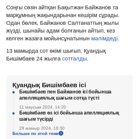
Соңғы сөзін айтқан Бақытжан Байжанов та
марқұмның жақындарынан кешірім сұрады.
Одан бөлек, Байжанов Салтанаттың жылы
жүзді, шынайы адам болғанын айтып, кез
келген жазаға мойынсұнатынын
мәлімдеді.
13 мамырда сот өкімі шығып, Қуандық
Бишімбаев 24 жылға
сотталды
.
Қуандық Бишімбаев ісі
Бишімбаев пен Байжанов ісі бойынша
апелляциялық шағым сотқа түсті
11 маусым 2024, 14:20
Бишімбаев өз ісі бойынша апелляциялық
шағым түсірді
28 мамыр 2024, 18:30
Больше по этой теме