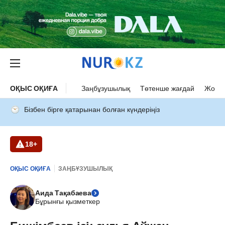
ОҚЫС ОҚИҒА
Заңбұзушылық
Төтенше жағдай
Жол а
Бізбен бірге қатарынан болған күндеріңіз
18+
ОҚЫС ОҚИҒА
ЗАҢБҰЗУШЫЛЫҚ
Аида Тақабаева
Бұрынғы қызметкер