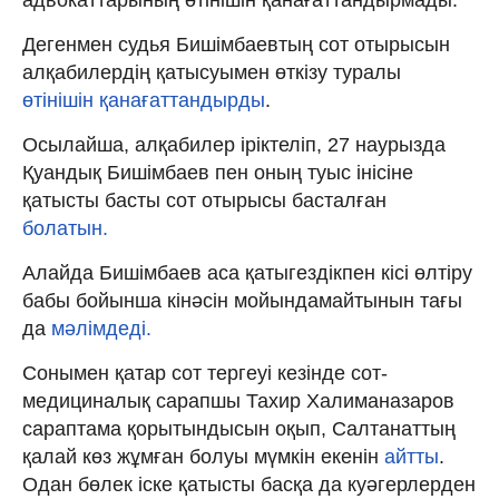
Дегенмен судья Бишімбаевтың сот отырысын
алқабилердің қатысуымен өткізу туралы
өтінішін қанағаттандырды
.
Осылайша, алқабилер іріктеліп, 27 наурызда
Қуандық Бишімбаев пен оның туыс інісіне
қатысты басты сот отырысы басталған
болатын.
Алайда Бишімбаев аса қатыгездікпен кісі өлтіру
бабы бойынша кінәсін мойындамайтынын тағы
да
мәлімдеді.
Сонымен қатар сот тергеуі кезінде сот-
медициналық сарапшы Тахир Халиманазаров
сараптама қорытындысын оқып, Салтанаттың
қалай көз жұмған болуы мүмкін екенін
айтты
.
Одан бөлек іске қатысты басқа да куәгерлерден