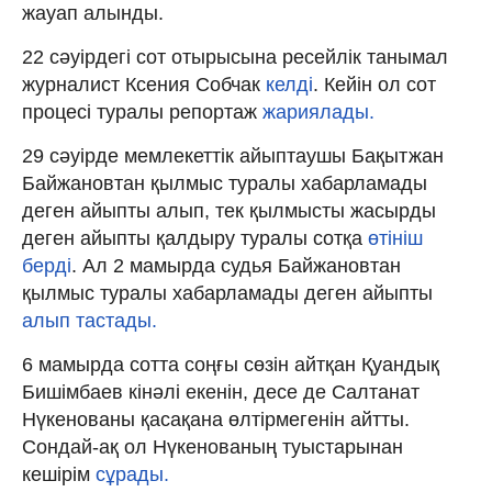
жауап алынды.
22 сәуірдегі сот отырысына ресейлік танымал
журналист Ксения Собчак
келді
. Кейін ол сот
процесі туралы репортаж
жариялады.
29 сәуірде мемлекеттік айыптаушы Бақытжан
Байжановтан қылмыс туралы хабарламады
деген айыпты алып, тек қылмысты жасырды
деген айыпты қалдыру туралы сотқа
өтініш
берді
. Ал 2 мамырда судья Байжановтан
қылмыс туралы хабарламады деген айыпты
алып тастады.
6 мамырда сотта соңғы сөзін айтқан Қуандық
Бишімбаев кінәлі екенін, десе де Салтанат
Нүкенованы қасақана өлтірмегенін айтты.
Сондай-ақ ол Нүкенованың туыстарынан
кешірім
сұрады.