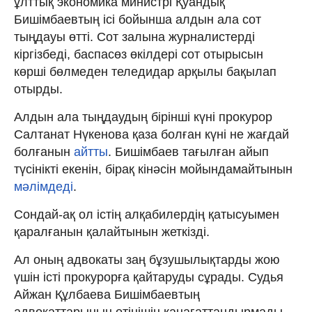
ұлттық экономика министрі Қуандық
Бишімбаевтың ісі бойынша алдын ала сот
тыңдауы өтті. Сот залына журналистерді
кіргізбеді, баспасөз өкілдері сот отырысын
көрші бөлмеден теледидар арқылы бақылап
отырды.
Алдын ала тыңдаудың бірінші күні прокурор
Салтанат Нүкенова қаза болған күні не жағдай
болғанын
айтты
. Бишімбаев тағылған айып
түсінікті екенін, бірақ кінәсін мойындамайтынын
мәлімдеді
.
Сондай-ақ ол істің алқабилердің қатысуымен
қаралғанын қалайтынын жеткізді.
Ал оның адвокаты заң бұзушылықтарды жою
үшін істі прокурорға қайтаруды сұрады. Судья
Айжан Құлбаева Бишімбаевтың
адвокаттарының өтінішін қанағаттандырмады.