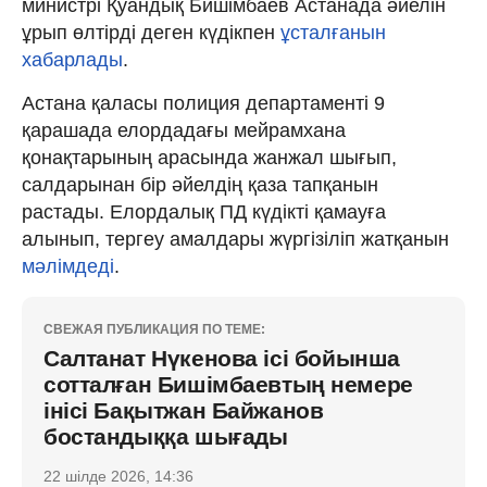
министрі Қуандық Бишімбаев Астанада әйелін
ұрып өлтірді деген күдікпен
ұсталғанын
хабарлады
.
Астана қаласы полиция департаменті 9
қарашада елордадағы мейрамхана
қонақтарының арасында жанжал шығып,
салдарынан бір әйелдің қаза тапқанын
растады. Елордалық ПД күдікті қамауға
алынып, тергеу амалдары жүргізіліп жатқанын
мәлімдеді
.
СВЕЖАЯ ПУБЛИКАЦИЯ ПО ТЕМЕ:
Салтанат Нүкенова ісі бойынша
сотталған Бишімбаевтың немере
інісі Бақытжан Байжанов
бостандыққа шығады
22 шілде 2026, 14:36