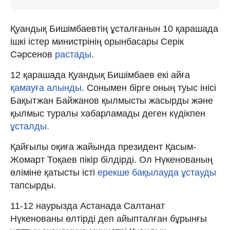
Қуандық Бишімбаевтің ұсталғанын 10 қарашада
ішкі істер министрінің орынбасары Серік
Сәрсенов
растады
.
12 қарашада Қуандық Бишімбаев екі айға
қамауға алынды
. Сонымен бірге оның туыс інісі
Бақытжан Байжанов қылмысты жасырды және
қылмыс туралы хабарламады деген күдікпен
ұсталды.
Қайғылы оқиға жайында президент Қасым-
Жомарт Тоқаев пікір білдірді. Ол Нүкенованың
өліміне қатысты істі
ерекше бақылауда ұстауды
тапсырды.
11-12 наурызда Астанада Салтанат
Нүкенованы өлтірді деп айыпталған бұрынғы