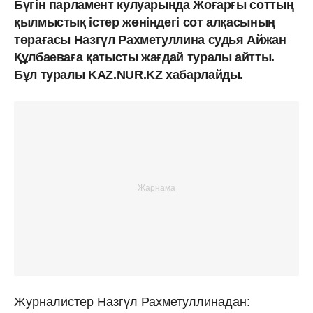
Бүгін парламент кулуарында Жоғарғы соттың
қылмыстық істер жөніндегі сот алқасының
төрағасы Назгүл Рахметуллина судья Айжан
Құлбаеваға қатысты жағдай туралы айтты.
Бұл туралы KAZ.NUR.KZ хабарлайды.
Журналистер Назгүл Рахметуллинадан: