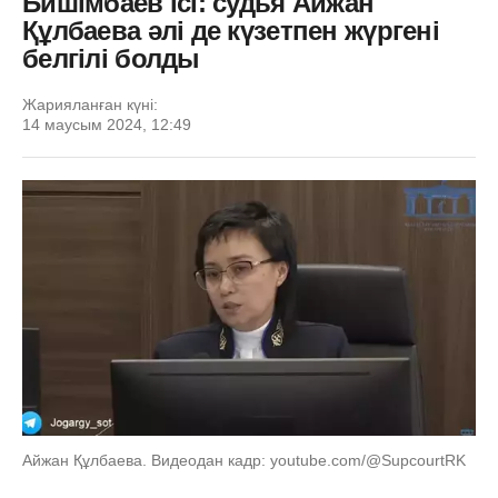
Бишімбаев ісі: судья Айжан
Құлбаева әлі де күзетпен жүргені
белгілі болды
Жарияланған күні:
14 маусым 2024, 12:49
Айжан Құлбаева. Видеодан кадр: youtube.com/@SupcourtRK