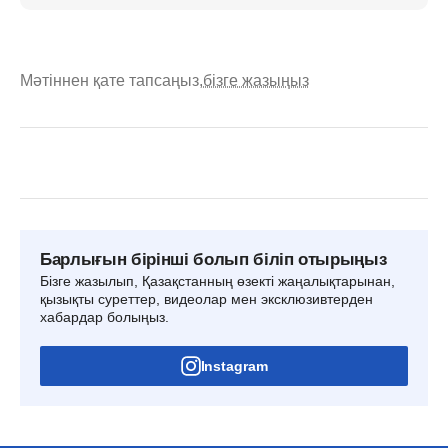
Мәтіннен қате тапсаңыз,
бізге жазыңыз
Барлығын бірінші болып біліп отырыңыз
Бізге жазылып, Қазақстанның өзекті жаңалықтарынан,
қызықты суреттер, видеолар мен эксклюзивтерден
хабардар болыңыз.
Instagram