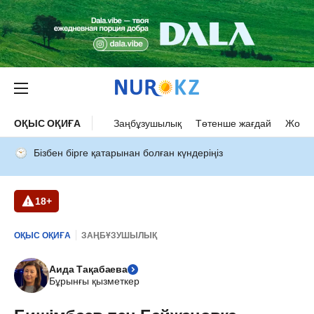
ОҚЫС ОҚИҒА
Заңбұзушылық
Төтенше жағдай
Жол а
Бізбен бірге қатарынан болған күндеріңіз
18+
ОҚЫС ОҚИҒА
ЗАҢБҰЗУШЫЛЫҚ
Аида Тақабаева
Бұрынғы қызметкер