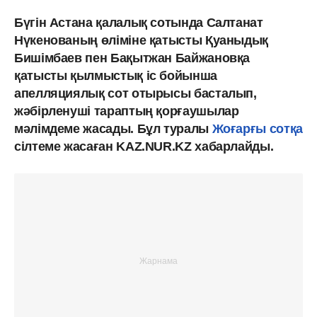
Бүгін Астана қалалық сотында Салтанат
Нүкенованың өліміне қатысты Қуаныдық
Бишімбаев пен Бақытжан Байжановқа
қатысты қылмыстық іс бойынша
апелляциялық сот отырысы басталып,
жәбірленуші тараптың қорғаушылар
мәлімдеме жасады. Бұл туралы
Жоғарғы сотқа
сілтеме жасаған KAZ.NUR.KZ хабарлайды.