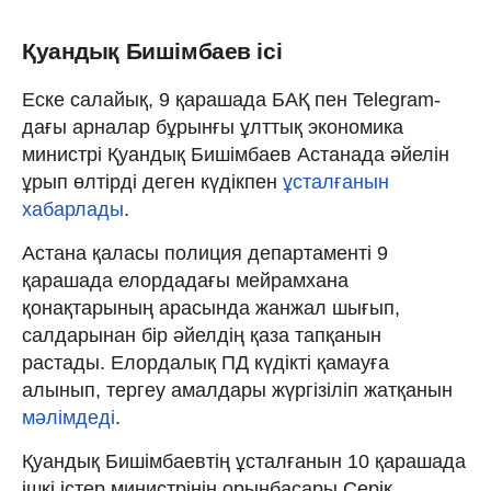
Қуандық Бишімбаев ісі
Еске салайық, 9 қарашада БАҚ пен Telegram-
дағы арналар бұрынғы ұлттық экономика
министрі Қуандық Бишімбаев Астанада әйелін
ұрып өлтірді деген күдікпен
ұсталғанын
хабарлады
.
Астана қаласы полиция департаменті 9
қарашада елордадағы мейрамхана
қонақтарының арасында жанжал шығып,
салдарынан бір әйелдің қаза тапқанын
растады. Елордалық ПД күдікті қамауға
алынып, тергеу амалдары жүргізіліп жатқанын
мәлімдеді
.
Қуандық Бишімбаевтің ұсталғанын 10 қарашада
ішкі істер министрінің орынбасары Серік