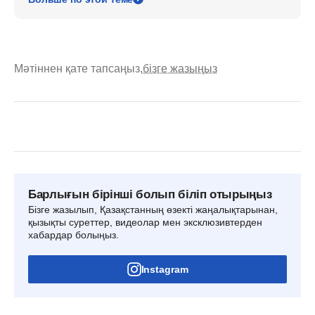
Мәтіннен қате тапсаңыз,
бізге жазыңыз
Барлығын бірінші болып біліп отырыңыз
Бізге жазылып, Қазақстанның өзекті жаңалықтарынан,
қызықты суреттер, видеолар мен эксклюзивтерден
хабардар болыңыз.
Instagram