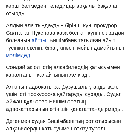
көрші бөлмеден теледидар арқылы бақылап
отырды.
Алдын ала тыңдаудың бірінші күні прокурор
Салтанат Нүкенова қаза болған күні не жағдай
болғанын
айтты
. Бишімбаев тағылған айып
түсінікті екенін, бірақ кінәсін мойындамайтынын
мәлімдеді
.
Сондай-ақ ол істің алқабилердің қатысуымен
қаралғанын қалайтынын жеткізді.
Ал оның адвокаты заңбұзушылықтарды жою
үшін істі прокурорға қайтаруды сұрады. Судья
Айжан Құлбаева Бишімбаевтың
адвокаттарының өтінішін қанағаттандырмады.
Дегенмен судья Бишімбаевтың сот отырысын
алқабилердің қатысуымен өткізу туралы