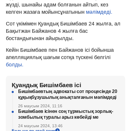
жүзді, шынайы адам болғанын айтып, кез
келген жазаға мойынсұнатынын
мәлімдеді.
Сот үкімімен Қуандық Бишімбаев 24 жылға, ал
Бақытжан Байжанов 4 жылға бас
бостандығынан айырылды.
Кейін Бишімбаев пен Байжанов ісі бойынша
апелляциялық шағым сотқа түскені белгілі
болды.
Қуандық Бишімбаев ісі
Бишімбаевтың адвокаты сот процесінде 20
құқықбұзушылық анықталғанын мәлімдеді
26 маусым 2024, 11:16
Бишімбаев ісінен соң тұрмыстық зорлық-
зомбылық туралы арыз көбейді ме
24 маусым 2024, 13:46
Больше по этой теме