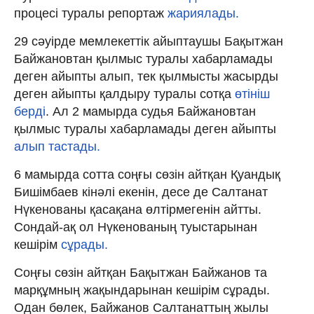
процесі туралы репортаж
жариялады.
29 сәуірде мемлекеттік айыптаушы Бақытжан
Байжановтан қылмыс туралы хабарламады
деген айыпты алып, тек қылмысты жасырды
деген айыпты қалдыру туралы сотқа
өтініш
берді
. Ал 2 мамырда судья Байжановтан
қылмыс туралы хабарламады деген айыпты
алып тастады.
6 мамырда сотта соңғы сөзін айтқан Қуандық
Бишімбаев кінәлі екенін, десе де Салтанат
Нүкенованы қасақана өлтірмегенін айтты.
Сондай-ақ ол Нүкенованың туыстарынан
кешірім
сұрады.
Соңғы сөзін айтқан Бақытжан Байжанов та
марқұмның жақындарынан кешірім сұрады.
Одан бөлек, Байжанов Салтанаттың жылы