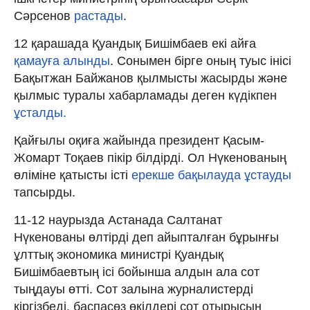
Сәрсенов
растады
.
12 қарашада Қуандық Бишімбаев екі айға
қамауға алынды
. Сонымен бірге оның туыс інісі
Бақытжан Байжанов қылмысты жасырды және
қылмыс туралы хабарламады деген күдікпен
ұсталды.
Қайғылы оқиға жайында президент Қасым-
Жомарт Тоқаев пікір білдірді. Ол Нүкенованың
өліміне қатысты істі
ерекше бақылауда ұстауды
тапсырды.
11-12 наурызда Астанада Салтанат
Нүкенованы өлтірді деп айыпталған бұрынғы
ұлттық экономика министрі Қуандық
Бишімбаевтың ісі бойынша алдын ала сот
тыңдауы өтті. Сот залына журналистерді
кіргізбеді, баспасөз өкілдері сот отырысын