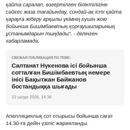
қайта саралап, өзгертілген біліктілігіне
сәйкес жаза тағайындау, сондай-ақ істі қайта
қарауға жіберу арқылы үкімнің күшін жою
бойынша Бишімбаевтың қорғаушыларының
ұстанымдарын тыңдады", - делінген
хабарламада.
СВЕЖАЯ ПУБЛИКАЦИЯ ПО ТЕМЕ:
Салтанат Нүкенова ісі бойынша
сотталған Бишімбаевтың немере
інісі Бақытжан Байжанов
бостандыққа шығады
22 шілде 2026, 14:36
Апелляциялық сот отырысы бойынша сағат
14.30-ға дейін үзіліс жарияланды.