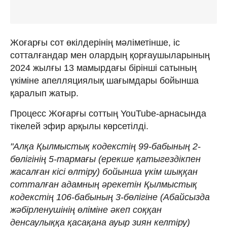
Жоғарғы сот өкілдерінің мәліметінше, іс
сотталғандар мен олардың қорғаушыларының
2024 жылғы 13 мамырдағы бірінші сатының
үкіміне апелляциялық шағымдары бойынша
қаралып жатыр.
Процесс Жоғарғы соттың YouTube-арнасында
тікелей эфир арқылы көрсетілді.
"Алқа Қылмыстық кодекстің 99-бабының 2-
бөлігінің 5-тармағы (ерекше қатыгездікпен
жасалған кісі өлтіру) бойынша үкім шыққан
сотталған адамның әрекетін Қылмыстық
кодекстің 106-бабының 3-бөлігіне (Абайсызда
жәбірленушінің өліміне әкеп соққан
денсаулыққа қасақана ауыр зиян келтіру)