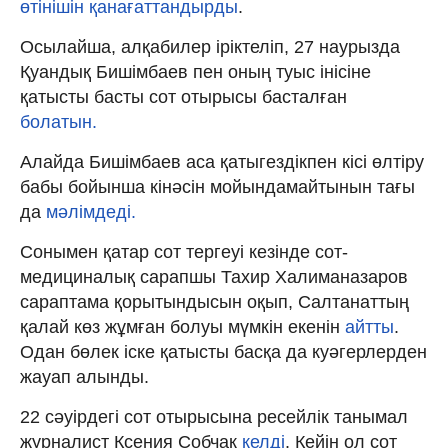
өтінішін қанағаттандырды
.
Осылайша, алқабилер іріктеліп, 27 наурызда
Қуандық Бишімбаев пен оның туыс інісіне
қатысты басты сот отырысы басталған
болатын.
Алайда Бишімбаев аса қатыгездікпен кісі өлтіру
бабы бойынша кінәсін мойындамайтынын тағы
да
мәлімдеді.
Сонымен қатар сот тергеуі кезінде сот-
медициналық сарапшы Тахир Халиманазаров
сараптама қорытындысын оқып, Салтанаттың
қалай көз жұмған болуы мүмкін екенін
айтты
.
Одан бөлек іске қатысты басқа да куәгерлерден
жауап алынды.
22 сәуірдегі сот отырысына ресейлік танымал
журналист Ксения Собчак
келді
. Кейін ол сот