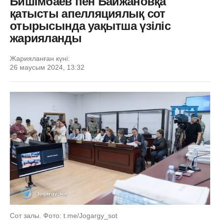
Бишімбаев пен Байжановқа
қатысты апелляциялық сот
отырысында уақытша үзіліс
жарияланды
Жарияланған күні:
26 маусым 2024, 13:32
Сот залы. Фото: t.me/Jogargy_sot