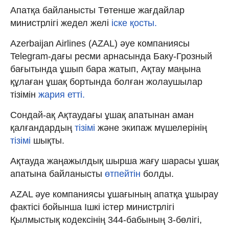
Апатқа байланысты Төтенше жағдайлар
министрлігі жедел желі
іске қосты.
Аzerbaijan Airlines (AZAL) әуе компаниясы
Telegram-дағы ресми арнасында Баку-Грозный
бағытында ұшып бара жатып, Ақтау маңына
құлаған ұшақ бортында болған жолаушылар
тізімін
жария етті.
Сондай-ақ Ақтаудағы ұшақ апатынан аман
қалғандардың
тізімі
және экипаж мүшелерінің
тізімі
шықты.
Ақтауда жаңажылдық шырша жағу шарасы ұшақ
апатына байланысты
өтпейтін
болды.
АZAL әуе компаниясы ұшағының апатқа ұшырау
фактісі бойынша Ішкі істер министрлігі
Қылмыстық кодексінің 344-бабының 3-бөлігі,