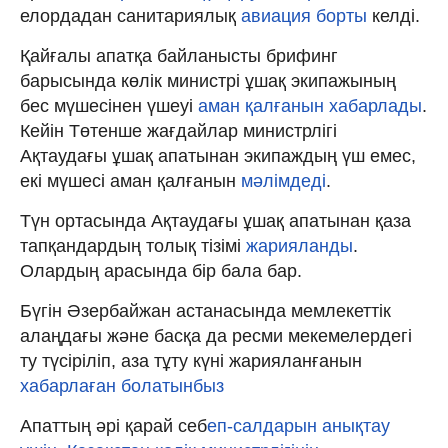
елордадан санитариялық
авиация борты
келді.
Қайғалы апатқа байланысты брифинг
барысында көлік министрі ұшақ экипажының
бес мүшесінен үшеуі
аман қалғанын хабарлады
.
Кейін Төтенше жағдайлар министрлігі
Ақтаудағы ұшақ апатынан экипаждың үш емес,
екі мүшесі аман қалғанын
мәлімдеді
.
Түн ортасында Ақтаудағы ұшақ апатынан қаза
тапқандардың толық тізімі
жарияланды
.
Олардың арасында бір бала бар.
Бүгін Әзербайжан астанасында мемлекеттік
алаңдағы және басқа да ресми мекемелердегі
ту түсіріліп, аза тұту күні жарияланғанын
хабарлаған болатынбыз
Апаттың әрі қарай себ
еп-салдарын анықтау