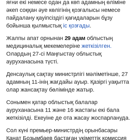
яғни екі немесе одан да көп адамның өліміне
әкеп соққан әуе көлігінің қозғалысы немесе
пайдалану қауіпсіздігі қағидаларын бұзу
бойынша қылмыстық
іс қозғады
.
Жалпы апат орнынан
29 адам
облыстың
медициналық мекемелеріне
жеткізілген.
Олардың 27-сі Маңғыстау облыстық
ауруханасына түсті.
Денсаулық сақтау министрлігі мәліметінше, 27
адамның 11-інің жағдайы ауыр. Қазіргі уақытта
олар жансақтау бөлімінде жатыр.
Сонымен қатар облыстық балалар
ауруханасына 11 және 16 жастағы екі бала
жеткізілді. Екеуіне де ота жасау жоспарлануда.
Сол күні премьер-министрдің орынбасары
Қанат Бозымбаев бастаған үкіметтік комиссия