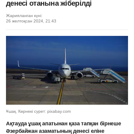
денесі отанына жіберілді
Жарияланған күні:
26 желтоқсан 2024, 21:43
Ұшақ. Көрнекі сурет: pixabay.com
Ақтауда ұшақ апатынан қаза тапқан бірнеше
Әзербайжан азаматының денесі еліне