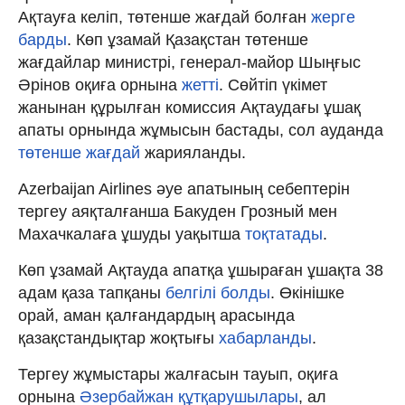
Ақтауға келіп, төтенше жағдай болған
жерге
барды
. Көп ұзамай Қазақстан төтенше
жағдайлар министрі, генерал-майор Шыңғыс
Әрінов оқиға орнына
жетті
. Сөйтіп үкімет
жанынан құрылған комиссия Ақтаудағы ұшақ
апаты орнында жұмысын бастады, сол ауданда
төтенше жағдай
жарияланды.
Azerbaijan Airlines әуе апатының себептерін
тергеу аяқталғанша Бакуден Грозный мен
Махачкалаға ұшуды уақытша
тоқтатады
.
Көп ұзамай Ақтауда апатқа ұшыраған ұшақта 38
адам қаза тапқаны
белгілі болды
. Өкінішке
орай, аман қалғандардың арасында
қазақстандықтар жоқтығы
хабарланды
.
Тергеу жұмыстары жалғасын тауып, оқиға
орнына
Әзербайжан құтқарушылары
, ал