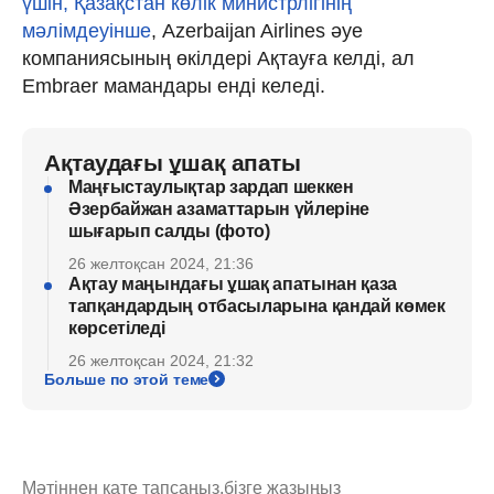
үшін, Қазақстан көлік министрлігінің
мәлімдеуінше
, Azerbaijan Airlines әуе
компаниясының өкілдері Ақтауға келді, ал
Embraer мамандары енді келеді.
Ақтаудағы ұшақ апаты
Маңғыстаулықтар зардап шеккен
Әзербайжан азаматтарын үйлеріне
шығарып салды (фото)
26 желтоқсан 2024, 21:36
Ақтау маңындағы ұшақ апатынан қаза
тапқандардың отбасыларына қандай көмек
көрсетіледі
26 желтоқсан 2024, 21:32
Больше по этой теме
Мәтіннен қате тапсаңыз,
бізге жазыңыз