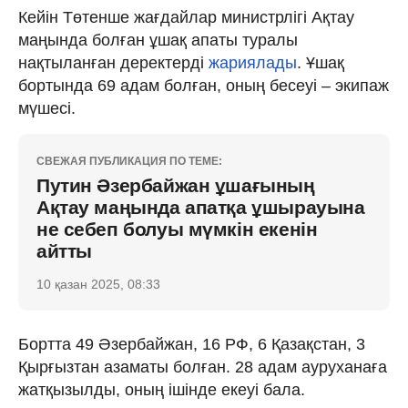
Кейін Төтенше жағдайлар министрлігі Ақтау
маңында болған ұшақ апаты туралы
нақтыланған деректерді
жариялады
. Ұшақ
бортында 69 адам болған, оның бесеуі – экипаж
мүшесі.
СВЕЖАЯ ПУБЛИКАЦИЯ ПО ТЕМЕ:
Путин Әзербайжан ұшағының
Ақтау маңында апатқа ұшырауына
не себеп болуы мүмкін екенін
айтты
10 қазан 2025, 08:33
Бортта 49 Әзербайжан, 16 РФ, 6 Қазақстан, 3
Қырғызтан азаматы болған. 28 адам ауруханаға
жатқызылды, оның ішінде екеуі бала.