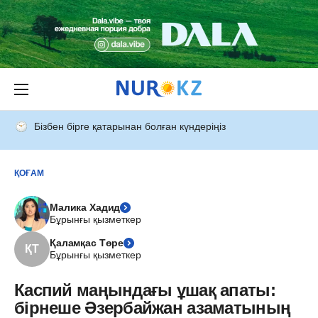
Бізбен бірге қатарынан болған күндеріңіз
ҚОҒАМ
Малика Хадид
Бұрынғы қызметкер
Қаламқас Төре
ҚТ
Бұрынғы қызметкер
Каспий маңындағы ұшақ апаты:
бірнеше Әзербайжан азаматының