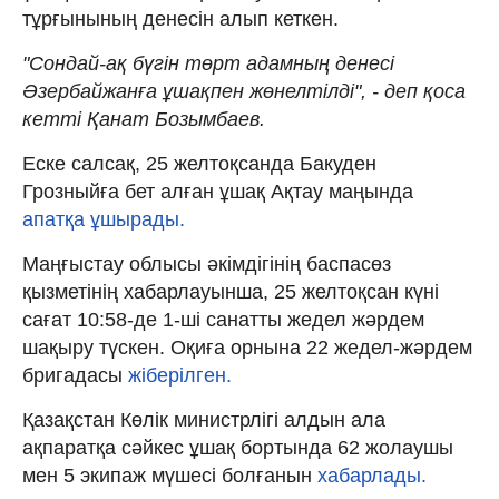
тұрғынының денесін алып кеткен.
"Сондай-ақ бүгін төрт адамның денесі
Әзербайжанға ұшақпен жөнелтілді", - деп қоса
кетті Қанат Бозымбаев.
Еске салсақ, 25 желтоқсанда Бакуден
Грозныйға бет алған ұшақ Ақтау маңында
апатқа ұшырады.
Маңғыстау облысы әкімдігінің баспасөз
қызметінің хабарлауынша, 25 желтоқсан күні
сағат 10:58-де 1-ші санатты жедел жәрдем
шақыру түскен. Оқиға орнына 22 жедел-жәрдем
бригадасы
жіберілген.
Қазақстан Көлік министрлігі алдын ала
ақпаратқа сәйкес ұшақ бортында 62 жолаушы
мен 5 экипаж мүшесі болғанын
хабарлады.