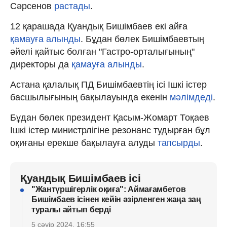
Сәрсенов
растады
.
12 қарашада Қуандық Бишімбаев екі айға
қамауға алынды
. Бұдан бөлек Бишімбаевтың
әйелі қайтыс болған "Гастро-орталығының"
директоры да
қамауға алынды
.
Астана қалалық ПД Бишімбаевтің ісі Ішкі істер
басшылығының бақылауында екенін
мәлімдеді
.
Бұдан бөлек президент Қасым-Жомарт Тоқаев
Ішкі істер министрлігіне резонанс тудырған бұл
оқиғаны ерекше бақылауға алуды
тапсырды
.
Қуандық Бишімбаев ісі
"Жантүршігерлік оқиға": Аймағамбетов
Бишімбаев ісінен кейін әзірленген жаңа заң
туралы айтып берді
5 сәуір 2024, 16:55