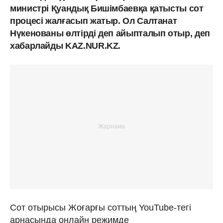
министрі Қуандық Бишімбаевқа қатысты сот
процесі жалғасып жатыр. Ол Салтанат
Нүкенованы өлтірді деп айыпталып отыр, деп
хабарлайды KAZ.NUR.KZ.
Сот отырысы Жоғарғы соттың YouTube-тегі
арнасында онлайн режимде