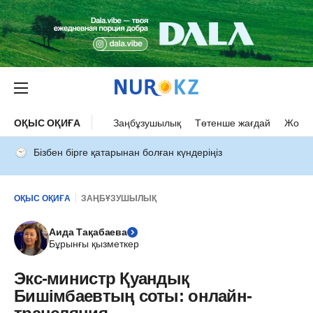
ОҚЫС ОҚИҒА
Заңбұзушылық
Төтенше жағдай
Жол а
Бізбен бірге қатарынан болған күндеріңіз
ОҚЫС ОҚИҒА
ЗАҢБҰЗУШЫЛЫҚ
Аида Тақабаева
Бұрынғы қызметкер
Экс-министр Қуандық
Бишімбаевтың соты: онлайн-