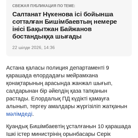
СВЕЖАЯ ПУБЛИКАЦИЯ ПО ТЕМЕ:
Салтанат Нүкенова ісі бойынша
сотталған Бишімбаевтың немере
інісі Бақытжан Байжанов
бостандыққа шығады
22 шілде 2026, 14:36
Астана қаласы полиция департаменті 9
қарашада елордадағы мейрамхана
қонақтарының арасында жанжал шығып,
салдарынан бір әйелдің қаза тапқанын
растады. Елордалық ПД күдікті қамауға
алынып, тергеу амалдары жүргізіліп жатқанын
мәлімдеді
.
Қуандық Бишімбаевтің ұсталғанын 10 қарашада
Ішкі істер министрінің орынбасары Серік