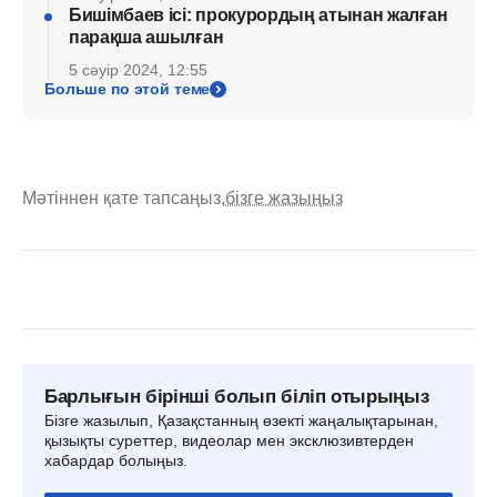
Бишімбаев ісі: прокурордың атынан жалған
парақша ашылған
5 сәуір 2024, 12:55
Больше по этой теме
Мәтіннен қате тапсаңыз,
бізге жазыңыз
Барлығын бірінші болып біліп отырыңыз
Бізге жазылып, Қазақстанның өзекті жаңалықтарынан,
қызықты суреттер, видеолар мен эксклюзивтерден
хабардар болыңыз.