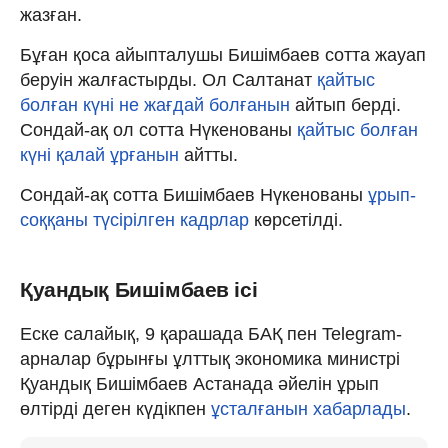
жазған.
Бұған қоса айыпталушы Бишімбаев сотта жауап
беруін жалғастырды. Ол Салтанат
қайтыс
болған күні не жағдай болғанын
айтып берді.
Сондай-ақ ол сотта Нүкенованы
қайтыс болған
күні қалай ұрғанын
айтты.
Сондай-ақ сотта Бишімбаев Нүкенованы
ұрып-
соққаны түсірілген кадрлар
көрсетілді.
Қуандық Бишімбаев ісі
Еске салайық, 9 қарашада БАҚ пен Telegram-
арналар бұрынғы ұлттық экономика министрі
Қуандық Бишімбаев Астанада әйелін ұрып
өлтірді деген күдікпен
ұсталғанын хабарлады
.