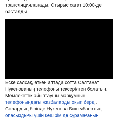
трансляцияланады. Отырыс сағат 10:00-де
басталды.
Еске салсақ, өткен аптада сотта Салтанат
Нүкенованың телефоны тексерілген болатын.
Мемлекеттік айыптаушы марқұмның
телефонындағы жазбаларды оқып берді
.
Солардың бірінде Нүкенова Бишімбаевтың
опасыздығы үшін кешірім де сұрамағанын