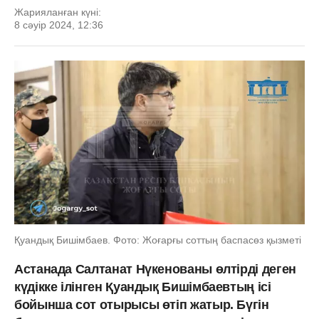
Жарияланған күні:
8 сәуір 2024, 12:36
Қуандық Бишімбаев. Фото: Жоғарғы соттың баспасөз қызметі
Астанада Салтанат Нүкенованы өлтірді деген
күдікке ілінген Қуандық Бишімбаевтың ісі
бойынша сот отырысы өтіп жатыр. Бүгін