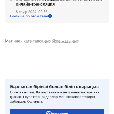
онлайн-трансляция
8 сәуір 2024, 09:56
Больше по этой теме
Мәтіннен қате тапсаңыз,
бізге жазыңыз
Барлығын бірінші болып біліп отырыңыз
Бізге жазылып, Қазақстанның өзекті жаңалықтарынан,
қызықты суреттер, видеолар мен эксклюзивтерден
хабардар болыңыз.
Instagram