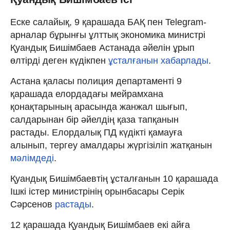
Еске салайық, 9 қарашада БАҚ пен Telegram-
арналар бұрынғы ұлттық экономика министрі
Қуандық Бишімбаев Астанада әйелін ұрып
өлтірді деген күдікпен
ұсталғанын хабарлады
.
Астана қаласы полиция департаменті 9
қарашада елордадағы мейрамхана
қонақтарының арасында жанжал шығып,
салдарынан бір әйелдің қаза тапқанын
растады. Елордалық ПД күдікті қамауға
алынып, тергеу амалдары жүргізіліп жатқанын
мәлімдеді
.
Қуандық Бишімбаевтің ұсталғанын 10 қарашада
Ішкі істер министрінің орынбасары Серік
Сәрсенов
растады
.
12 қарашада Қуандық Бишімбаев екі айға