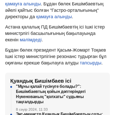
қамауға алынды
. Бұдан бөлек Бишімбаевтың
әйелі қайтыс болған "Гастро-орталығының"
директоры да
қамауға алынды
.
Астана қалалық ПД Бишімбаевтің ісі Ішкі істер
министрлігі басшылығының бақылауында
екенін
мәлімдеді
.
Бұдан бөлек президент Қасым-Жомарт Тоқаев
Ішкі істер министрлігіне резонанс тудырған бұл
оқиғаны ерекше бақылауға алуды
тапсырды
.
Қуандық Бишімбаев ісі
"Мұны қалай түсінуге болады?":
Бишімбаевтың қойын дәптеріндегі
Нүкенованың "қолхаты" судьяны
таңғалдырды
8 сәуір 2024, 11:33
Экс-министр Қуандық Бишімбаевтың соты: