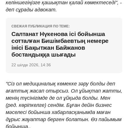
келіншегіңізге қашықтан қалай көмектеседі", -
деп сұрады адвокат.
СВЕЖАЯ ПУБЛИКАЦИЯ ПО ТЕМЕ:
Салтанат Нүкенова ісі бойынша
сотталған Бишімбаевтың немере
інісі Бақытжан Байжанов
бостандыққа шығады
22 шілде 2026, 14:36
"Сіз ол медициналық көмекке зәру болды деп
ағаттық жасап отырсыз. Ол ұйықтап жатты,
менің түсінігімде де ол ұйқыда болды. Мен
(ред. көріпкелге) сендім. Бұған дейін бизнес
мәселесі бойынша хабарласқанымда маған
дұрыс жауаптар берген болатын. Өз пайымым
бойынша..