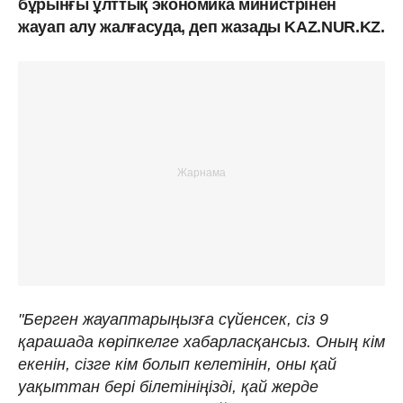
бұрынғы ұлттық экономика министрінен
жауап алу жалғасуда, деп жазады KAZ.NUR.KZ.
"Берген жауаптарыңызға сүйенсек, сіз 9
қарашада көріпкелге хабарласқансыз. Оның кім
екенін, сізге кім болып келетінін, оны қай
уақыттан бері білетініңізді, қай жерде