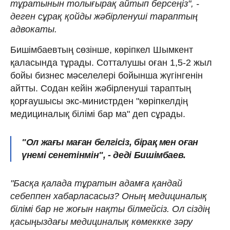
тұратынын толығырақ айтып берсеңіз", -
деген сұрақ қойды жәбірленуші тараптың
адвокаты.
Бишімбаевтың сөзінше, көріпкел Шымкент
қаласында тұрады. Сотталушы оған 1,5-2 жыл
бойы бизнес мәселелері бойынша жүгінгенін
айтты. Содан кейін жәбірленуші тараптың
қорғаушысы экс-министрден "көріпкелдің
медициналық білімі бар ма" деп сұрады.
"Ол жағы маған белгісіз, бірақ мен оған
үнемі сенетінмін", - деді Бишімбаев.
"Басқа қалада тұратын адамға қандай
себеппен хабарласасыз? Оның медициналық
білімі бар не жоғын нақты білмейсіз. Ол сіздің
қасыңыздағы медициналық көмеккке зәру