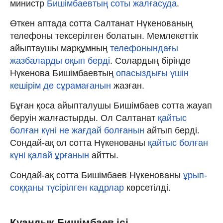
министр
Бишімбаевтың соты жалғасуда
.
Өткен аптада сотта Салтанат Нүкенованың
телефоны тексерілген болатын. Мемлекеттік
айыптаушы марқұмның
телефонындағы
жазбаларды оқып берді
. Солардың бірінде
Нүкенова Бишімбаевтың
опасыздығы үшін
кешірім де сұрамағанын
жазған.
Бұған қоса айыпталушы Бишімбаев сотта жауап
беруін жалғастырды. Ол Салтанат
қайтыс
болған күні не жағдай болғанын
айтып берді.
Сондай-ақ ол сотта Нүкенованы
қайтыс болған
күні қалай ұрғанын
айтты.
Сондай-ақ сотта Бишімбаев Нүкенованы
ұрып-
соққаны түсірілген кадрлар
көрсетілді.
Қуандық Бишімбаев ісі