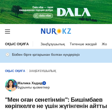
ОҚЫС ОҚИҒА
Заңбұзушылық
Төтенше жағдай
Жол а
Бізбен бірге қатарынан болған күндеріңіз
ОҚЫС ОҚИҒА
ЗАҢБҰЗУШЫЛЫҚ
Малика Хадид
Бұрынғы қызметкер
"Мен оған сенетінмін": Бишімбаев
көріпкелге не үшін жүгінгенін айтты