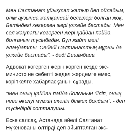
Мен Салтанат ұйықтап жатыр деп ойладым,
өлім аузында жатқандай белгілері болған жоқ.
Бетіндегі көгерген жері үлкейе бастады. Мен
сол жақтағы көгерген жері қайдан пайда
болғанын түсінбедім. Бұл жайт мені
алаңдатты. Себебі Салтанаттың мұрны да
үлкейе бастады", - деді Бишімбаев.
Адвокат көгерген жерін көрген кезде экс-
министр не себепті жедел жәрдемге емес,
көріпкелге хабарласқанын сұрады.
"Мен оның қайдан пайда болғанын біліп, оның
неге әкелуі мүмкін екенін білмек болдым", - деп
түсіндірді сотталушы.
Еске салсақ, Астанада әйелі Салтанат
Нүкенованы өлтірді деп айыпталған экс-